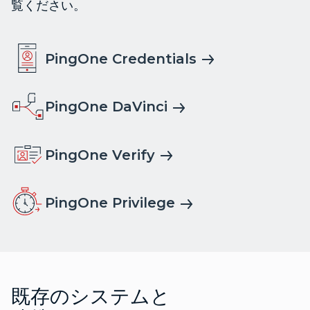
覧ください。
PingOne Credentials
PingOne DaVinci
PingOne Verify
PingOne Privilege
既存のシステムと