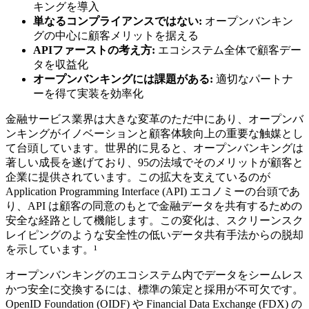
キングを導入
単なるコンプライアンスではない:
オープンバンキン
グの中心に顧客メリットを据える
APIファーストの考え方:
エコシステム全体で顧客デー
タを収益化
オープンバンキングには課題がある:
適切なパートナ
ーを得て実装を効率化
金融サービス業界は大きな変革のただ中にあり、オープンバ
ンキングがイノベーションと顧客体験向上の重要な触媒とし
て台頭しています。世界的に見ると、オープンバンキングは
著しい成長を遂げており、95の法域でそのメリットが顧客と
企業に提供されています。この拡大を支えているのが
Application Programming Interface (API) エコノミーの台頭であ
り、API は顧客の同意のもとで金融データを共有するための
安全な経路として機能します。この変化は、スクリーンスク
レイピングのような安全性の低いデータ共有手法からの脱却
を示しています。¹
オープンバンキングのエコシステム内でデータをシームレス
かつ安全に交換するには、標準の策定と採用が不可欠です。
OpenID Foundation (OIDF) や Financial Data Exchange (FDX) の