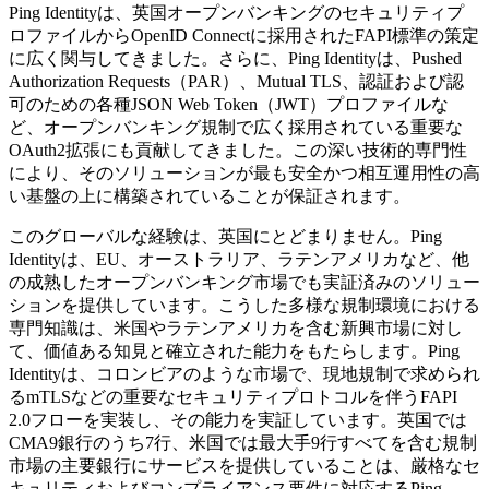
Ping Identityは、英国オープンバンキングのセキュリティプ
ロファイルからOpenID Connectに採用されたFAPI標準の策定
に広く関与してきました。さらに、Ping Identityは、Pushed
Authorization Requests（PAR）、Mutual TLS、認証および認
可のための各種JSON Web Token（JWT）プロファイルな
ど、オープンバンキング規制で広く採用されている重要な
OAuth2拡張にも貢献してきました。この深い技術的専門性
により、そのソリューションが最も安全かつ相互運用性の高
い基盤の上に構築されていることが保証されます。
このグローバルな経験は、英国にとどまりません。Ping
Identityは、EU、オーストラリア、ラテンアメリカなど、他
の成熟したオープンバンキング市場でも実証済みのソリュー
ションを提供しています。こうした多様な規制環境における
専門知識は、米国やラテンアメリカを含む新興市場に対し
て、価値ある知見と確立された能力をもたらします。Ping
Identityは、コロンビアのような市場で、現地規制で求められ
るmTLSなどの重要なセキュリティプロトコルを伴うFAPI
2.0フローを実装し、その能力を実証しています。英国では
CMA9銀行のうち7行、米国では最大手9行すべてを含む規制
市場の主要銀行にサービスを提供していることは、厳格なセ
キュリティおよびコンプライアンス要件に対応するPing