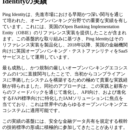
Identityの実績
Ping Identityは、先進市場における早期かつ深い関与を通じ
て培われた、オープンバンキング分野での重要な実績を有し
ています。これには、英国のOpen Banking Implementation
Entity（OBIE）のリファレンス実装を提供したことが含まれ
ます。この基盤的な取り組みに基づき、Ping Identityはその
リファレンス実装を製品化し、2018年以降、英国の金融機関
向けに英国オープンバンキング・テストファシリティをSaaS
サービスとして運用しています。
最も成熟し、かつ規制の厳しいオープンバンキングエコシス
テムの1つに直接関与したことで、当初からコンプライアン
スに準拠したシステムを構築するための極めて貴重な実践経
験が得られました。同社のアプローチは、この実践と顧客か
らのフィードバックを通じて進化し、API向け、および進化
するFAPI標準向けに特化したIAMソリューションに焦点を
当てており、これは世界中のあらゆるオープンバンキングエ
コシステムに適用可能です。
この実績の基盤には、安全な金融データ共有を規定する根幹
の技術標準の形成に積極的に参加してきたことがあります。