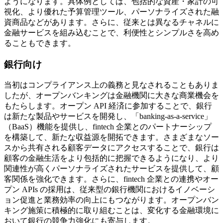
ようになります。具体例としては、包括的な資産・家計の可
視化、より優れた予算管理ツール、パーソナライズされた融
資商品などがあります。さらに、従来とは異なるチャネルに
金融サービスを組み込むことで、利便性とシンプルさを高め
ることもできます。
銀行向け
当初はコンプライアンス上の義務と見なされることもありま
したが、オープンバンキングは金融機関に大きな商業機会を
もたらします。オープン API 経済に参加することで、銀行
は新たな製品やサービスを開発し、「banking-as-a-service」
（BaaS）機能を提供し、fintech 企業とのパートナーシップ
を構築して、新たな収益源を開拓できます。さまざまなソー
スから共有される顧客データにアクセスすることで、銀行は
顧客の金融生活をより包括的に把握できるようになり、より
関連性が高くパーソナライズされたサービスを提供して、顧
客関係を強化できます。さらに、fintech 企業との連携やオー
プン APIs の採用は、従来型の銀行機関におけるイノベーシ
ョン促進と業務効率の向上にもつながります。オープンバン
キング施策に積極的に取り組むことは、変化する金融環境に
おいて銀行の競争力強化にも寄与します。