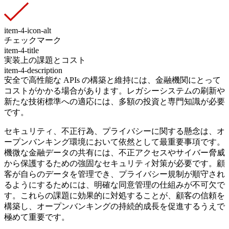
item-4-icon-alt
チェックマーク
item-4-title
実装上の課題とコスト
item-4-description
安全で高性能な APIs の構築と維持には、金融機関にとって
コストがかかる場合があります。レガシーシステムの刷新や
新たな技術標準への適応には、多額の投資と専門知識が必要
です。
セキュリティ、不正行為、プライバシーに関する懸念は、オ
ープンバンキング環境において依然として最重要事項です。
機微な金融データの共有には、不正アクセスやサイバー脅威
から保護するための強固なセキュリティ対策が必要です。顧
客が自らのデータを管理でき、プライバシー規制が順守され
るようにするためには、明確な同意管理の仕組みが不可欠で
す。これらの課題に効果的に対処することが、顧客の信頼を
構築し、オープンバンキングの持続的成長を促進するうえで
極めて重要です。