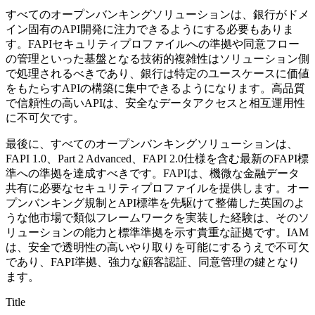
すべてのオープンバンキングソリューションは、銀行がドメ
イン固有のAPI開発に注力できるようにする必要もありま
す。FAPIセキュリティプロファイルへの準拠や同意フロー
の管理といった基盤となる技術的複雑性はソリューション側
で処理されるべきであり、銀行は特定のユースケースに価値
をもたらすAPIの構築に集中できるようになります。高品質
で信頼性の高いAPIは、安全なデータアクセスと相互運用性
に不可欠です。
最後に、すべてのオープンバンキングソリューションは、
FAPI 1.0、Part 2 Advanced、FAPI 2.0仕様を含む最新のFAPI標
準への準拠を達成すべきです。FAPIは、機微な金融データ
共有に必要なセキュリティプロファイルを提供します。オー
プンバンキング規制とAPI標準を先駆けて整備した英国のよ
うな他市場で類似フレームワークを実装した経験は、そのソ
リューションの能力と標準準拠を示す貴重な証拠です。IAM
は、安全で透明性の高いやり取りを可能にするうえで不可欠
であり、FAPI準拠、強力な顧客認証、同意管理の鍵となり
ます。
Title