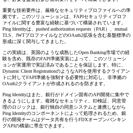
重要な技術要件は、厳格なセキュリティプロファイルへの準
拠です。このソリューションは、FAPIセキュリティプロフ
ァイルに関する豊富な経験に基づいて構築されています。
Ping Identityは、pushed authorization requests（PAR）、mutual
TLS、JWTプロファイルなどのOAuth2拡張を含む基盤標準の
形成に深く関与してきました。
この実績は、英国のような成熟したOpen Banking市場での経
験を含め、既存のFAPI準拠実装によって、このソリューシ
ョンが実運用で実証済みであることを保証します。特に、
Dynamic Client RegistrationのようなAPIを使用するクライアン
トに対してFAPI準拠を強制する必要性に対応し、非準拠の
OAuth2クライアントが作成されるのを防ぎます。
Ping Identityはまた、銀行がドメイン固有のAPI開発に集中で
きるようにします。複雑なセキュリティ、ID検証、同意管
理のロジックは、銀行独自の同意システムと連携しながら
Ping Identityのコンポーネントによって処理されるため、銀
行の開発チームはデータ共有を行うFDXオープンバンキン
グAPIの構築に専念できます。