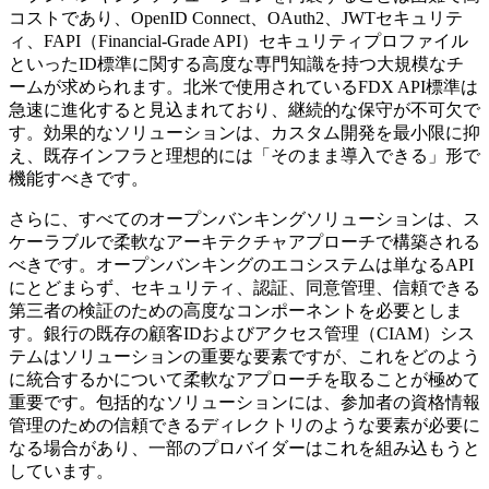
コストであり、OpenID Connect、OAuth2、JWTセキュリテ
ィ、FAPI（Financial-Grade API）セキュリティプロファイル
といったID標準に関する高度な専門知識を持つ大規模なチ
ームが求められます。北米で使用されているFDX API標準は
急速に進化すると見込まれており、継続的な保守が不可欠で
す。効果的なソリューションは、カスタム開発を最小限に抑
え、既存インフラと理想的には「そのまま導入できる」形で
機能すべきです。
さらに、すべてのオープンバンキングソリューションは、ス
ケーラブルで柔軟なアーキテクチャアプローチで構築される
べきです。オープンバンキングのエコシステムは単なるAPI
にとどまらず、セキュリティ、認証、同意管理、信頼できる
第三者の検証のための高度なコンポーネントを必要としま
す。銀行の既存の顧客IDおよびアクセス管理（CIAM）シス
テムはソリューションの重要な要素ですが、これをどのよう
に統合するかについて柔軟なアプローチを取ることが極めて
重要です。包括的なソリューションには、参加者の資格情報
管理のための信頼できるディレクトリのような要素が必要に
なる場合があり、一部のプロバイダーはこれを組み込もうと
しています。