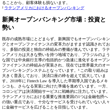
ることから、顧客体験も損ないます。
²
ラテンアメリカにおけるオープンバンキング
新興オープンバンキング市場：投資と
勢い
既存の成熟市場にとどまらず、新興国でもオープンバンキン
グとオープンファイナンスの変革力がますます認識されてお
り、多額の投資と独自の枠組みの整備が進んでいます。ラテ
ンアメリカは大きな勢いを持つ地域であり、ブラジルのよう
な国では中央銀行主導の包括的かつ急速に進化するオープン
ファイナンスの枠組みが実装され、現在では世界最大のオー
プンバンキングシステムとなっています。³ この取り組みは
大きく普及しており、決済口座の枠を超えて拡大していま
す。2018年に Fintech Law を導入した早期導入国であるメキ
シコも、さらなる実装に向けた準備を進めています。一方、
コロンビアは決済開始サービスに戦略的に注力しています。
ラテンアメリカにおける重要な推進要因の1つは金融包摂へ
の強い重点であり、十分なサービスを受けられていない人々
に金融サービスを広げることを目指しています。