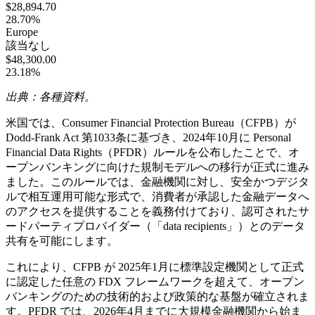
$28,894.70
28.70%
Europe
該当なし
$48,300.00
23.18%
出典：各種資料。
米国では、Consumer Financial Protection Bureau（CFPB）が
Dodd-Frank Act 第1033条に基づき、2024年10月に Personal
Financial Data Rights（PFDR）ルールを公布したことで、オ
ープンバンキングに向けた規制モデルへの移行が正式に進み
ました。このルールでは、金融機関に対し、安全かつデジタ
ルで相互運用可能な形式で、消費者が承認した金融データへ
のアクセスを提供することを義務付けており、認可されたサ
ードパーティプロバイダー（「data recipients」）とのデータ
共有を可能にします。
これにより、CFPB が 2025年1月に標準設定機関として正式
に認定した任意の FDX フレームワークを超えて、オープン
バンキングのための技術的および政策的な基盤が確立されま
す。PFDR では、2026年4月までに大規模金融機関から始ま