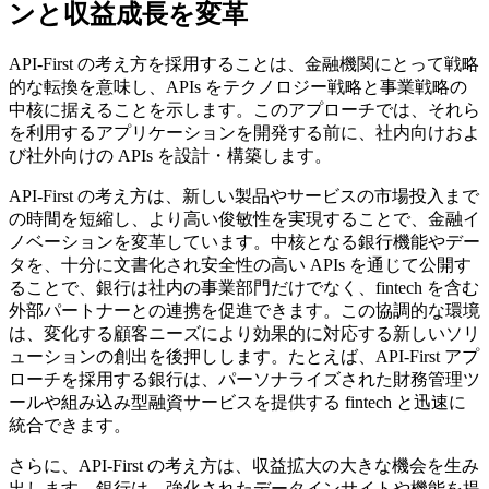
ンと収益成長を変革
API-First の考え方を採用することは、金融機関にとって戦略
的な転換を意味し、APIs をテクノロジー戦略と事業戦略の
中核に据えることを示します。このアプローチでは、それら
を利用するアプリケーションを開発する前に、社内向けおよ
び社外向けの APIs を設計・構築します。
API-First の考え方は、新しい製品やサービスの市場投入まで
の時間を短縮し、より高い俊敏性を実現することで、金融イ
ノベーションを変革しています。中核となる銀行機能やデー
タを、十分に文書化され安全性の高い APIs を通じて公開す
ることで、銀行は社内の事業部門だけでなく、fintech を含む
外部パートナーとの連携を促進できます。この協調的な環境
は、変化する顧客ニーズにより効果的に対応する新しいソリ
ューションの創出を後押しします。たとえば、API-First アプ
ローチを採用する銀行は、パーソナライズされた財務管理ツ
ールや組み込み型融資サービスを提供する fintech と迅速に
統合できます。
さらに、API-First の考え方は、収益拡大の大きな機会を生み
出します。銀行は、強化されたデータインサイトや機能を提