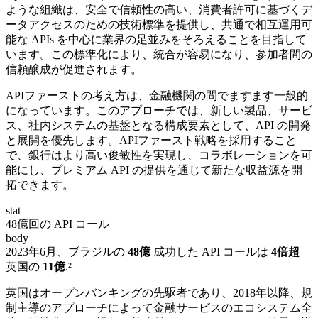
ような組織は、安全で信頼性の高い、消費者許可に基づくデ
ータアクセスのための技術標準を提供し、共通で相互運用可
能な APIs を中心に業界の足並みをそろえることを目指して
います。この標準化により、統合が容易になり、参加者間の
信頼醸成が促進されます。
APIファーストの考え方は、金融機関の間でますます一般的
になっています。このアプローチでは、新しい製品、サービ
ス、社内システムの基盤となる構成要素として、API の開発
と展開を優先します。APIファースト戦略を採用すること
で、銀行はより高い俊敏性を実現し、コラボレーションを可
能にし、プレミアム API の提供を通じて新たな収益源を開
拓できます。
stat
48億回の API コール
body
2023年6月、ブラジルの
48億
成功した API コールは
4倍超
英国の
11億
.²
英国はオープンバンキングの先駆者であり、2018年以降、規
制主導のアプローチによって金融サービスのエコシステム全