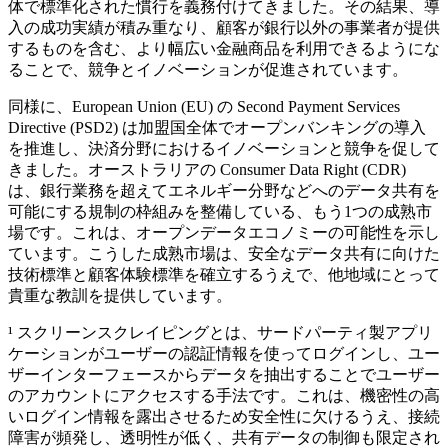
体で標準化された慣行を義務付けてきました。その結果、導
入の成功実績が積み重なり、顧客が銀行以外の事業者が提供
するものを含む、より幅広い金融商品を利用できるようにな
ることで、競争とイノベーションが促進されています。
同様に、European Union (EU) の Second Payment Services
Directive (PSD2) は加盟国全体でオープンバンキングの導入
を推進し、決済分野におけるイノベーションと競争を促して
きました。オーストラリアの Consumer Data Right (CDR)
は、銀行業務を超えてエネルギー分野などへのデータ共有を
可能にする規制の枠組みを整備している、もう1つの成熟市
場です。これは、オープンデータエコノミーの可能性を示し
ています。こうした成熟市場は、安全なデータ共有に向けた
技術標準と顧客体験標準を確立するうえで、他地域にとって
貴重な教訓を提供しています。
¹ スクリーンスクレイピングとは、サードパーティ製アプリ
ケーションがユーザーの認証情報を使ってログインし、ユー
ザーインターフェースからデータを抽出することでユーザー
のアカウントにアクセスする手法です。これは、機密性の高
いログイン情報を露出させるため安全性に欠けるうえ、接続
障害が頻発し、透明性が低く、共有データの制御も限定され