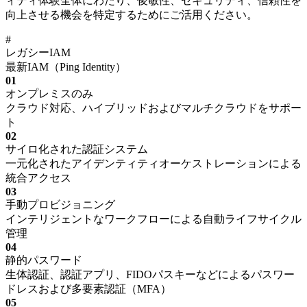
ィティ体験全体にわたり、俊敏性、セキュリティ、信頼性を
向上させる機会を特定するためにご活用ください。
#
レガシーIAM
最新IAM（Ping Identity）
01
オンプレミスのみ
クラウド対応、ハイブリッドおよびマルチクラウドをサポー
ト
02
サイロ化された認証システム
一元化されたアイデンティティオーケストレーションによる
統合アクセス
03
手動プロビジョニング
インテリジェントなワークフローによる自動ライフサイクル
管理
04
静的パスワード
生体認証、認証アプリ、FIDOパスキーなどによるパスワー
ドレスおよび多要素認証（MFA）
05