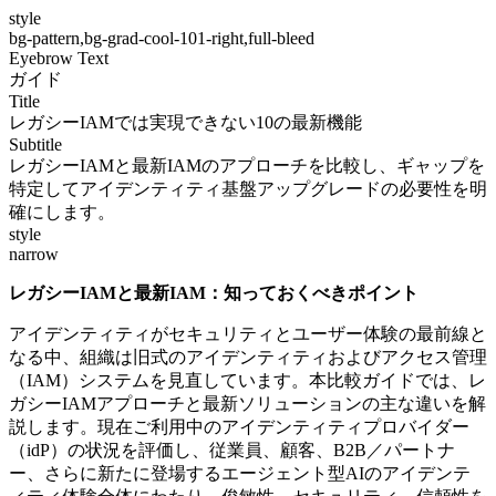
style
bg-pattern,bg-grad-cool-101-right,full-bleed
Eyebrow Text
ガイド
Title
レガシーIAMでは実現できない10の最新機能
Subtitle
レガシーIAMと最新IAMのアプローチを比較し、ギャップを
特定してアイデンティティ基盤アップグレードの必要性を明
確にします。
style
narrow
レガシーIAMと最新IAM：知っておくべきポイント
アイデンティティがセキュリティとユーザー体験の最前線と
なる中、組織は旧式のアイデンティティおよびアクセス管理
（IAM）システムを見直しています。本比較ガイドでは、レ
ガシーIAMアプローチと最新ソリューションの主な違いを解
説します。現在ご利用中のアイデンティティプロバイダー
（idP）の状況を評価し、従業員、顧客、B2B／パートナ
ー、さらに新たに登場するエージェント型AIのアイデンテ