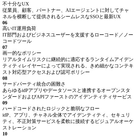
不十分なUX
従業員、顧客、パートナー、AIエージェントに対してチャ
ネルを横断して提供されるシームレスなSSOと最新UX
06
高いIT運用負荷
IT部門およびビジネスユーザーを支援するローコード／ノー
コードツール
07
画一的なポリシー
リアルタイムリスクに継続的に適応するランタイムアイデン
ティティレイヤーによって実現される、きめ細かなコンテキ
スト対応型アクセスおよび認可ポリシー
08
サードパーティ統合の困難さ
あらゆるidPアプリやデータソースと連携するオープンスタ
ンダードおよびAPIファーストのアイデンティティサービス
09
ハードコードされたロジックと脆弱なフロー
idP、アプリ、チャネル全体でアイデンティティ、セキュリ
ティ、不正対策サービスを柔軟に接続するビジュアルオーケ
ストレーション
10