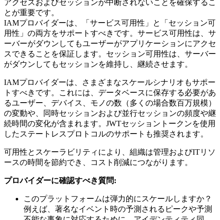
アクセスおよびセッションが中断されないことを確保するこ
とが重要です。
IAMプロバイダーは、「サービス可用性」と「セッション可
用性」の両方をサポートすべきです。サービス可用性は、サ
ーバーがダウンしてもユーザーがアプリケーションにアクセ
スできることを保証します。セッション可用性は、サーバー
がダウンしてもセッションを維持し、継続させます。
IAMプロバイダーは、さまざまなスケールシナリオもサポー
トすべきです。これには、データベースに保存する必要があ
るユーザー、デバイス、モノの数（多くの場合数百万規模）
の変動や、同時セッションおよび並行セッションの頻度や継
続時間の変化が含まれます。JWTセッショントークンを使用
したステートレスプロトコルのサポートも推奨されます。
可用性とスケーラビリティにより、組織は管理およびITリソ
ースの時間を節約でき、コスト削減につながります。
プロバイダーに確認すべき質問:
このプラットフォームは弾力的にスケールしますか？
例えば、著名なイベント時の予測されるピークや予測
不能な事象に対応するために、アイデンティティ同