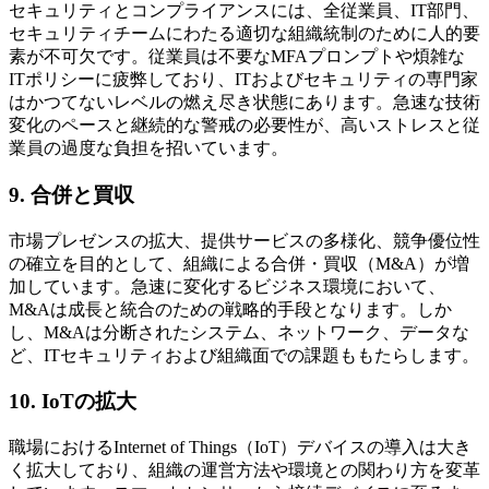
セキュリティとコンプライアンスには、全従業員、IT部門、
セキュリティチームにわたる適切な組織統制のために人的要
素が不可欠です。従業員は不要なMFAプロンプトや煩雑な
ITポリシーに疲弊しており、ITおよびセキュリティの専門家
はかつてないレベルの燃え尽き状態にあります。急速な技術
変化のペースと継続的な警戒の必要性が、高いストレスと従
業員の過度な負担を招いています。
9. 合併と買収
市場プレゼンスの拡大、提供サービスの多様化、競争優位性
の確立を目的として、組織による合併・買収（M&A）が増
加しています。急速に変化するビジネス環境において、
M&Aは成長と統合のための戦略的手段となります。しか
し、M&Aは分断されたシステム、ネットワーク、データな
ど、ITセキュリティおよび組織面での課題ももたらします。
10. IoTの拡大
職場におけるInternet of Things（IoT）デバイスの導入は大き
く拡大しており、組織の運営方法や環境との関わり方を変革