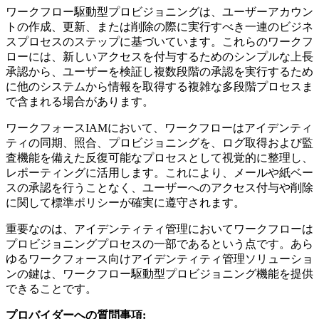
ワークフロー駆動型プロビジョニングは、ユーザーアカウン
トの作成、更新、または削除の際に実行すべき一連のビジネ
スプロセスのステップに基づいています。これらのワークフ
ローには、新しいアクセスを付与するためのシンプルな上長
承認から、ユーザーを検証し複数段階の承認を実行するため
に他のシステムから情報を取得する複雑な多段階プロセスま
で含まれる場合があります。
ワークフォースIAMにおいて、ワークフローはアイデンティ
ティの同期、照合、プロビジョニングを、ログ取得および監
査機能を備えた反復可能なプロセスとして視覚的に整理し、
レポーティングに活用します。これにより、メールや紙ベー
スの承認を行うことなく、ユーザーへのアクセス付与や削除
に関して標準ポリシーが確実に遵守されます。
重要なのは、アイデンティティ管理においてワークフローは
プロビジョニングプロセスの一部であるという点です。あら
ゆるワークフォース向けアイデンティティ管理ソリューショ
ンの鍵は、ワークフロー駆動型プロビジョニング機能を提供
できることです。
プロバイダーへの質問事項: