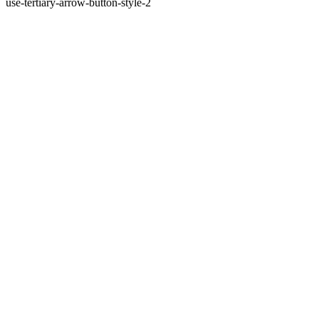
use-tertiary-arrow-button-style-2