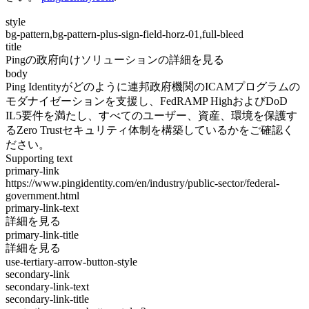
style
bg-pattern,bg-pattern-plus-sign-field-horz-01,full-bleed
title
Pingの政府向けソリューションの詳細を見る
body
Ping Identityがどのように連邦政府機関のICAMプログラムの
モダナイゼーションを支援し、FedRAMP HighおよびDoD
IL5要件を満たし、すべてのユーザー、資産、環境を保護す
るZero Trustセキュリティ体制を構築しているかをご確認く
ださい。
Supporting text
primary-link
https://www.pingidentity.com/en/industry/public-sector/federal-
government.html
primary-link-text
詳細を見る
primary-link-title
詳細を見る
use-tertiary-arrow-button-style
secondary-link
secondary-link-text
secondary-link-title