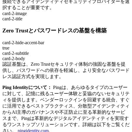
接続できるアイデンティティセキュリティプロバイダーを選
択することが重要です。
card-2-image
card-2-title
Zero Trustとパスワードレスの基盤を構築
card-2-hide-accent-bar
true
card-2-subtitle
card-2-body
認証基盤は、Zero Trustセキュリティ体制の強固な基盤を提
供し、パスワードへの依存を軽減し、より安全なパスワード
レス認証方式を実現します。
Ping Identityについて：
Pingは、あらゆるタイプのユーザー
に対して、記憶に残るユーザー体験と妥協のないセキュリテ
ィを提供します。ベンダーロックインを回避する統合、すぐ
に活用できるベストプラクティス、分散型アイデンティティ
からAI主導のガバナンスや不正防止に至る革新的なサービ
スまで、Pingは革新的なデジタルアイデンティティを実現す
るワンストップソリューションです。詳細は以下をご覧くだ
さい。
pingidentity.com
.