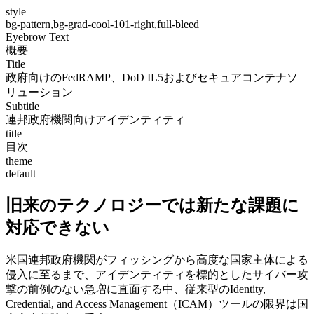
style
bg-pattern,bg-grad-cool-101-right,full-bleed
Eyebrow Text
概要
Title
政府向けのFedRAMP、DoD IL5およびセキュアコンテナソ
リューション
Subtitle
連邦政府機関向けアイデンティティ
title
目次
theme
default
旧来のテクノロジーでは新たな課題に
対応できない
米国連邦政府機関がフィッシングから高度な国家主体による
侵入に至るまで、アイデンティティを標的としたサイバー攻
撃の前例のない急増に直面する中、従来型のIdentity,
Credential, and Access Management（ICAM）ツールの限界は国