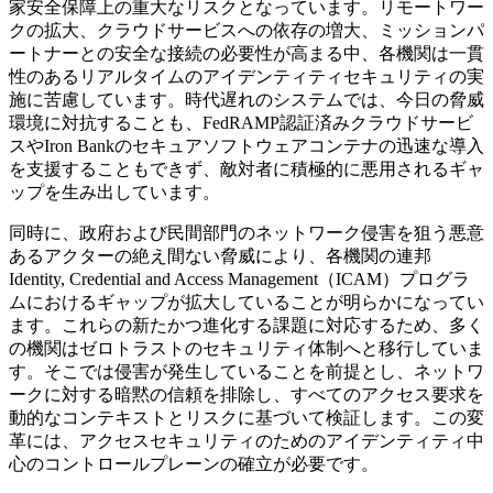
家安全保障上の重大なリスクとなっています。リモートワー
クの拡大、クラウドサービスへの依存の増大、ミッションパ
ートナーとの安全な接続の必要性が高まる中、各機関は一貫
性のあるリアルタイムのアイデンティティセキュリティの実
施に苦慮しています。時代遅れのシステムでは、今日の脅威
環境に対抗することも、FedRAMP認証済みクラウドサービ
スやIron Bankのセキュアソフトウェアコンテナの迅速な導入
を支援することもできず、敵対者に積極的に悪用されるギャ
ップを生み出しています。
同時に、政府および民間部門のネットワーク侵害を狙う悪意
あるアクターの絶え間ない脅威により、各機関の連邦
Identity, Credential and Access Management（ICAM）プログラ
ムにおけるギャップが拡大していることが明らかになってい
ます。これらの新たかつ進化する課題に対応するため、多く
の機関はゼロトラストのセキュリティ体制へと移行していま
す。そこでは侵害が発生していることを前提とし、ネットワ
ークに対する暗黙の信頼を排除し、すべてのアクセス要求を
動的なコンテキストとリスクに基づいて検証します。この変
革には、アクセスセキュリティのためのアイデンティティ中
心のコントロールプレーンの確立が必要です。