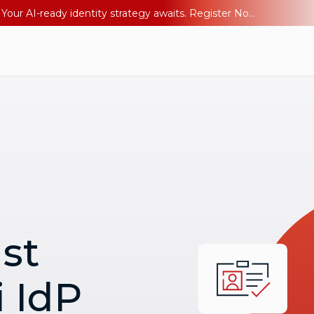
Ping YOUniverse 2026: Last chance to register for free. Your AI-ready identity strategy awaits. Register Now
ust
i IdP