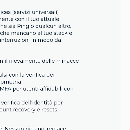
ices (servizi universali)
ente con il tuo attuale
 che sia Ping o qualcun altro.
à che mancano al tuo stack e
nterruzioni in modo da
n il rilevamento delle minacce
lsi con la verifica dei
iometria
MFA per utenti affidabili con
erifica dell'identità per
ount recovery e resets
e. Nessun rip-and-replace.