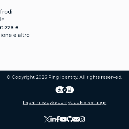
frodi:
le.
tizza e
zione e altro
© Copyright 2026 Ping Identity. All rights reserved.
Integrations
Legal
Legal
Privacy
Security
Cookie Settings
Follow Us