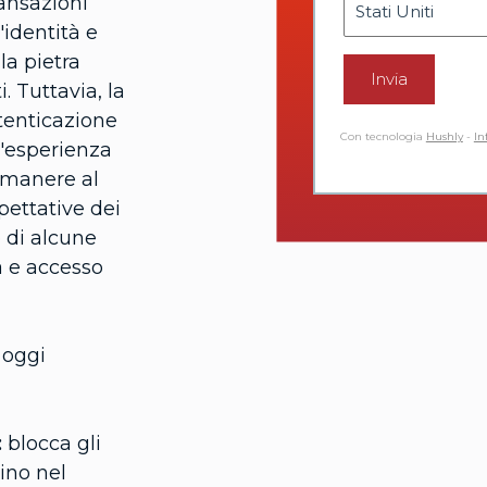
ransazioni
'identità e
la pietra
Invia
i. Tuttavia, la
utenticazione
Con tecnologia
Hushly
-
In
 l'esperienza
 rimanere al
pettative dei
 di alcune
a e accesso
 oggi
:
blocca gli
rino nel