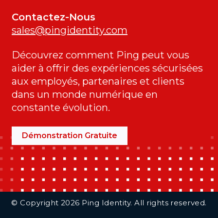
Contactez-Nous
sales@pingidentity.com
Découvrez comment Ping peut vous
aider à offrir des expériences sécurisées
aux employés, partenaires et clients
dans un monde numérique en
constante évolution.
Démonstration Gratuite
Additional Footer Links
© Copyright 2026 Ping Identity. All rights reserved.
Integrations