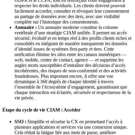
GDPR et le CCPA, tout en renforçant votre engagement à
respecter les droits individuels. Les clients doivent pouvoir
facilement accorder, consulter et révoquer leur consentement
au partage de données avec des tiers, avec une visibilité
complète sur l’historique des consentements.
Annuaire :
Un annuaire moderne constitue la colonne
vertébrale d’une stratégie CIAM unifiée. Il permet un accès
sécurisé, évolutif et en temps réel à des profils clients riches et
consolidés en intégrant de manière transparente les données
d’identité issues de systèmes first-party et tiers. Cette
unification élimine les silos entre les canaux numériques —
web, mobile, centre de contact, agence — et supprime les
angles morts susceptibles d’entraîner des décisions d’accès
incohérentes, des risques de non-conformité et des activités
frauduleuses. Plus important encore, il offre une vue
dynamique à 360 degrés de chaque identité à travers
l’ensemble de l’écosystème d’engagement, garantissant que
chaque interaction est éclairée, sécurisée et respectueuse de la
vie privée.
Étape du cycle de vie CIAM : Accéder
SSO :
Simplifie et sécurise la CX en permettant l’accès à
plusieurs applications et services via une connexion unique.
Cela réduit la fatigue liée aux mots de passe, améliore