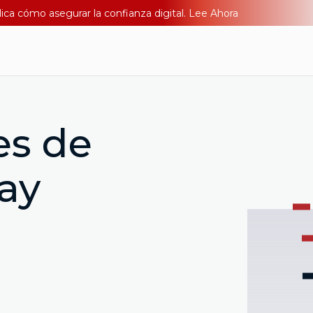
lica cómo asegurar la confianza digital. Lee Ahora
es de
ay