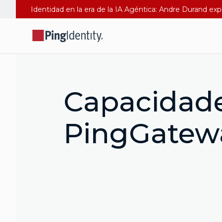
Identidad en la era de la IA Agéntica: Andre Durand exp
Capacidad
PingGatew