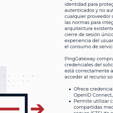
identidad para proteg
autenticados y no au
cualquier proveedor
las normas para inte
arquitectura existent
cierre de sesión úni
experiencia del usuar
el consumo de servici
PingGateway comprue
credenciales del soli
está correctamente a
acceder al recurso sol
Ofrece credencial
OpenID Connect,
Permite utilizar
compartidas medi