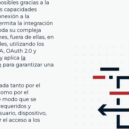
sibles gracias a la
as capacidades
onexión a la
ermita la integración
toda su compleja
es, fuera de ellas, en
es, utilizando los
, OAuth 2.0 y
y
aplica
la
n
para garantizar una
ada tanto por el
como por el
de modo que se
requeridos y
uario, dispositivo,
r el acceso a los