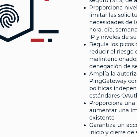
seguro (STS) de 
Proporciona nivel
limitar las solic
necesidades de 
hora, día, semana
IP y niveles de su
Regula los picos 
reducir el riesgo
malintencionado
denegación de se
Amplía la autori
PingGateway com
políticas indepe
estándares OAuth
Proporciona una 
aumentar una i
existente.
Garantiza un acc
inicio y cierre de