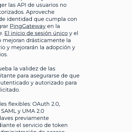
er las API de usuarios no
torizados. Aproveche
 de identidad que cumpla con
grar
PingGateway
en la
e.
El inicio de sesión único
y el
co mejoran drásticamente la
io y mejorarán la adopción y
os.
ba la validez de las
citante para asegurarse de que
utenticado y autorizado para
icitado.
es flexibles: OAuth 2.0,
 SAML y UMA 2.0
 claves previamente
ante el servicio de token