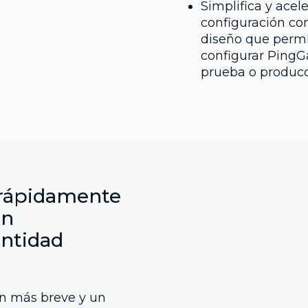
Simplifica y acel
configuración co
diseño que permit
configurar PingG
prueba o producc
 rápidamente
on
entidad
n más breve y un