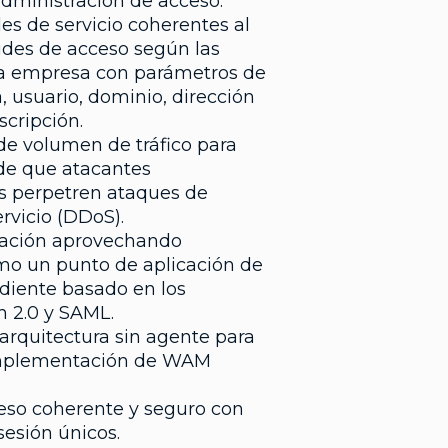
administración de acceso.
es de servicio coherentes al
itudes de acceso según las
la empresa con parámetros de
, usuario, dominio, dirección
scripción.
de volumen de tráfico para
 de que atacantes
s perpetren ataques de
rvicio (DDoS).
zación aprovechando
o un punto de aplicación de
ndiente basado en los
 2.0 y SAML.
arquitectura sin agente para
mplementación de WAM
eso coherente y seguro con
 sesión únicos.