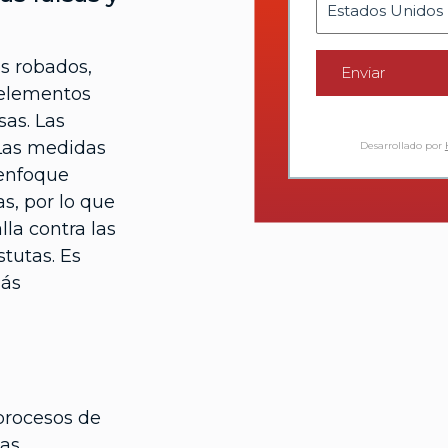
os robados,
Enviar
s elementos
sas. Las
 Las medidas
Desarrollado por
 enfoque
s, por lo que
la contra las
stutas. Es
más
procesos de
as.