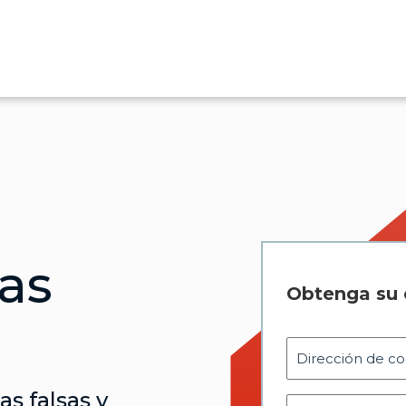
as
Obtenga su
s falsas y