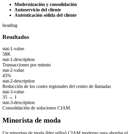
Modernización y consolidación
Autoservicio del cliente
Autenticación sólida del cliente
heading
Resultados
stat-1-value
58K
stat-1-description
Transacciones por minuto
stat-2-value
45%
stat-2-description
Reducción de los costes regionales del centro de llamadas
stat-3-value
35 → 1
stat-3-description
Consolidación de soluciones CIAM
Minorista de moda
Un minorista de moda líder utilizó CIAM moderno para abordar el