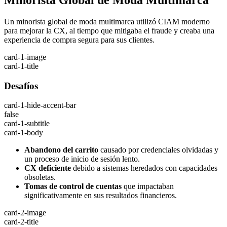
Minorista Global de Moda Multimarca
Un minorista global de moda multimarca utilizó CIAM moderno
para mejorar la CX, al tiempo que mitigaba el fraude y creaba una
experiencia de compra segura para sus clientes.
card-1-image
card-1-title
Desafíos
card-1-hide-accent-bar
false
card-1-subtitle
card-1-body
Abandono del carrito
causado por credenciales olvidadas y
un proceso de inicio de sesión lento.
CX deficiente
debido a sistemas heredados con capacidades
obsoletas.
Tomas de control de cuentas
que impactaban
significativamente en sus resultados financieros.
card-2-image
card-2-title