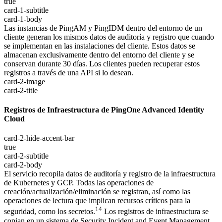
true
card-1-subtitle
card-1-body
Las instancias de PingAM y PingIDM dentro del entorno de un
cliente generan los mismos datos de auditoría y registro que cuando
se implementan en las instalaciones del cliente. Estos datos se
almacenan exclusivamente dentro del entorno del cliente y se
conservan durante 30 días. Los clientes pueden recuperar estos
registros a través de una API si lo desean.
card-2-image
card-2-title
Registros de Infraestructura de PingOne Advanced Identity
Cloud
card-2-hide-accent-bar
true
card-2-subtitle
card-2-body
El servicio recopila datos de auditoría y registro de la infraestructura
de Kubernetes y GCP. Todas las operaciones de
creación/actualización/eliminación se registran, así como las
operaciones de lectura que implican recursos críticos para la
14
seguridad, como los secretos.
Los registros de infraestructura se
copian en un sistema de Security Incident and Event Management