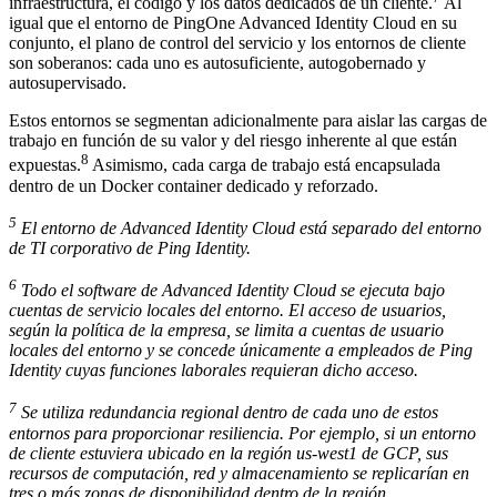
infraestructura, el código y los datos dedicados de un cliente.
Al
igual que el entorno de PingOne Advanced Identity Cloud en su
conjunto, el plano de control del servicio y los entornos de cliente
son soberanos: cada uno es autosuficiente, autogobernado y
autosupervisado.
Estos entornos se segmentan adicionalmente para aislar las cargas de
trabajo en función de su valor y del riesgo inherente al que están
8
expuestas.
Asimismo, cada carga de trabajo está encapsulada
dentro de un Docker container dedicado y reforzado.
5
El entorno de Advanced Identity Cloud está separado del entorno
de TI corporativo de Ping Identity.
6
Todo el software de Advanced Identity Cloud se ejecuta bajo
cuentas de servicio locales del entorno. El acceso de usuarios,
según la política de la empresa, se limita a cuentas de usuario
locales del entorno y se concede únicamente a empleados de Ping
Identity cuyas funciones laborales requieran dicho acceso.
7
Se utiliza redundancia regional dentro de cada uno de estos
entornos para proporcionar resiliencia. Por ejemplo, si un entorno
de cliente estuviera ubicado en la región us-west1 de GCP, sus
recursos de computación, red y almacenamiento se replicarían en
tres o más zonas de disponibilidad dentro de la región.