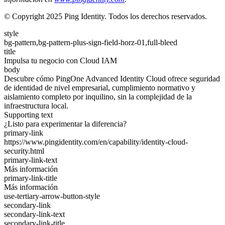
© Copyright 2025 Ping Identity. Todos los derechos reservados.
style
bg-pattern,bg-pattern-plus-sign-field-horz-01,full-bleed
title
Impulsa tu negocio con Cloud IAM
body
Descubre cómo PingOne Advanced Identity Cloud ofrece seguridad
de identidad de nivel empresarial, cumplimiento normativo y
aislamiento completo por inquilino, sin la complejidad de la
infraestructura local.
Supporting text
¿Listo para experimentar la diferencia?
primary-link
https://www.pingidentity.com/en/capability/identity-cloud-
security.html
primary-link-text
Más información
primary-link-title
Más información
use-tertiary-arrow-button-style
secondary-link
secondary-link-text
secondary-link-title