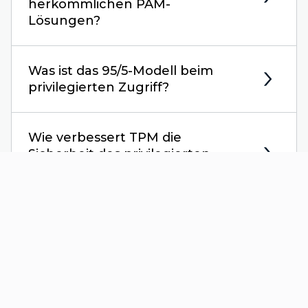
herkömmlichen PAM-
Lösungen?
Was ist das 95/5-Modell beim
privilegierten Zugriff?
Wie verbessert TPM die
Sicherheit des privilegierten
Zugriffs?
Welche
Bereitstellungsoptionen sind
verfügbar?
Wie unterstützt PingOne