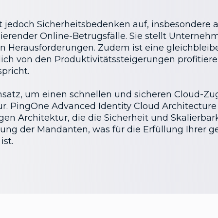
ft jedoch Sicherheitsbedenken auf, insbesonder
render Online-Betrugsfälle. Sie stellt Unternehm
von Herausforderungen. Zudem ist eine gleichblei
lich von den Produktivitätssteigerungen profitier
pricht.
nsatz, um einen schnellen und sicheren Cloud-Zug
tur. PingOne Advanced Identity Cloud Architecture 
n Architektur, die die Sicherheit und Skalierbarke
erung der Mandanten, was für die Erfüllung Ihrer
st.