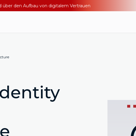
nd über den Aufbau von digitalem Vertrauen
cture
dentity
re