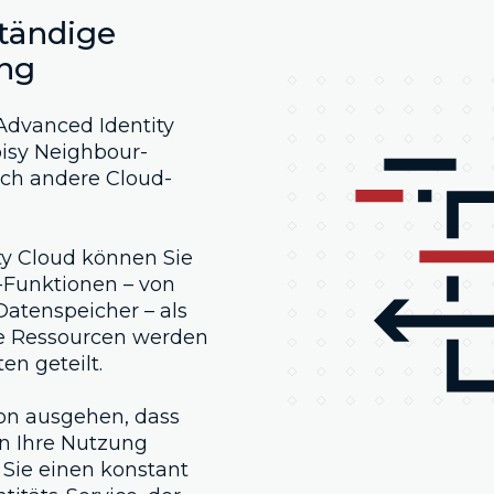
ständige
ng
Advanced Identity
oisy Neighbour-
urch andere Cloud-
ty Cloud können Sie
M-Funktionen – von
atenspeicher – als
hre Ressourcen werden
n geteilt.
on ausgehen, dass
nn Ihre Nutzung
 Sie einen konstant