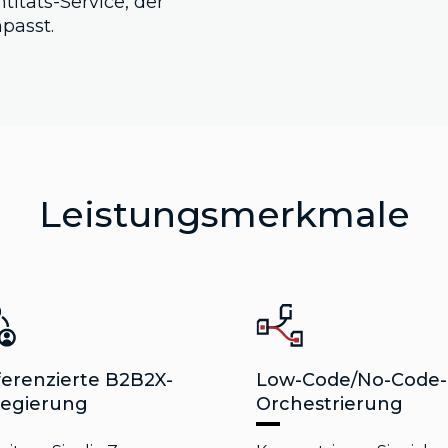
titäts-Service, der
passt.
Leistungsmerkmale
ferenzierte B2B2X-
Low-Code/No-Code-
legierung
Orchestrierung