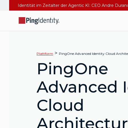
Identität im Zeitalter der Agentic KI: CEO Andre Dura
>
Plattform
PingOne Advanced Identity Cloud Archite
PingOne
Advanced I
Cloud
Architectu