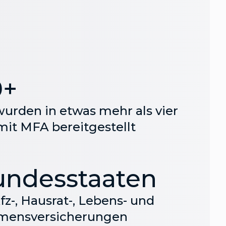
0+
urden in etwas mehr als vier
it MFA bereitgestellt
undesstaaten
fz-, Hausrat-, Lebens- und
mensversicherungen