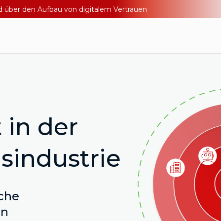
nd über den Aufbau von digitalem Vertrauen
 in der
sindustrie
iche
en