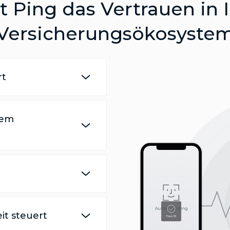
t Ping das Vertrauen i
Versicherungsökosyste
rt
dem
eit steuert