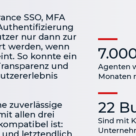
urance SSO, MFA
Authentifizierung
utzer nur dann zur
rt werden, wenn
7.00
int. So konnte ein
Transparenz und
Agenten w
utzererlebnis
Monaten m
22 B
e zuverlässige
it allen drei
Sind mit K
kompatibel ist:
Unterneh
 und letztendlich