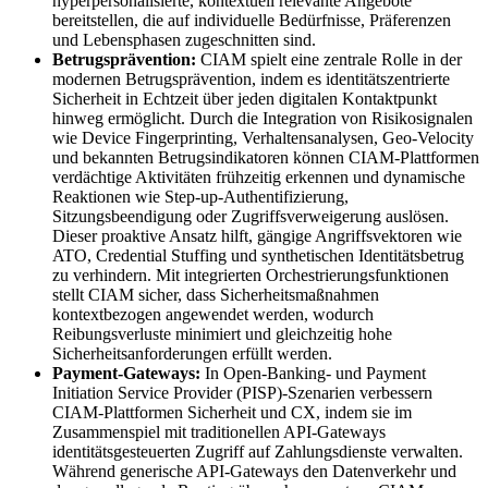
hyperpersonalisierte, kontextuell relevante Angebote
bereitstellen, die auf individuelle Bedürfnisse, Präferenzen
und Lebensphasen zugeschnitten sind.
Betrugsprävention:
CIAM spielt eine zentrale Rolle in der
modernen Betrugsprävention, indem es identitätszentrierte
Sicherheit in Echtzeit über jeden digitalen Kontaktpunkt
hinweg ermöglicht. Durch die Integration von Risikosignalen
wie Device Fingerprinting, Verhaltensanalysen, Geo-Velocity
und bekannten Betrugsindikatoren können CIAM-Plattformen
verdächtige Aktivitäten frühzeitig erkennen und dynamische
Reaktionen wie Step-up-Authentifizierung,
Sitzungsbeendigung oder Zugriffsverweigerung auslösen.
Dieser proaktive Ansatz hilft, gängige Angriffsvektoren wie
ATO, Credential Stuffing und synthetischen Identitätsbetrug
zu verhindern. Mit integrierten Orchestrierungsfunktionen
stellt CIAM sicher, dass Sicherheitsmaßnahmen
kontextbezogen angewendet werden, wodurch
Reibungsverluste minimiert und gleichzeitig hohe
Sicherheitsanforderungen erfüllt werden.
Payment-Gateways:
In Open-Banking- und Payment
Initiation Service Provider (PISP)-Szenarien verbessern
CIAM-Plattformen Sicherheit und CX, indem sie im
Zusammenspiel mit traditionellen API-Gateways
identitätsgesteuerten Zugriff auf Zahlungsdienste verwalten.
Während generische API-Gateways den Datenverkehr und