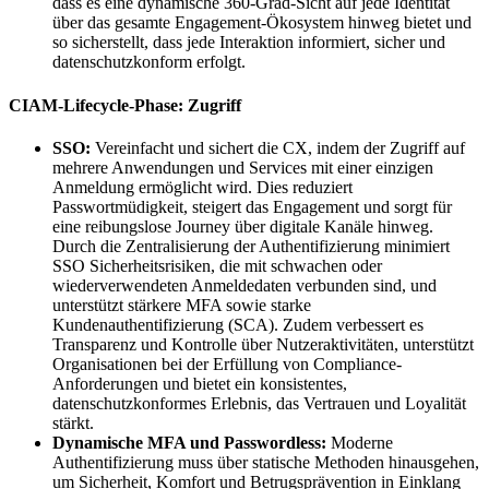
dass es eine dynamische 360-Grad-Sicht auf jede Identität
über das gesamte Engagement-Ökosystem hinweg bietet und
so sicherstellt, dass jede Interaktion informiert, sicher und
datenschutzkonform erfolgt.
CIAM-Lifecycle-Phase: Zugriff
SSO:
Vereinfacht und sichert die CX, indem der Zugriff auf
mehrere Anwendungen und Services mit einer einzigen
Anmeldung ermöglicht wird. Dies reduziert
Passwortmüdigkeit, steigert das Engagement und sorgt für
eine reibungslose Journey über digitale Kanäle hinweg.
Durch die Zentralisierung der Authentifizierung minimiert
SSO Sicherheitsrisiken, die mit schwachen oder
wiederverwendeten Anmeldedaten verbunden sind, und
unterstützt stärkere MFA sowie starke
Kundenauthentifizierung (SCA). Zudem verbessert es
Transparenz und Kontrolle über Nutzeraktivitäten, unterstützt
Organisationen bei der Erfüllung von Compliance-
Anforderungen und bietet ein konsistentes,
datenschutzkonformes Erlebnis, das Vertrauen und Loyalität
stärkt.
Dynamische MFA und Passwordless:
Moderne
Authentifizierung muss über statische Methoden hinausgehen,
um Sicherheit, Komfort und Betrugsprävention in Einklang