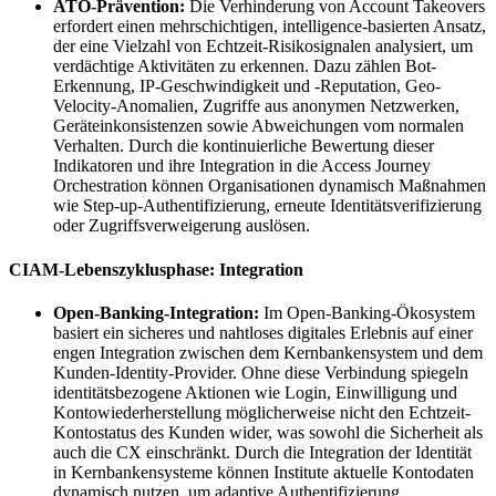
ATO-Prävention:
Die Verhinderung von Account Takeovers
erfordert einen mehrschichtigen, intelligence-basierten Ansatz,
der eine Vielzahl von Echtzeit-Risikosignalen analysiert, um
verdächtige Aktivitäten zu erkennen. Dazu zählen Bot-
Erkennung, IP-Geschwindigkeit und -Reputation, Geo-
Velocity-Anomalien, Zugriffe aus anonymen Netzwerken,
Geräteinkonsistenzen sowie Abweichungen vom normalen
Verhalten. Durch die kontinuierliche Bewertung dieser
Indikatoren und ihre Integration in die Access Journey
Orchestration können Organisationen dynamisch Maßnahmen
wie Step-up-Authentifizierung, erneute Identitätsverifizierung
oder Zugriffsverweigerung auslösen.
CIAM-Lebenszyklusphase: Integration
Open-Banking-Integration:
Im Open-Banking-Ökosystem
basiert ein sicheres und nahtloses digitales Erlebnis auf einer
engen Integration zwischen dem Kernbankensystem und dem
Kunden-Identity-Provider. Ohne diese Verbindung spiegeln
identitätsbezogene Aktionen wie Login, Einwilligung und
Kontowiederherstellung möglicherweise nicht den Echtzeit-
Kontostatus des Kunden wider, was sowohl die Sicherheit als
auch die CX einschränkt. Durch die Integration der Identität
in Kernbankensysteme können Institute aktuelle Kontodaten
dynamisch nutzen, um adaptive Authentifizierung,