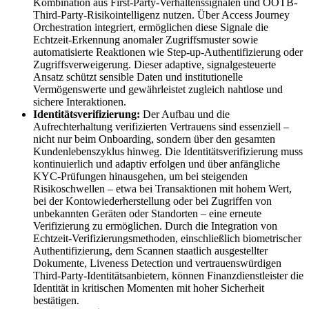
Kombination aus First-Party-Verhaltenssignalen und OOTB-
Third-Party-Risikointelligenz nutzen. Über Access Journey
Orchestration integriert, ermöglichen diese Signale die
Echtzeit-Erkennung anomaler Zugriffsmuster sowie
automatisierte Reaktionen wie Step-up-Authentifizierung oder
Zugriffsverweigerung. Dieser adaptive, signalgesteuerte
Ansatz schützt sensible Daten und institutionelle
Vermögenswerte und gewährleistet zugleich nahtlose und
sichere Interaktionen.
Identitätsverifizierung:
Der Aufbau und die
Aufrechterhaltung verifizierten Vertrauens sind essenziell –
nicht nur beim Onboarding, sondern über den gesamten
Kundenlebenszyklus hinweg. Die Identitätsverifizierung muss
kontinuierlich und adaptiv erfolgen und über anfängliche
KYC-Prüfungen hinausgehen, um bei steigenden
Risikoschwellen – etwa bei Transaktionen mit hohem Wert,
bei der Kontowiederherstellung oder bei Zugriffen von
unbekannten Geräten oder Standorten – eine erneute
Verifizierung zu ermöglichen. Durch die Integration von
Echtzeit-Verifizierungsmethoden, einschließlich biometrischer
Authentifizierung, dem Scannen staatlich ausgestellter
Dokumente, Liveness Detection und vertrauenswürdigen
Third-Party-Identitätsanbietern, können Finanzdienstleister die
Identität in kritischen Momenten mit hoher Sicherheit
bestätigen.