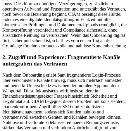
muss. Dies führt zu unnötigen Verzögerungen, zusätzlichem
operativem Aufwand und Frustration und untergräbt das Vertrauen,
noch bevor die Beziehung beginnt. CIAM beseitigt diese Hürde,
indem es eine digitale Identitätsprüfung in Echtzeit mithilfe
biometrischer Prüfungen und Dokumenten-Uploads ermöglicht, die
Kontoeröffnung vereinfacht und Compliance sicherstellt, ohne
zusätzliche Reibung zu verursachen. Wenn das Onboarding digital-
first, sicher und schnell ist, schafft es vom ersten Tag an die
Grundlage für eine vertrauensvolle und nahtlose Kundenbeziehung.
2. Zugriff und Experience: Fragmentierte Kanäle
untergraben das Vertrauen
Nach dem Onboarding erlebt Sam fragmentierte Login-Prozesse
über verschiedene Kanäle hinweg, muss sich mehrfach anmelden
und bemerkt Unterschiede zwischen der mobilen App und dem
Webportal. Diese Inkonsistenz wirft insbesondere im
Finanzdienstleistungssektor Fragen hinsichtlich Sicherheit und
Legitimität auf. CIAM begegnet diesem Problem mit konsistentem,
markenkonformem Zugriff über SSO und zentralisiertes
Identitätsmanagement, sodass sich Kunden nahtlos und
vertrauensvoll zwischen Geräten und Kanälen bewegen können.
Nahtlose und vertraute Erlebnisse reduzieren Reibungsverluste,
stärken das Vertrauen und verhindern Abbrüche aufgrund von