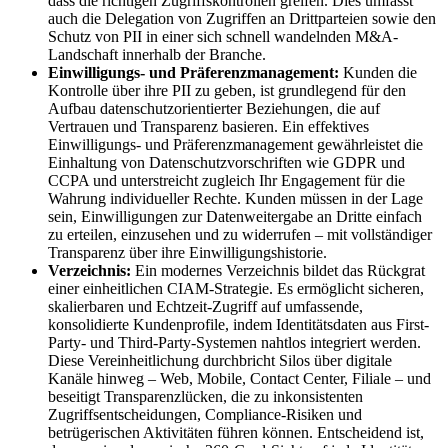
dass die richtigen Zugriffskontrollen greifen. Dies umfasst
auch die Delegation von Zugriffen an Drittparteien sowie den
Schutz von PII in einer sich schnell wandelnden M&A-
Landschaft innerhalb der Branche.
Einwilligungs- und Präferenzmanagement:
Kunden die
Kontrolle über ihre PII zu geben, ist grundlegend für den
Aufbau datenschutzorientierter Beziehungen, die auf
Vertrauen und Transparenz basieren. Ein effektives
Einwilligungs- und Präferenzmanagement gewährleistet die
Einhaltung von Datenschutzvorschriften wie GDPR und
CCPA und unterstreicht zugleich Ihr Engagement für die
Wahrung individueller Rechte. Kunden müssen in der Lage
sein, Einwilligungen zur Datenweitergabe an Dritte einfach
zu erteilen, einzusehen und zu widerrufen – mit vollständiger
Transparenz über ihre Einwilligungshistorie.
Verzeichnis:
Ein modernes Verzeichnis bildet das Rückgrat
einer einheitlichen CIAM-Strategie. Es ermöglicht sicheren,
skalierbaren und Echtzeit-Zugriff auf umfassende,
konsolidierte Kundenprofile, indem Identitätsdaten aus First-
Party- und Third-Party-Systemen nahtlos integriert werden.
Diese Vereinheitlichung durchbricht Silos über digitale
Kanäle hinweg – Web, Mobile, Contact Center, Filiale – und
beseitigt Transparenzlücken, die zu inkonsistenten
Zugriffsentscheidungen, Compliance-Risiken und
betrügerischen Aktivitäten führen können. Entscheidend ist,