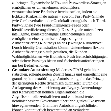
zu bringen. Dynamische MFA- und Passwordless-Strategien
ermöglichen es Unternehmen, reibungslose,
vertrauensbasierte Erlebnisse bereitzustellen, indem sie
Echtzeit-Risikosignale nutzen – sowohl First-Party-Signale
(wie Geräteverhalten oder Geolokalisierung) als auch Third-
Party-Signale (wie Fraud-Intelligence-Feeds oder
Identitätsverifizierungsdienste). Diese Signale unterstützen
intelligente, kontextabhängige Entscheidungen und
ermöglichen eine dynamische Anpassung der
Authentifizierungs-Journeys an das jeweilige Risikoniveau.
Durch Identity Orchestration können Unternehmen flexible
Authentifizierungsabläufe gestalten, die Kunden
Wahlmöglichkeiten wie Biometrie, Push-Benachrichtigungen
oder sichere Passkeys bieten und Sicherheitsanforderungen
nur bei Bedarf erhöhen.
Granulare Autorisierung:
Modernes CIAM geht über
statischen, rollenbasierten Zugriff hinaus und ermöglicht eine
granulare, kontextabhängige Autorisierung, die das Prinzip
der geringsten Rechte dynamisch durchsetzt. Durch die
Auslagerung der Autorisierung aus Legacy-Anwendungen
und Kernsystemen können Organisationen die
Zugriffskontrolle zentralisieren und eine konsistente,
richtlinienbasierte Governance über ihr digitales Ökosystem
hinweg anwenden. Granulare Autorisierungsrichtlinien
können kontinuierlich bewertet und an veränderte