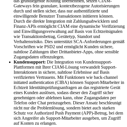
das grundlegende Routing übernehmen, setzen CIAM-
Gateways fein granulare, kontextbezogene Autorisierungen
durch und stellen sicher, dass nur authentifizierte und
einwilligende Benutzer Transaktionen initiieren können.
Durch die direkte Integration mit Zahlungsabwicklern und
Finanz-APIs ermöglicht CIAM eine dynamische Verifizierung
und Einwilligungsverwaltung auf Basis von Echtzeitsignalen
wie Transaktionsbetrag, Gerätetyp, Standort und
Verhaltensrisiko. Dies unterstützt SCA-Anforderungen gemäß
Vorschriften wie PSD2 und ermöglicht Kunden sichere,
nahtlose Zahlungen über Drittanbieter-Apps, ohne sensible
Zugangsdaten offenzulegen.
Kundensupport:
Die Integration von Kundensupport-
Plattformen mit Ihrer CIAM-Lösung verwandelt Support-
Interaktionen in sichere, nahtlose Erlebnisse auf Basis
verifizierten Vertrauens. Mit Funktionen wie back-channel
initiated authentication (CIBA) können Support-Mitarbeiter in
Echtzeit Identitätsprüfungsanfragen an das registrierte Gerät
eines Kunden auslösen, sodass dieser den Zugriff sicher
genehmigen oder ablehnen kann, ohne Zugangsdaten per
Telefon oder Chat preiszugeben. Dieser Ansatz beschleunigt
nicht nur die Problemlösung, sondern bietet auch starken
Schutz vor Authorized Push Payment (APP)-Betrug, bei dem
sich Angreifer als Support-Mitarbeiter ausgeben, um Zugriff
auf Konten zu erlangen.