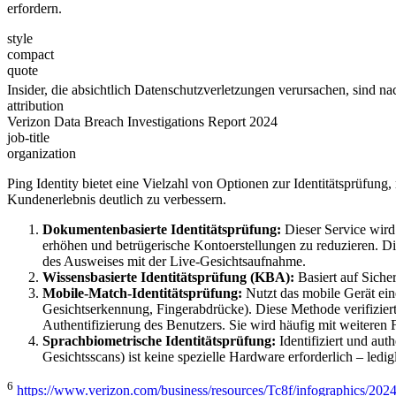
erfordern.
style
compact
quote
Insider, die absichtlich Datenschutzverletzungen verursachen, sind n
attribution
Verizon Data Breach Investigations Report 2024
job-title
organization
Ping Identity bietet eine Vielzahl von Optionen zur Identitätsprüfun
Kundenerlebnis deutlich zu verbessern.
Dokumentenbasierte Identitätsprüfung:
Dieser Service wird
erhöhen und betrügerische Kontoerstellungen zu reduzieren. D
des Ausweises mit der Live-Gesichtsaufnahme.
Wissensbasierte Identitätsprüfung (KBA):
Basiert auf Sicher
Mobile-Match-Identitätsprüfung:
Nutzt das mobile Gerät eine
Gesichtserkennung, Fingerabdrücke). Diese Methode verifizie
Authentifizierung des Benutzers. Sie wird häufig mit weiteren 
Sprachbiometrische Identitätsprüfung:
Identifiziert und au
Gesichtsscans) ist keine spezielle Hardware erforderlich – led
6
https://www.verizon.com/business/resources/Tc8f/infographics/2024