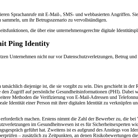
ieren Sprachanrufe mit E-Mail-, SMS- und webbasierten Angriffen. Si
u sammeln, um ihr Betrugsszenario zu vervollständigen.
tsfunktionen, die über eine unternehmensgerechte digitale Identitätspla
it Ping Identity
hützen Unternehmen nicht nur vor Datenschutzverletzungen, Betrug u
tatsächlich diejenige ist, die sie vorgibt zu sein. Dies geschieht in der
ie den Zugriff auf persönliche Gesundheitsinformationen (PHI). Dabei 
n weitere Methoden die Verifizierung von E-Mail-Adressen und Telefon
ale Identität einer Person mit ihrer digitalen Identität zu verknüpfen u
 erforderlich machen. Erstens nimmt die Zahl der Bewerber zu, die bei 
zverletzungen im Gesundheitswesen ist es für Sicherheitsexperten wichti
lungsgespräch geführt hat. Zweitens ist es aufgrund des Anstiegs von Ide
 überprüfen – zusätzlich zu Zeitpunkten, an denen Risikobewertungen di