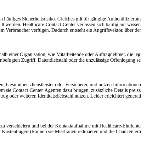
n häufiges Sicherheitsrisiko. Gleiches gilt für gängige Authentifizier
llt werden. Healthcare-Contact-Center verlassen sich häufig auf wisse
m Verbraucher verfügen. Dadurch entsteht ein Angriffsvektor, über den
alb einer Organisation, wie Mitarbeitende oder Auftragnehmer, die leg
nbefugten Zugriff, Datendiebstahl oder die unzulässige Offenlegung se
en, Gesundheitsdienstleister oder Versicherer, und nutzen Informatione
em sie Contact-Center-Agenten dazu bringen, zusätzliche Details prei
ug oder weiteren Identitätsdiebstahl nutzen. Leider erleichtert generat
t zu verschleiern und bei der Kontaktaufnahme mit Healthcare-Einrich
Kostenträgers) können sie Misstrauen reduzieren und die Chancen erhöh