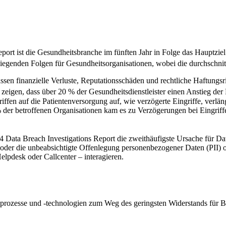
ort ist die Gesundheitsbranche im fünften Jahr in Folge das Hauptziel 
egenden Folgen für Gesundheitsorganisationen, wobei die durchschnitt
en finanzielle Verluste, Reputationsschäden und rechtliche Haftungsr
 zeigen, dass über 20 % der Gesundheitsdienstleister einen Anstieg der 
fen auf die Patientenversorgung auf, wie verzögerte Eingriffe, verlän
er betroffenen Organisationen kam es zu Verzögerungen bei Eingriffen 
4 Data Breach Investigations Report die zweithäufigste Ursache für 
oder die unbeabsichtigte Offenlegung personenbezogener Daten (PII)
lpdesk oder Callcenter – interagieren.
ungsprozesse und -technologien zum Weg des geringsten Widerstands für