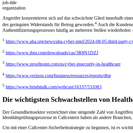
job-title
organization
Angreifer konzentrieren sich auf das schwächste Glied innerhalb eine
4
des geringsten Widerstands für Betrug geworden.
Auch die Kundener
Authentifizierungsprozesses häufig an mehreren Stellen wiederholen – 
1
https://www.aha.org/news/aha-cyber-intel/2024-08-05-third-party-c
2
https://www.ibm.com/downloads/cas/3R8N1DZJ
3
https://www.proofpoint.com/us/cyber-insecurity-in-healthcare
4
https://www.verizon.com/business/resources/reports/dbir
5
https://www.brighttalk.com/webcast/16337/531083
Die wichtigsten Schwachstellen von Healt
Der Gesundheitssektor verzeichnet eine steigende Zahl von Angriffen
Identitätsprüfungsprozesse in Callcentern haben als andere Branchen, e
Um mit einer Callcenter-Sicherheitsstrategie zu beginnen, ist es wich