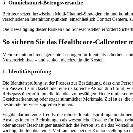
5. Omnichannel-Betrugsversuche
Betrüger setzen inzwischen Multi-Channel-Strategien ein und kombin
verschiedenen Interaktionspunkten, einschließlich Contact Centern, z
Die Bewältigung dieser Risiken und Schwachstellen erfordert Sicherhei
So sichern Sie das Healthcare-Callcenter m
Mehrere unternehmensgerechte Lösungen für Identitätssicherheit sc
Nutzererlebnisse – und senken gleichzeitig die Kosten.
1. Identitätsprüfung
Die Identitätsprüfung ist der Prozess zur Bestätigung, dass eine Person 
ein Passwort zurücksetzt oder eine risikoreiche Aktion durchführt, w
Reisepass überprüft, um die Identität zu bestätigen. Heute umfasse
Gesichtserkennung oder sogar stimmlicher Merkmale. Ziel ist es, die re
bestimmte Services zugreifen können.
Es gibt alarmierende Trends, die robuste Identitätsprüfungsfunktionen
Anstiegs interner Bedrohungen als wesentliche Ursache für Datenschut
oder anderer Beschäftigter tatsächlich die Person ist, die das Vorstel
wichtig, die Identität eines Verbrauchers bei der Kontoerstellung zu