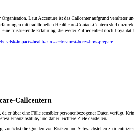
r Organisation. Laut Accenture ist das Callcenter aufgrund veralteter u
fahrungen mit traditionellen Healthcare-Contact-Centern sind unzur
eine frustrierende Erfahrung, die weder Zufriedenheit noch Loyalität f
yber-risk-impacts-health-care-sector-most-heres-how-prepare
hcare-Callcentern
, da er über eine Fülle sensibler personenbezogener Daten verfügt. Kr
twa Finanzinstitute, und daher leichtere Ziele darstellen.
tig, zunächst die Quellen von Risiken und Schwachstellen zu identifizie