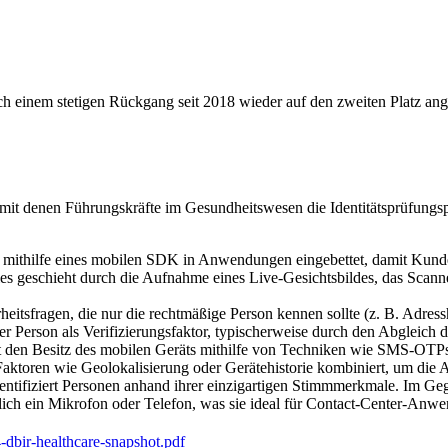
ach einem stetigen Rückgang seit 2018 wieder auf den zweiten Platz ang
g, mit denen Führungskräfte im Gesundheitswesen die Identitätsprüfung
 mithilfe eines mobilen SDK in Anwendungen eingebettet, damit Kunden
ies geschieht durch die Aufnahme eines Live-Gesichtsbildes, das Scann
heitsfragen, die nur die rechtmäßige Person kennen sollte (z. B. Adress
r Person als Verifizierungsfaktor, typischerweise durch den Abgleich 
rt den Besitz des mobilen Geräts mithilfe von Techniken wie SMS-OTP
Faktoren wie Geolokalisierung oder Gerätehistorie kombiniert, um die A
thentifiziert Personen anhand ihrer einzigartigen Stimmmerkmale. Im G
iglich ein Mikrofon oder Telefon, was sie ideal für Contact-Center-Anw
-dbir-healthcare-snapshot.pdf