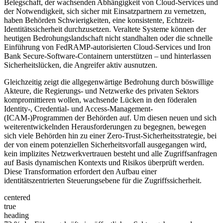
Belegschaft, der wachsenden Abhängigkeit von Cloud-Services und
der Notwendigkeit, sich sicher mit Einsatzpartnern zu vernetzen,
haben Behörden Schwierigkeiten, eine konsistente, Echtzeit-
Identitätssicherheit durchzusetzen. Veraltete Systeme können der
heutigen Bedrohungslandschaft nicht standhalten oder die schnelle
Einführung von FedRAMP-autorisierten Cloud-Services und Iron
Bank Secure-Software-Containern unterstützen – und hinterlassen
Sicherheitslücken, die Angreifer aktiv ausnutzen.
Gleichzeitig zeigt die allgegenwärtige Bedrohung durch böswillige
Akteure, die Regierungs- und Netzwerke des privaten Sektors
kompromittieren wollen, wachsende Lücken in den föderalen
Identity-, Credential- und Access-Management-
(ICAM-)Programmen der Behörden auf. Um diesen neuen und sich
weiterentwickelnden Herausforderungen zu begegnen, bewegen
sich viele Behörden hin zu einer Zero-Trust-Sicherheitsstrategie, bei
der von einem potenziellen Sicherheitsvorfall ausgegangen wird,
kein implizites Netzwerkvertrauen besteht und alle Zugriffsanfragen
auf Basis dynamischen Kontexts und Risikos überprüft werden.
Diese Transformation erfordert den Aufbau einer
identitätszentrierten Steuerungsebene für die Zugriffssicherheit.
centered
true
heading