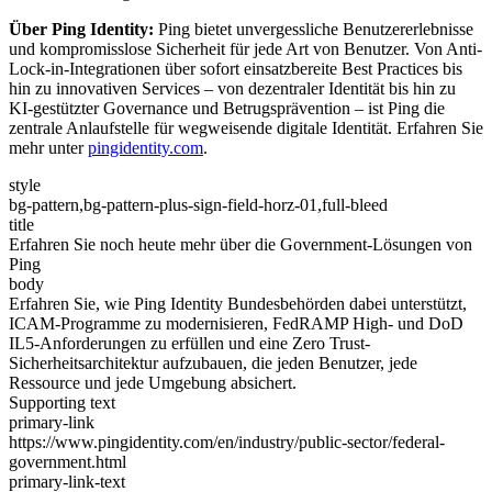
Über Ping Identity:
Ping bietet unvergessliche Benutzererlebnisse
und kompromisslose Sicherheit für jede Art von Benutzer. Von Anti-
Lock-in-Integrationen über sofort einsatzbereite Best Practices bis
hin zu innovativen Services – von dezentraler Identität bis hin zu
KI-gestützter Governance und Betrugsprävention – ist Ping die
zentrale Anlaufstelle für wegweisende digitale Identität. Erfahren Sie
mehr unter
pingidentity.com
.
style
bg-pattern,bg-pattern-plus-sign-field-horz-01,full-bleed
title
Erfahren Sie noch heute mehr über die Government-Lösungen von
Ping
body
Erfahren Sie, wie Ping Identity Bundesbehörden dabei unterstützt,
ICAM-Programme zu modernisieren, FedRAMP High- und DoD
IL5-Anforderungen zu erfüllen und eine Zero Trust-
Sicherheitsarchitektur aufzubauen, die jeden Benutzer, jede
Ressource und jede Umgebung absichert.
Supporting text
primary-link
https://www.pingidentity.com/en/industry/public-sector/federal-
government.html
primary-link-text