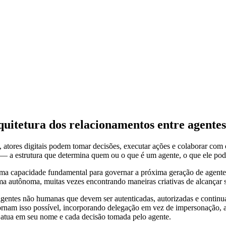
quitetura dos relacionamentos entre agentes
z, atores digitais podem tomar decisões, executar ações e colaborar c
 — a estrutura que determina quem ou o que é um agente, o que ele pod
uma capacidade fundamental para governar a próxima geração de agentes
a autônoma, muitas vezes encontrando maneiras criativas de alcançar s
ligentes não humanas que devem ser autenticadas, autorizadas e continu
tornam isso possível, incorporando delegação em vez de impersonação, ap
e atua em seu nome e cada decisão tomada pelo agente.