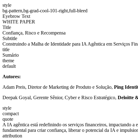
style
bg-pattern,bg-grad-cool-101-right,full-bleed
Eyebrow Text
WHITE PAPER
Title
Confiança, Risco e Recompensa
Subtitle
Construindo a Malha de Identidade para IA Agêntica em Serviços Fin
title
Sumário
theme
default
Autores:
Adam Preis, Diretor de Marketing de Produto e Solução,
Ping Identi
Deepak Goyal, Gerente Sênior, Cyber e Risco Estratégico,
Deloitte
style
compact
quote
A IA agêntica está redefinindo os serviços financeiros, impactando a 
fundamental para criar confiança, liberar o potencial da IA e impulsion
attribution