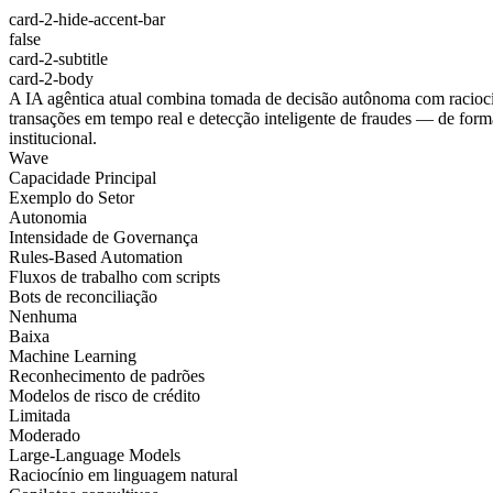
card-2-hide-accent-bar
false
card-2-subtitle
card-2-body
A IA agêntica atual combina tomada de decisão autônoma com raciocín
transações em tempo real e detecção inteligente de fraudes — de for
institucional.
Wave
Capacidade Principal
Exemplo do Setor
Autonomia
Intensidade de Governança
Rules-Based Automation
Fluxos de trabalho com scripts
Bots de reconciliação
Nenhuma
Baixa
Machine Learning
Reconhecimento de padrões
Modelos de risco de crédito
Limitada
Moderado
Large-Language Models
Raciocínio em linguagem natural