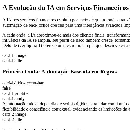
A Evolução da IA em Serviços Financeiros
A IA nos serviços financeiros evoluiu por meio de quatro ondas tra
automação de back-office cresceu para uma inteligência avançada imp
A cada onda, a IA aproximou-se mais dos clientes finais, transforman
influência da IA se amplia, seu perfil de risco também cresce, torn
Deloitte (ver figura 1) oferece uma estrutura ampla que descreve essa 
card-1-image
card-1-title
Primeira Onda: Automação Baseada em Regras
card-1-hide-accent-bar
false
card-1-subtitle
card-1-body
A automação inicial dependia de scripts rígidos para lidar com tarefas
flexibilidade e consciência contextual, evidenciando as limitações d
card-2-image
card-2-title