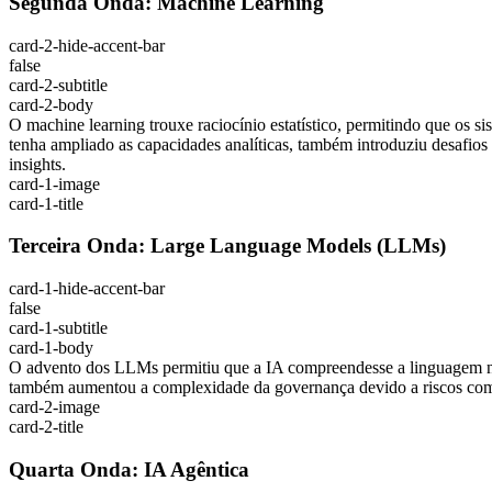
Segunda Onda: Machine Learning
card-2-hide-accent-bar
false
card-2-subtitle
card-2-body
O machine learning trouxe raciocínio estatístico, permitindo que os s
tenha ampliado as capacidades analíticas, também introduziu desafios
insights.
card-1-image
card-1-title
Terceira Onda: Large Language Models (LLMs)
card-1-hide-accent-bar
false
card-1-subtitle
card-1-body
O advento dos LLMs permitiu que a IA compreendesse a linguagem natura
também aumentou a complexidade da governança devido a riscos como 
card-2-image
card-2-title
Quarta Onda: IA Agêntica