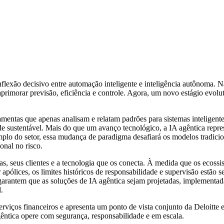
nflexão decisivo entre automação inteligente e inteligência autônoma. N
aprimorar previsão, eficiência e controle. Agora, um novo estágio evolu
ntas que apenas analisam e relatam padrões para sistemas inteligentes 
ade sustentável. Mais do que um avanço tecnológico, a IA agêntica repr
mplo do setor, essa mudança de paradigma desafiará os modelos tradici
nal no risco.
eiras, seus clientes e a tecnologia que os conecta. À medida que os eco
pólices, os limites históricos de responsabilidade e supervisão estão s
garantem que as soluções de IA agêntica sejam projetadas, implementadas
.
viços financeiros e apresenta um ponto de vista conjunto da Deloitte e
êntica opere com segurança, responsabilidade e em escala.