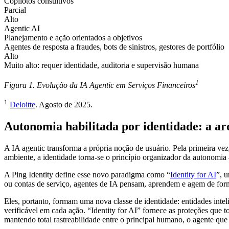
Copilotos consultivos
Parcial
Alto
Agentic AI
Planejamento e ação orientados a objetivos
Agentes de resposta a fraudes, bots de sinistros, gestores de portfólio
Alto
Muito alto: requer identidade, auditoria e supervisão humana
1
Figura 1. Evolução da IA Agentic em Serviços Financeiros
1
Deloitte
. Agosto de 2025.
Autonomia habilitada por identidade: a ar
A IA agentic transforma a própria noção de usuário. Pela primeira ve
ambiente, a identidade torna-se o princípio organizador da autonomia
A Ping Identity define esse novo paradigma como “
Identity for AI
”, 
ou contas de serviço, agentes de IA pensam, aprendem e agem de form
Eles, portanto, formam uma nova classe de identidade: entidades inte
verificável em cada ação. “Identity for AI” fornece as proteções que 
mantendo total rastreabilidade entre o principal humano, o agente qu