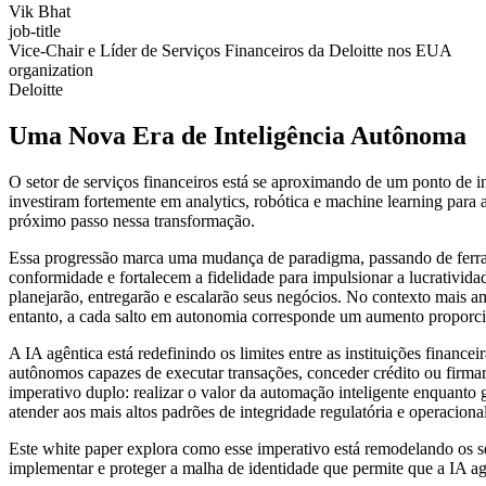
Vik Bhat
job-title
Vice-Chair e Líder de Serviços Financeiros da Deloitte nos EUA
organization
Deloitte
Uma Nova Era de Inteligência Autônoma
O setor de serviços financeiros está se aproximando de um ponto de i
investiram fortemente em analytics, robótica e machine learning para 
próximo passo nessa transformação.
Essa progressão marca uma mudança de paradigma, passando de ferrame
conformidade e fortalecem a fidelidade para impulsionar a lucrativid
planejarão, entregarão e escalarão seus negócios. No contexto mais a
entanto, a cada salto em autonomia corresponde um aumento proporcio
A IA agêntica está redefinindo os limites entre as instituições financ
autônomos capazes de executar transações, conceder crédito ou firmar a
imperativo duplo: realizar o valor da automação inteligente enquanto 
atender aos mais altos padrões de integridade regulatória e operacional
Este white paper explora como esse imperativo está remodelando os ser
implementar e proteger a malha de identidade que permite que a IA ag