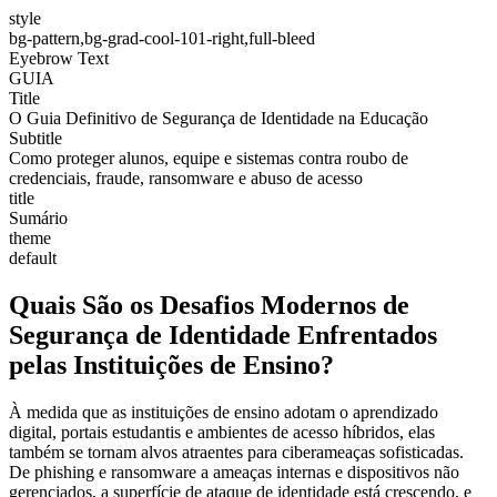
style
bg-pattern,bg-grad-cool-101-right,full-bleed
Eyebrow Text
GUIA
Title
O Guia Definitivo de Segurança de Identidade na Educação
Subtitle
Como proteger alunos, equipe e sistemas contra roubo de
credenciais, fraude, ransomware e abuso de acesso
title
Sumário
theme
default
Quais São os Desafios Modernos de
Segurança de Identidade Enfrentados
pelas Instituições de Ensino?
À medida que as instituições de ensino adotam o aprendizado
digital, portais estudantis e ambientes de acesso híbridos, elas
também se tornam alvos atraentes para ciberameaças sofisticadas.
De phishing e ransomware a ameaças internas e dispositivos não
gerenciados, a superfície de ataque de identidade está crescendo, e