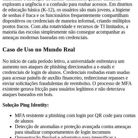
exploram a urgência e a confusão para roubar acessos. Em distritos
de educação básica (K-12), os usuários são mais jovens, a higiene
de senhas é fraca e os funcionários frequentemente compartilham
dispositivos ou credenciais de maneira informal, criando múltiplos
pontos fracos. Com alta rotatividade e recursos de TI limitados, a
maioria das escolas simplesmente não consegue acompanhar as
ameaças modernas baseadas em credenciais.
Caso de Uso no Mundo Real
No início de cada período letivo, a universidade enfrentava um
aumento nos ataques de phishing direcionados a e-mails e
credenciais de login de alunos. Credenciais roubadas eram usadas
para acessar painéis de auxílio financeiro, redirecionar repasses e
enviar solicitações fraudulentas de reembolso. O processo de MFA
existente gerava fricção para usuários legítimos e não detectava
ataques baseados em bots.
Solução Ping Identity:
MFA resistente a phishing com login por QR code para contas
de alunos
Detecção de anomalias e proteção avançada contra ameaças
para sinalizar comportamentos de login incomuns
Orquestração flexível e adaptativa para intensificar a