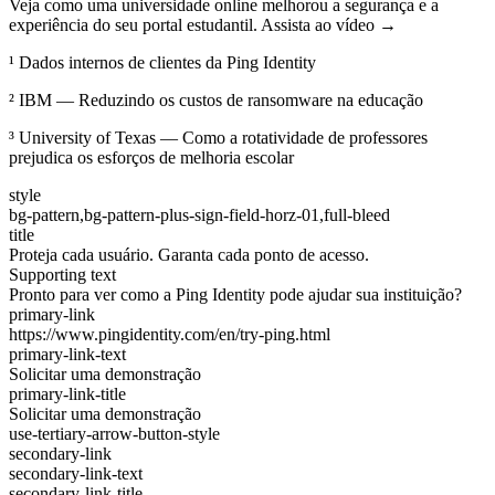
Veja como uma universidade online melhorou a segurança e a
experiência do seu portal estudantil. Assista ao vídeo →
¹ Dados internos de clientes da Ping Identity
² IBM — Reduzindo os custos de ransomware na educação
³ University of Texas — Como a rotatividade de professores
prejudica os esforços de melhoria escolar
style
bg-pattern,bg-pattern-plus-sign-field-horz-01,full-bleed
title
Proteja cada usuário. Garanta cada ponto de acesso.
Supporting text
Pronto para ver como a Ping Identity pode ajudar sua instituição?
primary-link
https://www.pingidentity.com/en/try-ping.html
primary-link-text
Solicitar uma demonstração
primary-link-title
Solicitar uma demonstração
use-tertiary-arrow-button-style
secondary-link
secondary-link-text
secondary-link-title