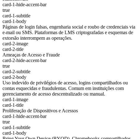
card-1-hide-accent-bar
true
card-1-subtitle
card-1-body
Páginas de login falsas, engenharia social e roubo de credenciais via
e-mail ou SMS. Plataformas de LMS criptografadas e esquemas de
extorsão interrompem as operações.
card-2-image
card-2-title
Ameaças de Acesso e Fraude
card-2-hide-accent-bar
true
card-2-subtitle
card-2-body
Uso indevido de privilégios de acesso, logins compartilhados ou
contas esquecidas e fraudulentas. Comum em instituições com
gerenciamento de acesso descentralizado ou manual.
card-1-image
card-1-title
Proliferação de Dispositivos e Acessos
card-1-hide-accent-bar
true
card-1-subtitle
card-1-body
Bring Your Own Device (BYOD), Chromebooks compartilhados,