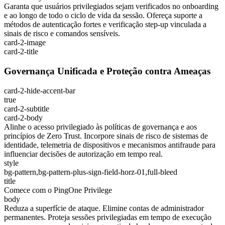
Garanta que usuários privilegiados sejam verificados no onboarding
e ao longo de todo o ciclo de vida da sessão. Ofereça suporte a
métodos de autenticação fortes e verificação step-up vinculada a
sinais de risco e comandos sensíveis.
card-2-image
card-2-title
Governança Unificada e Proteção contra Ameaças
card-2-hide-accent-bar
true
card-2-subtitle
card-2-body
Alinhe o acesso privilegiado às políticas de governança e aos
princípios de Zero Trust. Incorpore sinais de risco de sistemas de
identidade, telemetria de dispositivos e mecanismos antifraude para
influenciar decisões de autorização em tempo real.
style
bg-pattern,bg-pattern-plus-sign-field-horz-01,full-bleed
title
Comece com o PingOne Privilege
body
Reduza a superfície de ataque. Elimine contas de administrador
permanentes. Proteja sessões privilegiadas em tempo de execução