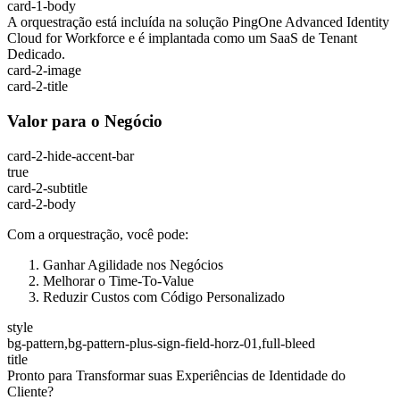
card-1-body
A orquestração está incluída na solução PingOne Advanced Identity
Cloud for Workforce e é implantada como um SaaS de Tenant
Dedicado.
card-2-image
card-2-title
Valor para o Negócio
card-2-hide-accent-bar
true
card-2-subtitle
card-2-body
Com a orquestração, você pode:
Ganhar Agilidade nos Negócios
Melhorar o Time-To-Value
Reduzir Custos com Código Personalizado
style
bg-pattern,bg-pattern-plus-sign-field-horz-01,full-bleed
title
Pronto para Transformar suas Experiências de Identidade do
Cliente?