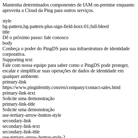
Mantenha determinados componentes de IAM on-premise enquanto
aproveita a Cloud da Ping para outros serviços.
style
bg-pattern,bg-pattern-plus-sign-field-horz-01,full-bleed
title
Dê o próximo passo: fale conosco
body
Conheça o poder do PingDS para sua infraestrutura de identidade
corporativa.
Supporting text
Fale com nossa equipe para saber como o PingDS pode proteger,
escalar e simplificar suas operações de dados de identidade em
qualquer ambiente.
primary-link
https://www.pingidentity.com/en/company/contact-sales.html
primary-link-text
Solicite uma demonstração
primary-link-title
Solicite uma demonstração
use-tertiary-arrow-button-style
secondary-link
secondary-link-text
secondary-link-title
use-tertiary-arrow-button-style-2