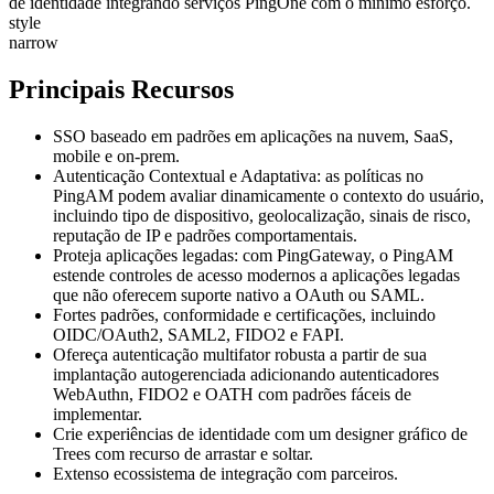
de identidade integrando serviços PingOne com o mínimo esforço.
style
narrow
Principais Recursos
SSO baseado em padrões em aplicações na nuvem, SaaS,
mobile e on-prem.
Autenticação Contextual e Adaptativa: as políticas no
PingAM podem avaliar dinamicamente o contexto do usuário,
incluindo tipo de dispositivo, geolocalização, sinais de risco,
reputação de IP e padrões comportamentais.
Proteja aplicações legadas: com PingGateway, o PingAM
estende controles de acesso modernos a aplicações legadas
que não oferecem suporte nativo a OAuth ou SAML.
Fortes padrões, conformidade e certificações, incluindo
OIDC/OAuth2, SAML2, FIDO2 e FAPI.
Ofereça autenticação multifator robusta a partir de sua
implantação autogerenciada adicionando autenticadores
WebAuthn, FIDO2 e OATH com padrões fáceis de
implementar.
Crie experiências de identidade com um designer gráfico de
Trees com recurso de arrastar e soltar.
Extenso ecossistema de integração com parceiros.