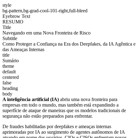
style
bg-pattern,bg-grad-cool-101-right,full-bleed
Eyebrow Text
RESUMO
Title
Navegando em uma Nova Fronteira de Risco
Subtitle
Como Proteger a Confiança na Era dos Deepfakes, da IA Agêntica e
das Ameaças Internas
title
Sumário
theme
default
centered
false
heading
body
A inteligência artificial (IA)
abriu uma nova fronteira para
empresas em todo o mundo, mas também está expandindo a
superfície de ataque de maneiras que os modelos tradicionais de
segurança não estão preparados para enfrentar.
De fraudes habilitadas por deepfakes e ameaças internas
aprimoradas por IA ao surgimento de agentes autônomos de IA
atuando em nome dos usuários, CIOs e CISOs enfrentam novos