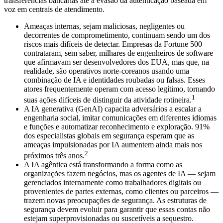
transferências bancárias até a evasão da autenticação baseada em
voz em centrais de atendimento.
Ameaças internas, sejam maliciosas, negligentes ou
decorrentes de comprometimento, continuam sendo um dos
riscos mais difíceis de detectar. Empresas da Fortune 500
contrataram, sem saber, milhares de engenheiros de software
que afirmavam ser desenvolvedores dos EUA, mas que, na
realidade, são operativos norte-coreanos usando uma
combinação de IA e identidades roubadas ou falsas. Esses
atores frequentemente operam com acesso legítimo, tornando
1
suas ações difíceis de distinguir da atividade rotineira.
A IA generativa (GenAI) capacita adversários a escalar a
engenharia social, imitar comunicações em diferentes idiomas
e funções e automatizar reconhecimento e exploração. 91%
dos especialistas globais em segurança esperam que as
ameaças impulsionadas por IA aumentem ainda mais nos
2
próximos três anos.
A IA agêntica está transformando a forma como as
organizações fazem negócios, mas os agentes de IA — sejam
gerenciados internamente como trabalhadores digitais ou
provenientes de partes externas, como clientes ou parceiros —
trazem novas preocupações de segurança. As estruturas de
segurança devem evoluir para garantir que essas contas não
estejam superprovisionadas ou suscetíveis a sequestro.