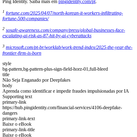
Ping Identity. Saiba mais em
pingidentity.com/pt
.
1
fortune.com/2025/04/07/north-korean-it-workers-infiltrating-
fortune-500-companies/
2
sosafe-awareness.com/company/press/global-businesses-face-
escalating-ai-risk-as-87-hit-by-ai-cyberattacks
3
microsoft.com/pt-br/worklab/work-trend-index/2025-the-year-the-
frontier-firm-is-born
style
bg-pattern,bg-pattern-plus-sign-field-horz-01,full-bleed
title
Não Seja Enganado por Deepfakes
body
Aprenda como identificar e impedir fraudes impulsionadas por IA
Supporting text
primary-link
https://hub.pingidentity.com/financial-services/4106-deepfake-
dangers
primary-link-text
Baixe o eBook
primary-link-title
Baixe o eBook