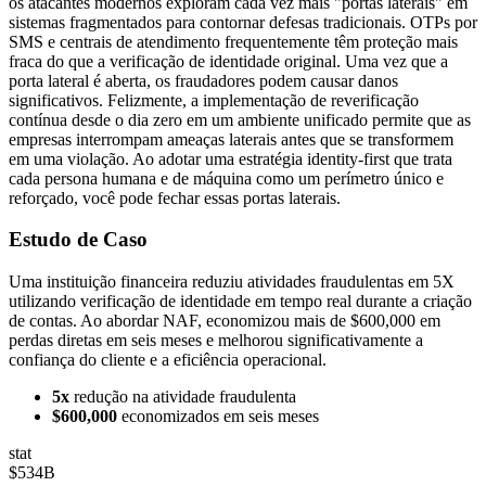
os atacantes modernos exploram cada vez mais "portas laterais" em
sistemas fragmentados para contornar defesas tradicionais. OTPs por
SMS e centrais de atendimento frequentemente têm proteção mais
fraca do que a verificação de identidade original. Uma vez que a
porta lateral é aberta, os fraudadores podem causar danos
significativos. Felizmente, a implementação de reverificação
contínua desde o dia zero em um ambiente unificado permite que as
empresas interrompam ameaças laterais antes que se transformem
em uma violação. Ao adotar uma estratégia identity-first que trata
cada persona humana e de máquina como um perímetro único e
reforçado, você pode fechar essas portas laterais.
Estudo de Caso
Uma instituição financeira reduziu atividades fraudulentas em 5X
utilizando verificação de identidade em tempo real durante a criação
de contas. Ao abordar NAF, economizou mais de $600,000 em
perdas diretas em seis meses e melhorou significativamente a
confiança do cliente e a eficiência operacional.
5x
redução na atividade fraudulenta
$600,000
economizados em seis meses
stat
$534B