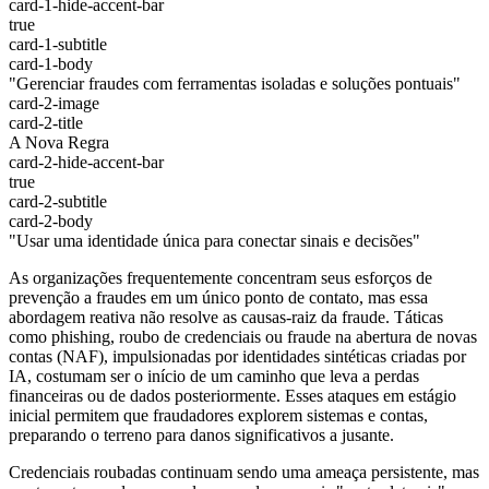
card-1-hide-accent-bar
true
card-1-subtitle
card-1-body
"Gerenciar fraudes com ferramentas isoladas e soluções pontuais"
card-2-image
card-2-title
A Nova Regra
card-2-hide-accent-bar
true
card-2-subtitle
card-2-body
"Usar uma identidade única para conectar sinais e decisões"
As organizações frequentemente concentram seus esforços de
prevenção a fraudes em um único ponto de contato, mas essa
abordagem reativa não resolve as causas-raiz da fraude. Táticas
como phishing, roubo de credenciais ou fraude na abertura de novas
contas (NAF), impulsionadas por identidades sintéticas criadas por
IA, costumam ser o início de um caminho que leva a perdas
financeiras ou de dados posteriormente. Esses ataques em estágio
inicial permitem que fraudadores explorem sistemas e contas,
preparando o terreno para danos significativos a jusante.
Credenciais roubadas continuam sendo uma ameaça persistente, mas