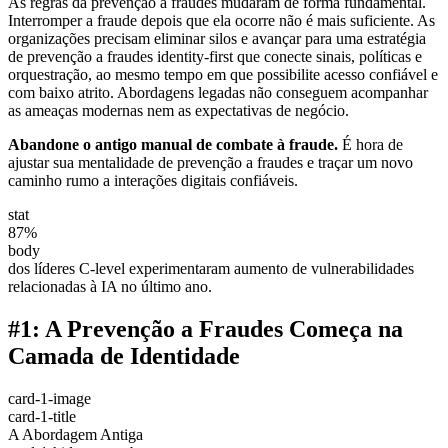
As regras da prevenção a fraudes mudaram de forma fundamental.
Interromper a fraude depois que ela ocorre não é mais suficiente. As
organizações precisam eliminar silos e avançar para uma estratégia
de prevenção a fraudes identity-first que conecte sinais, políticas e
orquestração, ao mesmo tempo em que possibilite acesso confiável e
com baixo atrito. Abordagens legadas não conseguem acompanhar
as ameaças modernas nem as expectativas de negócio.
Abandone o antigo manual de combate à fraude.
É hora de
ajustar sua mentalidade de prevenção a fraudes e traçar um novo
caminho rumo a interações digitais confiáveis.
stat
87%
body
dos líderes C-level experimentaram aumento de vulnerabilidades
relacionadas à IA no último ano.
#1: A Prevenção a Fraudes Começa na
Camada de Identidade
card-1-image
card-1-title
A Abordagem Antiga