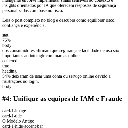
inteligente envolve implementar sinais sensíveis ao contexto e
insights orientados por IA que oferecem respostas de segurança
personalizadas com base no risco.
Leia o post completo no blog e descubra como equilibrar risco,
confiança e experiência.
stat
75%+
body
dos consumidores afirmam que segurança e facilidade de uso são
importantes ao interagir com marcas online.
centered
true
heading
54% deixaram de usar uma conta ou serviço online devido a
frustrações no login.
body
#4: Unifique as equipes de IAM e Fraude
card-1-image
card-1-title
O Modelo Antigo
card-1-hide-accent-bar