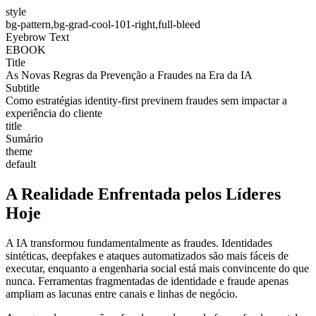
style
bg-pattern,bg-grad-cool-101-right,full-bleed
Eyebrow Text
EBOOK
Title
As Novas Regras da Prevenção a Fraudes na Era da IA
Subtitle
Como estratégias identity-first previnem fraudes sem impactar a
experiência do cliente
title
Sumário
theme
default
A Realidade Enfrentada pelos Líderes
Hoje
A IA transformou fundamentalmente as fraudes. Identidades
sintéticas, deepfakes e ataques automatizados são mais fáceis de
executar, enquanto a engenharia social está mais convincente do que
nunca. Ferramentas fragmentadas de identidade e fraude apenas
ampliam as lacunas entre canais e linhas de negócio.