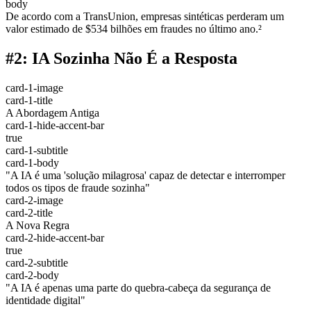
body
De acordo com a TransUnion, empresas sintéticas perderam um
valor estimado de $534 bilhões em fraudes no último ano.²
#2: IA Sozinha Não É a Resposta
card-1-image
card-1-title
A Abordagem Antiga
card-1-hide-accent-bar
true
card-1-subtitle
card-1-body
"A IA é uma 'solução milagrosa' capaz de detectar e interromper
todos os tipos de fraude sozinha"
card-2-image
card-2-title
A Nova Regra
card-2-hide-accent-bar
true
card-2-subtitle
card-2-body
"A IA é apenas uma parte do quebra-cabeça da segurança de
identidade digital"