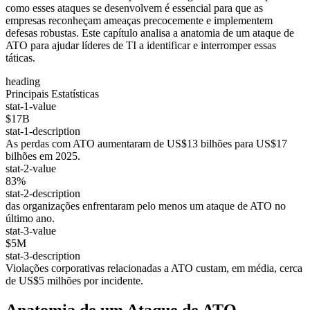
como esses ataques se desenvolvem é essencial para que as
empresas reconheçam ameaças precocemente e implementem
defesas robustas. Este capítulo analisa a anatomia de um ataque de
ATO para ajudar líderes de TI a identificar e interromper essas
táticas.
heading
Principais Estatísticas
stat-1-value
$17B
stat-1-description
As perdas com ATO aumentaram de US$13 bilhões para US$17
bilhões em 2025.
stat-2-value
83%
stat-2-description
das organizações enfrentaram pelo menos um ataque de ATO no
último ano.
stat-3-value
$5M
stat-3-description
Violações corporativas relacionadas a ATO custam, em média, cerca
de US$5 milhões por incidente.
Anatomia de um Ataque de ATO