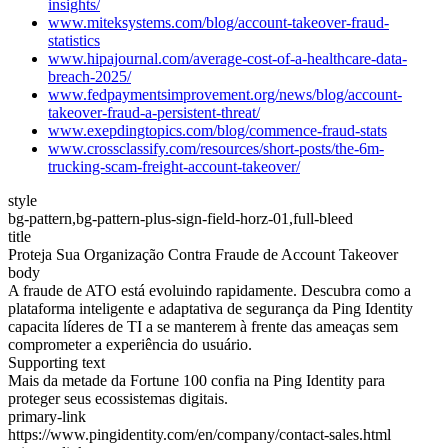
insights/
www.miteksystems.com/blog/account-takeover-fraud-
statistics
www.hipajournal.com/average-cost-of-a-healthcare-data-
breach-2025/
www.fedpaymentsimprovement.org/news/blog/account-
takeover-fraud-a-persistent-threat/
www.exepdingtopics.com/blog/commence-fraud-stats
www.crossclassify.com/resources/short-posts/the-6m-
trucking-scam-freight-account-takeover/
style
bg-pattern,bg-pattern-plus-sign-field-horz-01,full-bleed
title
Proteja Sua Organização Contra Fraude de Account Takeover
body
A fraude de ATO está evoluindo rapidamente. Descubra como a
plataforma inteligente e adaptativa de segurança da Ping Identity
capacita líderes de TI a se manterem à frente das ameaças sem
comprometer a experiência do usuário.
Supporting text
Mais da metade da Fortune 100 confia na Ping Identity para
proteger seus ecossistemas digitais.
primary-link
https://www.pingidentity.com/en/company/contact-sales.html