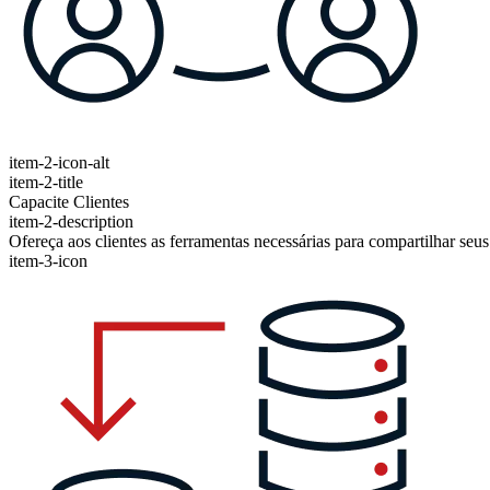
item-2-icon-alt
item-2-title
Capacite Clientes
item-2-description
Ofereça aos clientes as ferramentas necessárias para compartilhar seu
item-3-icon