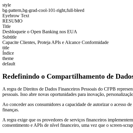
style
bg-pattern,bg-grad-cool-101-right,full-bleed
Eyebrow Text
RESUMO
Title
Desbloqueie o Open Banking nos EUA
Subtitle
Capacite Clientes, Proteja APIs e Alcance Conformidade
title
Índice
theme
default
Redefinindo o Compartilhamento de Dado
A regra de Direitos de Dados Financeiros Pessoais do CFPB represent
pessoais. Isso abre novas oportunidades para inovação, personalizaçã
Ao conceder aos consumidores a capacidade de autorizar o acesso de te
finanças.
A regra exige que os provedores de serviços financeiros implementem 
consentimento e APIs de nível financeiro, uma vez que o screen-scrapi