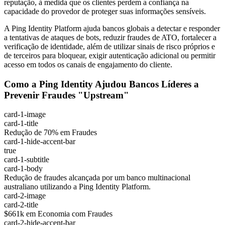
reputação, à medida que os clientes perdem a confiança na
capacidade do provedor de proteger suas informações sensíveis.
A Ping Identity Platform ajuda bancos globais a detectar e responder
a tentativas de ataques de bots, reduzir fraudes de ATO, fortalecer a
verificação de identidade, além de utilizar sinais de risco próprios e
de terceiros para bloquear, exigir autenticação adicional ou permitir
acesso em todos os canais de engajamento do cliente.
Como a Ping Identity Ajudou Bancos Líderes a
Prevenir Fraudes "Upstream"
card-1-image
card-1-title
Redução de 70% em Fraudes
card-1-hide-accent-bar
true
card-1-subtitle
card-1-body
Redução de fraudes alcançada por um banco multinacional
australiano utilizando a Ping Identity Platform.
card-2-image
card-2-title
$661k em Economia com Fraudes
card-2-hide-accent-bar