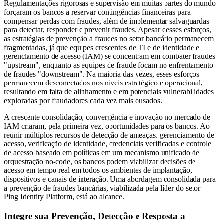
Regulamentações rigorosas e supervisão em muitas partes do mundo
forçaram os bancos a reservar contingências financeiras para
compensar perdas com fraudes, além de implementar salvaguardas
para detectar, responder e prevenir fraudes. Apesar desses esforços,
as estratégias de prevenção a fraudes no setor bancário permanecem
fragmentadas, já que equipes crescentes de TI e de identidade e
gerenciamento de acesso (IAM) se concentram em combater fraudes
"upstream", enquanto as equipes de fraude focam no enfrentamento
de fraudes "downstream". Na maioria das vezes, esses esforços
permanecem desconectados nos níveis estratégico e operacional,
resultando em falta de alinhamento e em potenciais vulnerabilidades
exploradas por fraudadores cada vez mais ousados.
A crescente consolidação, convergência e inovação no mercado de
IAM criaram, pela primeira vez, oportunidades para os bancos. Ao
reunir múltiplos recursos de detecção de ameaças, gerenciamento de
acesso, verificação de identidade, credenciais verificadas e controle
de acesso baseado em políticas em um mecanismo unificado de
orquestração no-code, os bancos podem viabilizar decisões de
acesso em tempo real em todos os ambientes de implantação,
dispositivos e canais de interação. Uma abordagem consolidada para
a prevenção de fraudes bancárias, viabilizada pela líder do setor
Ping Identity Platform, está ao alcance.
Integre sua Prevenção, Detecção e Resposta a