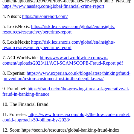
content/uploads/2020/09/iProov-deepfakes-FS-report.pdf 3. Nasdaq:
https://www.nasdaq.com/global-financial-crime-report
4. Nilson:
https://nilsonreport.com/
5. LexisNexis:
https://risk.lexisnexis.com/global/en/insights-
resources/research/cybercrime-report
6. LexisNexis:
https://risk.lexisnexis.com/global/en/insights-
resources/research/cybercrime-report
7. ACI Worldwide:
https://www.aciworldwide.com/wp-
content/uploads/2023/11/ACI-SCAMSCOPE-Fraud-Report.pdf
8. Experian:
https://www.experian.co.uk/blogs/latest-thinking/fraud-
prevention/restore-customer-trust-in-the-deepfake-era/
9. Fraud.net:
https://fraud.net/n/the-growing-threat-of-generative-ai-
fraud-in-banking-finance
10. The Financial Brand
11. Forrester:
https://www.forrester.com/blogs/the-low-code-market-
could-approach-50-billion-by-2028/
12. Seon: https://seon.io/resources/global-banking-fraud-index