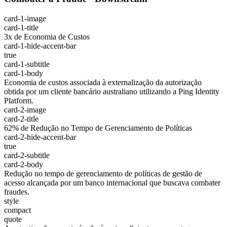
card-1-image
card-1-title
3x de Economia de Custos
card-1-hide-accent-bar
true
card-1-subtitle
card-1-body
Economia de custos associada à externalização da autorização
obtida por um cliente bancário australiano utilizando a Ping Identity
Platform.
card-2-image
card-2-title
62% de Redução no Tempo de Gerenciamento de Políticas
card-2-hide-accent-bar
true
card-2-subtitle
card-2-body
Redução no tempo de gerenciamento de políticas de gestão de
acesso alcançada por um banco internacional que buscava combater
fraudes.
style
compact
quote