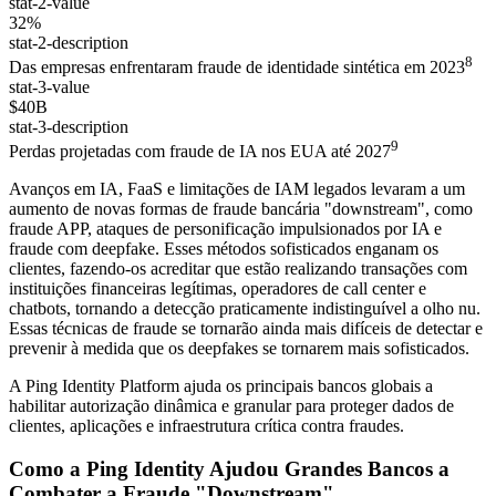
stat-2-value
32%
stat-2-description
8
Das empresas enfrentaram fraude de identidade sintética em 2023
stat-3-value
$40B
stat-3-description
9
Perdas projetadas com fraude de IA nos EUA até 2027
Avanços em IA, FaaS e limitações de IAM legados levaram a um
aumento de novas formas de fraude bancária "downstream", como
fraude APP, ataques de personificação impulsionados por IA e
fraude com deepfake. Esses métodos sofisticados enganam os
clientes, fazendo-os acreditar que estão realizando transações com
instituições financeiras legítimas, operadores de call center e
chatbots, tornando a detecção praticamente indistinguível a olho nu.
Essas técnicas de fraude se tornarão ainda mais difíceis de detectar e
prevenir à medida que os deepfakes se tornarem mais sofisticados.
A Ping Identity Platform ajuda os principais bancos globais a
habilitar autorização dinâmica e granular para proteger dados de
clientes, aplicações e infraestrutura crítica contra fraudes.
Como a Ping Identity Ajudou Grandes Bancos a
Combater a Fraude "Downstream"