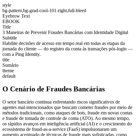
style
bg-pattern,bg-grad-cool-101-right,full-bleed
Eyebrow Text
EBOOK
Title
3 Maneiras de Prevenir Fraudes Bancárias com Identidade Digital
Subtitle
Habilite decisões de acesso em tempo real em todas as etapas da
jornada do cliente — do registro da conta às transações pós-login —
com a Ping Identity.
title
Sumário
theme
default
O Cenário de Fraudes Bancárias
O setor bancário continua enfrentando riscos significativos de
agentes mal-intencionados que buscam cometer fraudes por meio de
métodos tradicionais, como ataques de bots, fraude em novas contas
e fraude de tomada de controle de conta (ATO). Ao mesmo tempo,
os rápidos avanços em inteligência artificial (AI) e o crescimento do
ecossistema de fraud-as-a-service (FaaS) impulsionaram um
aumento acentuado de técnicas de fraude mais sofisticadas, como