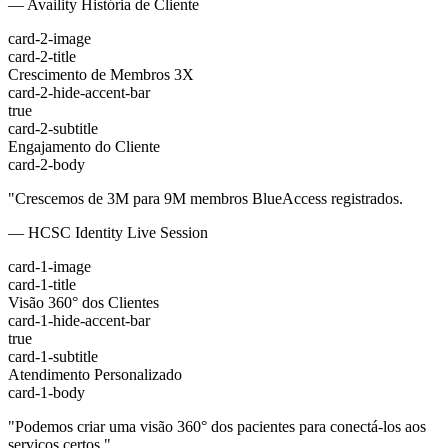
— Availity História de Cliente
card-2-image
card-2-title
Crescimento de Membros 3X
card-2-hide-accent-bar
true
card-2-subtitle
Engajamento do Cliente
card-2-body
"Crescemos de 3M para 9M membros BlueAccess registrados.
— HCSC Identity Live Session
card-1-image
card-1-title
Visão 360° dos Clientes
card-1-hide-accent-bar
true
card-1-subtitle
Atendimento Personalizado
card-1-body
"Podemos criar uma visão 360° dos pacientes para conectá-los aos
serviços certos."