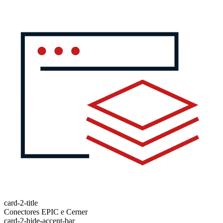
card-2-title
Conectores EPIC e Cerner
card-2-hide-accent-bar