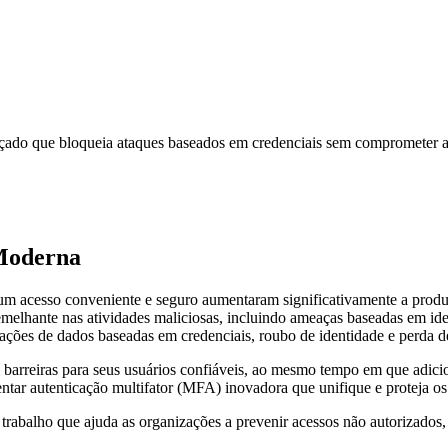
ado que bloqueia ataques baseados em credenciais sem comprometer a 
 Moderna
 um acesso conveniente e seguro aumentaram significativamente a produt
elhante nas atividades maliciosas, incluindo ameaças baseadas em id
ações de dados baseadas em credenciais, roubo de identidade e perda de
barreiras para seus usuários confiáveis, ao mesmo tempo em que adicion
ar autenticação multifator (MFA) inovadora que unifique e proteja os r
trabalho que ajuda as organizações a prevenir acessos não autorizados,