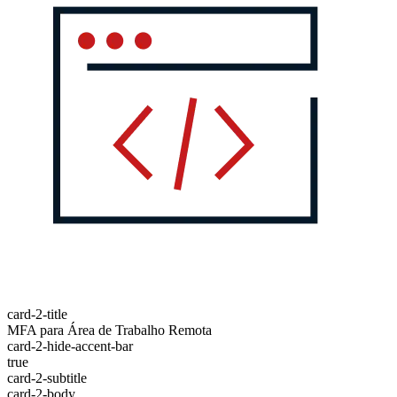
card-2-title
MFA para Área de Trabalho Remota
card-2-hide-accent-bar
true
card-2-subtitle
card-2-body