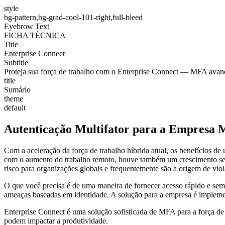
style
bg-pattern,bg-grad-cool-101-right,full-bleed
Eyebrow Text
FICHA TÉCNICA
Title
Enterprise Connect
Subtitle
Proteja sua força de trabalho com o Enterprise Connect — MFA avanç
title
Sumário
theme
default
Autenticação Multifator para a Empresa
Com a aceleração da força de trabalho híbrida atual, os benefícios de
com o aumento do trabalho remoto, houve também um crescimento sem
risco para organizações globais e frequentemente são a origem de viol
O que você precisa é de uma maneira de fornecer acesso rápido e sem 
ameaças baseadas em identidade. A solução para a empresa é implement
Enterprise Connect é uma solução sofisticada de MFA para a força de 
podem impactar a produtividade.