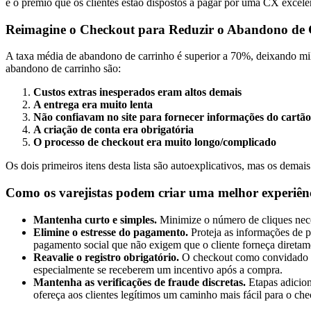
é o prêmio que os clientes estão dispostos a pagar por uma CX excele
Reimagine o Checkout para Reduzir o Abandono de 
A taxa média de abandono de carrinho é superior a 70%, deixando milh
abandono de carrinho são:
Custos extras inesperados eram altos demais
A entrega era muito lenta
Não confiavam no site para fornecer informações do cartão
A criação de conta era obrigatória
O processo de checkout era muito longo/complicado
Os dois primeiros itens desta lista são autoexplicativos, mas os dema
Como os varejistas podem criar uma melhor experiên
Mantenha curto e simples.
Minimize o número de cliques neces
Elimine o estresse do pagamento.
Proteja as informações de p
pagamento social que não exigem que o cliente forneça diretam
Reavalie o registro obrigatório.
O checkout como convidado pod
especialmente se receberem um incentivo após a compra.
Mantenha as verificações de fraude discretas.
Etapas adicion
ofereça aos clientes legítimos um caminho mais fácil para o che