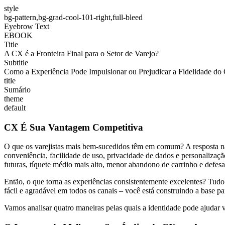
style
bg-pattern,bg-grad-cool-101-right,full-bleed
Eyebrow Text
EBOOK
Title
A CX é a Fronteira Final para o Setor de Varejo?
Subtitle
Como a Experiência Pode Impulsionar ou Prejudicar a Fidelidade do C
title
Sumário
theme
default
CX É Sua Vantagem Competitiva
O que os varejistas mais bem-sucedidos têm em comum? A resposta não s
conveniência, facilidade de uso, privacidade de dados e personalizaç
futuras, tíquete médio mais alto, menor abandono de carrinho e defes
Então, o que torna as experiências consistentemente excelentes? Tud
fácil e agradável em todos os canais – você está construindo a base p
Vamos analisar quatro maneiras pelas quais a identidade pode ajudar v