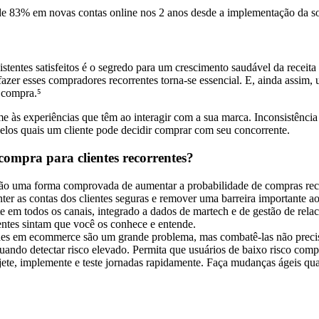
de 83% em novas contas online nos 2 anos desde a implementação da solu
existentes satisfeitos é o segredo para um crescimento saudável da rec
sfazer esses compradores recorrentes torna-se essencial. E, ainda ass
 compra.⁵
e às experiências que têm ao interagir com a sua marca. Inconsistência 
elos quais um cliente pode decidir comprar com seu concorrente.
compra para clientes recorrentes?
o uma forma comprovada de aumentar a probabilidade de compras recorr
ter as contas dos clientes seguras e remover uma barreira importante a
te em todos os canais, integrado a dados de martech e de gestão de rel
entes sintam que você os conhece e entende.
s em ecommerce são um grande problema, mas combatê-las não precisa 
quando detectar risco elevado. Permita que usuários de baixo risco com
ete, implemente e teste jornadas rapidamente. Faça mudanças ágeis qu