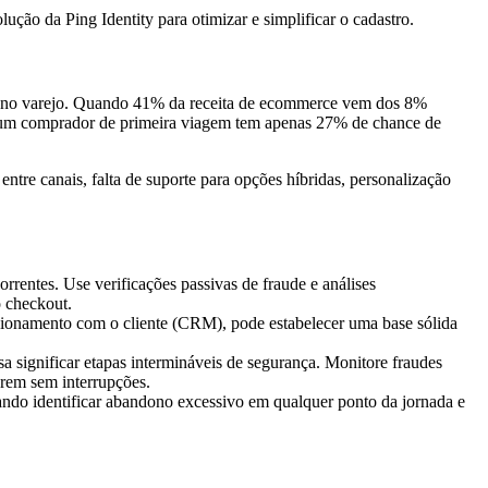
ção da Ping Identity para otimizar e simplificar o cadastro.
eita no varejo. Quando 41% da receita de ecommerce vem dos 8%
im, um comprador de primeira viagem tem apenas 27% de chance de
entre canais, falta de suporte para opções híbridas, personalização
entes. Use verificações passivas de fraude e análises
o checkout.
acionamento com o cliente (CRM), pode estabelecer uma base sólida
significar etapas intermináveis de segurança. Monitore fraudes
prem sem interrupções.
ando identificar abandono excessivo em qualquer ponto da jornada e