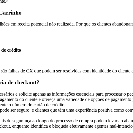
nte.³
Carrinho
ões em receita potencial não realizada. Por que os clientes abandonam
 de crédito
is são falhas de CX que podem ser resolvidas com identidade do cliente
cia de checkout?
sários e solicite apenas as informações essenciais para processar o pe
agamento do cliente e ofereça uma variedade de opções de pagamento pa
ente o número do cartão de crédito.
e ser seguro, e clientes que têm uma experiência positiva como convid
ais de segurança ao longo do processo de compra podem levar ao aband
ckout, enquanto identifica e bloqueia efetivamente agentes mal-intenci