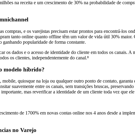
ilhões na receita e um crescimento de 30% na probabilidade de comp
Omnichannel
as compras, e os varejistas precisam estar prontos para encontrá-los o
am tanto online quanto offline têm um valor de vida útil 30% maior. O
tão ganhando popularidade de forma constante.
icar os dados e o acesso de identidade do cliente em todos os canais. 
odos os clientes, independentemente do canal.⁸
o modelo híbrido?
 mobile, quiosque na loja ou qualquer outro ponto de contato, garanta 
nsitar suavemente entre os canais, sem transições bruscas, preservando 
importante, mas reverificar a identidade de um cliente toda vez que ele
rescimento de 1700% em novas contas online nos 4 anos desde a impleme
ncias no Varejo