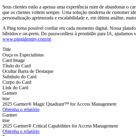
Seus clientes estão a apenas uma experiência ruim de abandonar o carr
que os clientes voltem sempre. Uma solução moderna de customer ident
personalização aprimorada e escalabilidade e, em última análise, maior
A Ping torna possível confiar em cada momento digital. Nossa platafo
híbridos e on-prem. Do passwordless à prontidão para IA, ajudamos vo
www.pingidentity.com/pt
Title
Ouça os Especialistas
Card Image
Título do Card
Ocultar Barra de Destaque
Subtítulo do Card
Corpo do Card
Link do Card
Gartner
true
2025 Gartner® Magic Quadrant™ for Access Management
Obtenha o relatório
Gartner
true
2025 Gartner® Critical Capabilities for Access Management
Obtenha o relatório