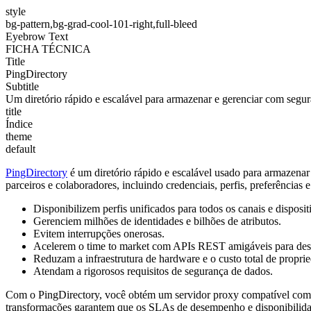
style
bg-pattern,bg-grad-cool-101-right,full-bleed
Eyebrow Text
FICHA TÉCNICA
Title
PingDirectory
Subtitle
Um diretório rápido e escalável para armazenar e gerenciar com segur
title
Índice
theme
default
PingDirectory
é um diretório rápido e escalável usado para armazenar
parceiros e colaboradores, incluindo credenciais, perfis, preferências
Disponibilizem perfis unificados para todos os canais e disposit
Gerenciem milhões de identidades e bilhões de atributos.
Evitem interrupções onerosas.
Acelerem o time to market com APIs REST amigáveis para des
Reduzam a infraestrutura de hardware e o custo total de propri
Atendam a rigorosos requisitos de segurança de dados.
Com o PingDirectory, você obtém um servidor proxy compatível com LD
transformações garantem que os SLAs de desempenho e disponibilida