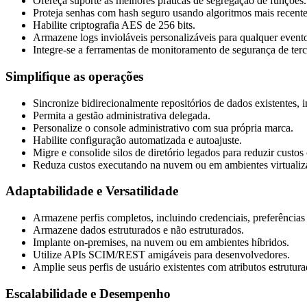
Ofereça suporte às melhores práticas de segregação de funções.
Proteja senhas com hash seguro usando algoritmos mais rece
Habilite criptografia AES de 256 bits.
Armazene logs invioláveis personalizáveis para qualquer evento
Integre-se a ferramentas de monitoramento de segurança de terc
Simplifique as operações
Sincronize bidirecionalmente repositórios de dados existent
Permita a gestão administrativa delegada.
Personalize o console administrativo com sua própria marca.
Habilite configuração automatizada e autoajuste.
Migre e consolide silos de diretório legados para reduzir custos
Reduza custos executando na nuvem ou em ambientes virtualiz
Adaptabilidade e Versatilidade
Armazene perfis completos, incluindo credenciais, preferências 
Armazene dados estruturados e não estruturados.
Implante on-premises, na nuvem ou em ambientes híbridos.
Utilize APIs SCIM/REST amigáveis para desenvolvedores.
Amplie seus perfis de usuário existentes com atributos estrutura
Escalabilidade e Desempenho