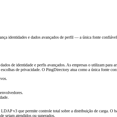
ança identidades e dados avançados de perfil — a única fonte confiável
 dados de identidade e perfis avançados. As empresas o utilizam para a
 e escolhas de privacidade. O PingDirectory atua como a única fonte con
ivos.
envolvedores.
edade.
AP v3 que permite controle total sobre a distribuição de carga. O bal
de sejam atendidos ou superados.