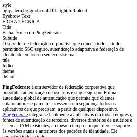
style
bg-pattern,bg-grad-cool-101-right,full-bleed
Eyebrow Text
FICHA TÉCNICA
Title
Ficha técnica do PingFederate
Subtitle
O servidor de federação corporativa que conecta todos a tudo —
permitindo SSO seguro, autenticação adaptativa e federação de
identidade em todo o seu ecossistema.
title
Índice
theme
default
PingFederate
é um servidor de federação corporativa que
possibilita autenticação de usuários e single sign-on. É uma
autoridade global de autenticação que permite que clientes,
colaboradores e parceiros acessem com segurança todos os
aplicativos de que precisam, a partir de qualquer dispositivo.
PingFederate
integra-se facilmente a aplicativos em toda a empresa,
fontes de autenticação de terceiros, diversos diretórios de usuários e
sistemas IAM existentes, ao mesmo tempo em que oferece suporte
às versões atuais e anteriores dos padrões de identidade. Ele
conectará todos a tudo.