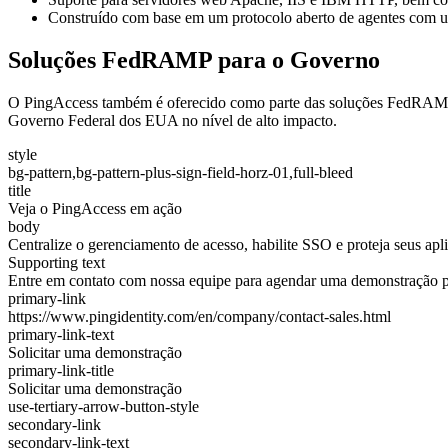
Construído com base em um protocolo aberto de agentes com um
Soluções FedRAMP para o Governo
O PingAccess também é oferecido como parte das soluções FedRAMP
Governo Federal dos EUA no nível de alto impacto.
style
bg-pattern,bg-pattern-plus-sign-field-horz-01,full-bleed
title
Veja o PingAccess em ação
body
Centralize o gerenciamento de acesso, habilite SSO e proteja seus apl
Supporting text
Entre em contato com nossa equipe para agendar uma demonstração p
primary-link
https://www.pingidentity.com/en/company/contact-sales.html
primary-link-text
Solicitar uma demonstração
primary-link-title
Solicitar uma demonstração
use-tertiary-arrow-button-style
secondary-link
secondary-link-text