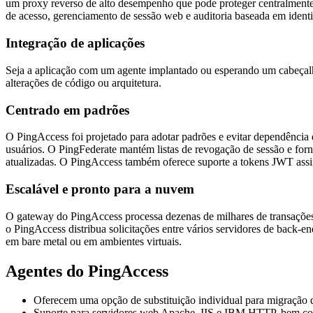
um proxy reverso de alto desempenho que pode proteger centralmente 
de acesso, gerenciamento de sessão web e auditoria baseada em identi
Integração de aplicações
Seja a aplicação com um agente implantado ou esperando um cabeçalh
alterações de código ou arquitetura.
Centrado em padrões
O PingAccess foi projetado para adotar padrões e evitar dependênci
usuários. O PingFederate mantém listas de revogação de sessão e for
atualizadas. O PingAccess também oferece suporte a tokens JWT assin
Escalável e pronto para a nuvem
O gateway do PingAccess processa dezenas de milhares de transações 
o PingAccess distribua solicitações entre vários servidores de back-
em bare metal ou em ambientes virtuais.
Agentes do PingAccess
Oferecem uma opção de substituição individual para migração 
Suporte para servidores web Apache, IIS e IBM HTTP, bem com