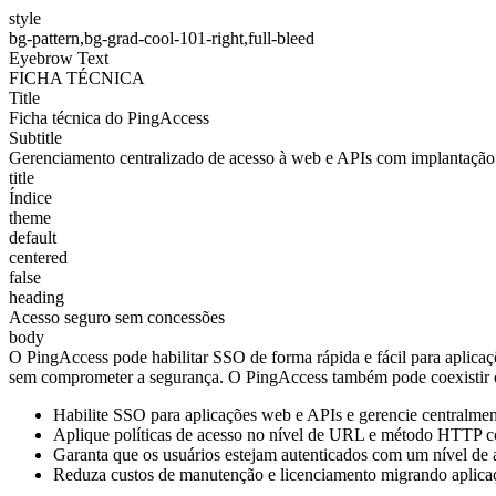
style
bg-pattern,bg-grad-cool-101-right,full-bleed
Eyebrow Text
FICHA TÉCNICA
Title
Ficha técnica do PingAccess
Subtitle
Gerenciamento centralizado de acesso à web e APIs com implantação fl
title
Índice
theme
default
centered
false
heading
Acesso seguro sem concessões
body
O PingAccess pode habilitar SSO de forma rápida e fácil para aplicaç
sem comprometer a segurança. O PingAccess também pode coexistir 
Habilite SSO para aplicações web e APIs e gerencie centralment
Aplique políticas de acesso no nível de URL e método HTTP c
Garanta que os usuários estejam autenticados com um nível de 
Reduza custos de manutenção e licenciamento migrando aplic