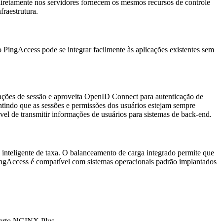
diretamente nos servidores fornecem os mesmos recursos de controle
raestrutura.
ingAccess pode se integrar facilmente às aplicações existentes sem
ações de sessão e aproveita OpenID Connect para autenticação de
ntindo que as sessões e permissões dos usuários estejam sempre
l de transmitir informações de usuários para sistemas de back-end.
inteligente de taxa. O balanceamento de carga integrado permite que
 PingAccess é compatível com sistemas operacionais padrão implantados
aberto NGINX Plus