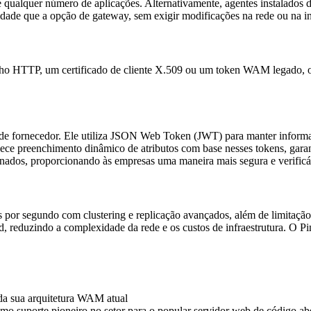
qualquer número de aplicações. Alternativamente, agentes instalados 
dade que a opção de gateway, sem exigir modificações na rede ou na inf
o HTTP, um certificado de cliente X.509 ou um token WAM legado, o P
a de fornecedor. Ele utiliza JSON Web Token (JWT) para manter inform
nece preenchimento dinâmico de atributos com base nesses tokens, gara
ados, proporcionando às empresas uma maneira mais segura e verificáve
por segundo com clustering e replicação avançados, além de limitação 
end, reduzindo a complexidade da rede e os custos de infraestrutura. O
da sua arquitetura WAM atual
o suporte pioneiro no setor para o popular servidor web de código 