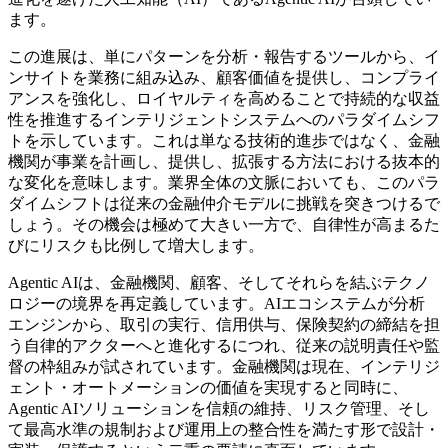
ます。
この進展は、単にパターンを分析・報告するツールから、イ
ンサイトを業務に組み込み、顧客価値を提供し、コンプライ
アンスを強化し、ロイヤルティを高めることで持続的な収益
性を推進するインテリジェントシステムへのパラダイムシフ
トを示しています。これは単なる技術的進歩ではなく、金融
機関が事業を計画し、提供し、拡張する方法における抜本的
な変化を意味します。業界全体の文脈においても、このパラ
ダイムシフトは従来の金融仲介モデルに挑戦を突きつけるで
しょう。その機会は極めて大きい一方で、自律性が高まるた
びにリスクも比例して増大します。
Agentic AIは、金融機関、顧客、そしてそれらを結ぶテクノ
ロジーの境界を再定義しています。AIエコシステムが分析
エンジンから、取引の実行、信用供与、保険契約の締結を担
う自律的アクターへと進化するにつれ、従来の説明責任や監
督の枠組みが試されています。金融機関は現在、インテリジ
ェント・オートメーションの価値を実現すると同時に、
Agentic AIソリューションを信頼の維持、リスク管理、そし
て最高水準の規制および運用上の整合性を満たす形で設計・