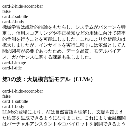
card-2-hide-accent-bar
false
card-2-subtitle
card-2-body
機械学習は統計的推論をもたらし、システムがパターンを特
定し、信用スコアリングや不正検知などの用途に向けて確率
的予測を行うことを可能にしました。これにより分析能力は
拡大しましたが、インサイトを実行に移すには依然として人
間の関与が必要であったため、データ品質、モデルバイア
ス、ガバナンスに関する課題も生じました。
card-1-image
card-1-title
第3の波：大規模言語モデル（LLMs）
card-1-hide-accent-bar
false
card-1-subtitle
card-1-body
LLMsの登場により、AIは自然言語を理解し、文脈を踏まえ
た応答を生成できるようになりました。これにより金融機関
はバーチャルアシスタントやコパイロットを展開できるよう