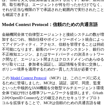
局、取引相手は、エージェントが何を行ったかだけでなく、
それが正当な権限の下で承認された範囲内で実行されたこと
も確認できます。
Model Context Protocol：信頼のための共通言語
金融機関全体で自律型エージェントと接続システムの数が増
加するにつれ、独自仕様やポイントツーポイント統合によっ
てアイデンティティ、アクセス、信頼を管理することは持続
不可能になります。顧客のパーソナルアシスタント、銀行の
不正検知エンジン、またはサードパーティの決済ネットワー
ク間など、エージェント間またはクロスドメインのあらゆる
やり取りには、参加者を認証し、認証情報を安全に交換し、
ポリシー境界を適用するための一貫した方法が必要です。
この
Model Context Protocol
（MCP）は、このニーズに応え
るために登場しました。MCPは、認証、認可、同意、監査
といった中核的なIAM機能を分散型マルチエージェント環境
全体で結び付ける標準フレームワークを提供します。OAuth
2.0やOpenID Connectなどの確立されたセキュリティプロト
コルを拡張することで、MCPは信頼のための共通言語を確