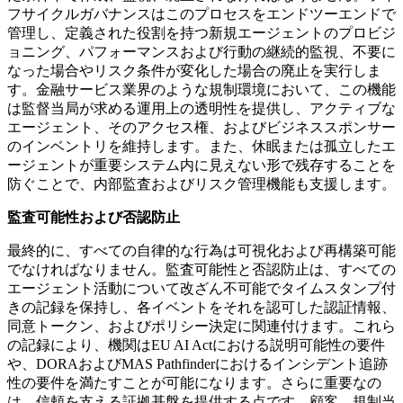
フサイクルガバナンスはこのプロセスをエンドツーエンドで
管理し、定義された役割を持つ新規エージェントのプロビジ
ョニング、パフォーマンスおよび行動の継続的監視、不要に
なった場合やリスク条件が変化した場合の廃止を実行しま
す。金融サービス業界のような規制環境において、この機能
は監督当局が求める運用上の透明性を提供し、アクティブな
エージェント、そのアクセス権、およびビジネススポンサー
のインベントリを維持します。また、休眠または孤立したエ
ージェントが重要システム内に見えない形で残存することを
防ぐことで、内部監査およびリスク管理機能も支援します。
監査可能性および否認防止
最終的に、すべての自律的な行為は可視化および再構築可能
でなければなりません。監査可能性と否認防止は、すべての
エージェント活動について改ざん不可能でタイムスタンプ付
きの記録を保持し、各イベントをそれを認可した認証情報、
同意トークン、およびポリシー決定に関連付けます。これら
の記録により、機関はEU AI Actにおける説明可能性の要件
や、DORAおよびMAS Pathfinderにおけるインシデント追跡
性の要件を満たすことが可能になります。さらに重要なの
は、信頼を支える証拠基盤を提供する点です。顧客、規制当