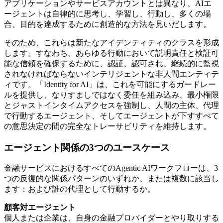
アプリケーションやサービスアカウントとは異なり、AIエ
ージェントは自律的に思考し、学習し、行動し、多くの場
合、目的を達成するために創造的な方法を見いだします。
そのため、これらは新たなアイデンティティのクラスを形成
します。すなわち、あらゆる行動において説明責任と検証可
能な信頼を確保するために、認証、認可され、継続的に監視
されなければならないインテリジェントな非人間エンティテ
ィです。「Identity for AI」は、これを可能にするガードレー
ルを提供し、なりすましではなく委任を組み込み、最小権限
とジャストインタイムアクセスを強制し、人間の主体、代理
で行動するエージェント、そしてエージェントが下すすべて
の意思決定の間の完全なトレーサビリティを維持します。
エージェント関係の3つのユースケース
金融サービスにおけるすべてのAgentic AIワークフローは、3
つの反復的な関係パターンのいずれか、または複数に該当し
ます：および誰の代理として行動するか。
顧客対エージェント
個人または企業は、自身の金融プロバイダーとやり取りする