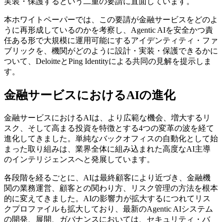
実装・保護するという二重の要請に直面しています。
本ホワイトペーパーでは、この要請が金融サービスをどのよ
うに再形成しているのかを考察し、Agentic AIを安全かつ責
任ある形で大規模に運用可能にするアイデンティティ・ファ
ブリックを、機関がどのように設計・実装・保護できるかに
ついて、DeloitteとPing Identityによる共同の見解を提示しま
す。
金融サービスにおけるAIの進化
金融サービスにおけるAIは、より広範な機会、増大するリ
スク、そして高まる投資を特徴とする4つの変革の波を経て
進化してきました。単純なバックオフィスの自動化として始
まった取り組みは、業界全体に組み込まれた高度なAI主導
のインテリジェンスへと発展しています。
各段階を経るごとに、AIは最終顧客により近づき、金融機
関の業務運営、顧客との関わり方、リスク管理の方法を根本
的に変えてきました。AIの影響力が拡大するにつれてリス
クプロファイルも拡大しており、最新のAgentic AIシステム
の開発、展開、ガバナンスにおいては、セキュリティ・バ