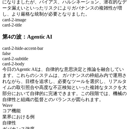
になりましたが、バイアス、ハルシネーション、潜在的なデ
ータ漏えいといったリスクによりガバナンスの複雑性が増
し、より厳格な統制が必要となりました。
card-2-image
card-2-title
第4の波：Agentic AI
card-2-hide-accent-bar
false
card-2-subtitle
card-2-body
今日のAgentic AIは、自律的な意思決定と推論を融合してい
ます。これらのシステムは、ガバナンスの枠組み内で運用さ
れながら、目標を追求し、必要なツールを選択し、リアルタ
イムの取引照合や高度な不正検知といった複雑なタスクを大
部分において自律的に完遂できます。この段階では、機械の
自律性と組織の監督とのバランスが図られます。
Wave
コア機能
業界における例
自律性
ガバナンス強度