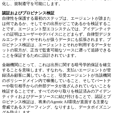
化し、規制遵守を可能にします。
認証およびプロビナンス検証
自律性を保護する最初のステップは、エージェントが誰また
は何であるか、そしてその出所がどこであるかを検証するこ
とです。エージェント型エコシステムでは、アイデンティテ
ィの証明はユーザーやデバイスにとどまらず、自律型デジタ
ルエンティティやそれらが扱うデータにも拡張されます。プ
ロビナンス検証は、エージェントとそれが利用するデータセ
ットの双方が、正当で監査可能なソースに遡って追跡できる
ことを保証するために設計されています。
金融機関にとって、これは出所に関する暗号学的保証を確立
することを意味します。すなわち、支払いエージェントが登
録済み顧客に属していること、引受エージェントが当該機関
のポリシードメイン内で稼働していること、そしてパートナ
ーや取引相手からの外部データが改ざんされていないことを
検証することです。すべてのやり取りを検証済みのアイデン
ティティおよびデータソースに結び付けることで、認証とプ
ロビナンス検証は、将来のAgentic AI環境が直面する主要な
脅威であるスプーフィング、なりすまし、データポイズニン
グを防止します。