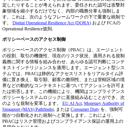
定したりすることが考えられます。委任された認可は攻撃対
象領域を縮小するだけでなく、内部の職務分掌も強制しま
す。これは、次のようなフレームワークの下で重要な統制で
す。
Digital Operational Resilience Act (DORA)
および FCAの
Operational Resilience規則.
ポリシーベースのアクセス制御
ポリシーベースのアクセス制御（PBAC）は、エージェント
の役割、取引の機微性、現在のリスク状況、適用される規制
義務に関する情報を組み合わせ、あらゆる認可判断にコンテ
キストインテリジェンスを適用します。エージェント型シス
テムでは、PBACは静的なアクセスリストをリアルタイム評
価に置き換え、取引額、顧客の脆弱性、または管轄区域の境
界などの動的なコンテキストに基づいてアクションを許可ま
たは拒否します。この機能により、機関はコンプライアンス
ポリシーをシステムロジックに直接組み込むことができ、次
のような規制を変革します。
EU AI Act
,
Monetary Authority of
Singapore (MAS) Pathfinder
, または
Consumer Duty
を、強制可
能かつ自動化された統制へと変換します。これにより、
PBACはリスク管理およびコンプライアンス保証の運用上の