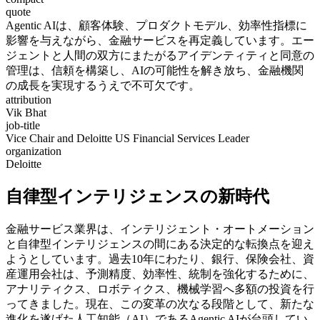
quote
Agentic AIは、顧客体験、プロダクトモデル、効率性指標に
影響を与えながら、金融サービスを再定義しています。エー
ジェントと人間の双方にまたがるアイデンティティと同意の
管理は、信頼を構築し、AIの可能性を解き放ち、金融機関
の成長を実現するうえで不可欠です。
attribution
Vik Bhat
job-title
Vice Chair and Deloitte US Financial Services Leader
organization
Deloitte
自律型インテリジェンスの新時代
金融サービス業界は、インテリジェント・オートメーション
と自律型インテリジェンスの間にある決定的な転換点を迎え
ようとしています。過去10年にわたり、銀行、保険会社、資
産運用会社は、予測精度、効率性、統制を強化するために、
アナリティクス、ロボティクス、機械学習へ多額の投資を行
ってきました。現在、この変革の次なる段階として、新たな
進化を遂げた人工知能（AI）であるAgentic AIが台頭してい