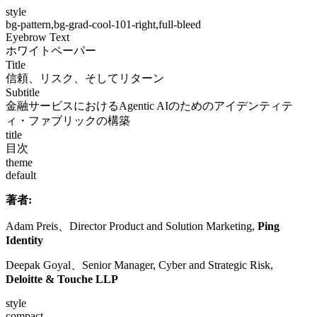
style
bg-pattern,bg-grad-cool-101-right,full-bleed
Eyebrow Text
ホワイトペーパー
Title
信頼、リスク、そしてリターン
Subtitle
金融サービスにおけるAgentic AIのためのアイデンティテ
ィ・ファブリックの構築
title
目次
theme
default
著者:
Adam Preis、Director Product and Solution Marketing,
Ping
Identity
Deepak Goyal、Senior Manager, Cyber and Strategic Risk,
Deloitte & Touche LLP
style
compact