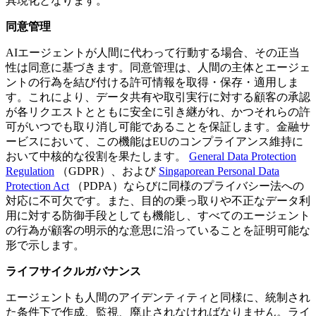
具現化となります。
同意管理
AIエージェントが人間に代わって行動する場合、その正当
性は同意に基づきます。同意管理は、人間の主体とエージェ
ントの行為を結び付ける許可情報を取得・保存・適用しま
す。これにより、データ共有や取引実行に対する顧客の承認
が各リクエストとともに安全に引き継がれ、かつそれらの許
可がいつでも取り消し可能であることを保証します。金融サ
ービスにおいて、この機能はEUのコンプライアンス維持に
おいて中核的な役割を果たします。
General Data Protection
Regulation
（GDPR）、および
Singaporean Personal Data
Protection Act
（PDPA）ならびに同様のプライバシー法への
対応に不可欠です。また、目的の乗っ取りや不正なデータ利
用に対する防御手段としても機能し、すべてのエージェント
の行為が顧客の明示的な意思に沿っていることを証明可能な
形で示します。
ライフサイクルガバナンス
エージェントも人間のアイデンティティと同様に、統制され
た条件下で作成、監視、廃止されなければなりません。ライ