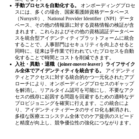
手動プロセスを自動化する。
オンボーディングプロセ
スには、多くの場合、国家看護師資格データベース
（Nursys®）、National Provider Identifier（NPI）データ
ベース、その他の情報源に対する資格情報の検証が含
まれます。これらおよびその他の資格認証データベー
スを統合型アイデンティティプラットフォームに統合
することで、人事部門はセキュリティを向上させると
同時に、従来は手作業で行われていたプロセスを自動
化することで時間とコストを削減できます。
入社・異動・退職（joiner-mover-leaver）ライフサイク
ル全体でアイデンティティを統合する。
アイデンティ
ティとアクセスに対する統合的かつ一元化されたアプ
ローチにより、オンボーディングプロセスのギャップ
を解消し、リアルタイム認可を可能にし、不要なアク
セスの残存に起因する問題を回避するための適時なデ
プロビジョニングを確実に行えます。この統合によ
り、アイデンティティデータのサイロ化も解消され、
多様な医療エコシステム全体でのケア提供のスピード
と精度が向上し、競争優位性の強化につながります。