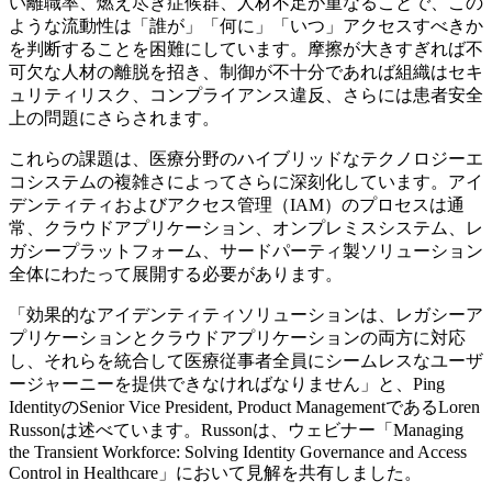
い離職率、燃え尽き症候群、人材不足が重なることで、この
ような流動性は「誰が」「何に」「いつ」アクセスすべきか
を判断することを困難にしています。摩擦が大きすぎれば不
可欠な人材の離脱を招き、制御が不十分であれば組織はセキ
ュリティリスク、コンプライアンス違反、さらには患者安全
上の問題にさらされます。
これらの課題は、医療分野のハイブリッドなテクノロジーエ
コシステムの複雑さによってさらに深刻化しています。アイ
デンティティおよびアクセス管理（IAM）のプロセスは通
常、クラウドアプリケーション、オンプレミスシステム、レ
ガシープラットフォーム、サードパーティ製ソリューション
全体にわたって展開する必要があります。
「効果的なアイデンティティソリューションは、レガシーア
プリケーションとクラウドアプリケーションの両方に対応
し、それらを統合して医療従事者全員にシームレスなユーザ
ージャーニーを提供できなければなりません」と、Ping
IdentityのSenior Vice President, Product ManagementであるLoren
Russonは述べています。Russonは、ウェビナー「Managing
the Transient Workforce: Solving Identity Governance and Access
Control in Healthcare」において見解を共有しました。