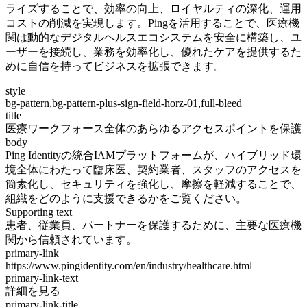
ライズすることで、効率の向上、ロイヤルティの深化、運用
コストの削減を実現します。Pingを活用することで、医療機
関は動的なデジタルヘルスエコシステムを安全に構築し、ユ
ーザーを接続し、業務を効率化し、優れたケアを提供するた
めに自信を持ってビジネスを拡張できます。
style
bg-pattern,bg-pattern-plus-sign-field-horz-01,full-bleed
title
医療ワークフォース全体のあらゆるアクセスポイントを保護
body
Ping Identityの統合IAMプラットフォームが、ハイブリッド環
境全体にわたって臨床医、契約業者、スタッフのアクセスを
簡素化し、セキュリティを強化し、摩擦を軽減することで、
組織をどのように支援できるかをご覧ください。
Supporting text
患者、従業員、パートナーを保護するために、主要な医療機
関から信頼されています。
primary-link
https://www.pingidentity.com/en/industry/healthcare.html
primary-link-text
詳細を見る
primary-link-title