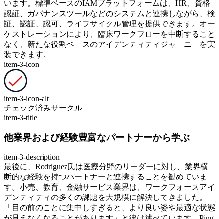
います。標準ベースのIAMプラットフォームは、HR、資格
認証、ガバナンスツールなどのシステムと連携しながら、検
証、認証、認可、ライフサイクル管理を提供できます。オー
ケストレーションにより、臨床ワークフローを中断すること
なく、新たな役割ベースのアイデンティティジャーニーを実
装できます。
item-3-icon
item-3-icon-alt
チェック済みサークル
item-3-title
他業界および経験豊富なパートナーから学ぶ
item-3-description
最後に、Rodriguez氏は医療分野のリーダーに対し、業界横
断的な経験を持つパートナーと連携することを勧めていま
す。小売、教育、金融サービス業界は、ワークフォースアイ
デンティティの多くの課題を大規模に解決してきました。
「目の前のことに集中しすぎると、より良い姿や最適な状態
が見えなくなることがあります」と彼は述べています。Ping