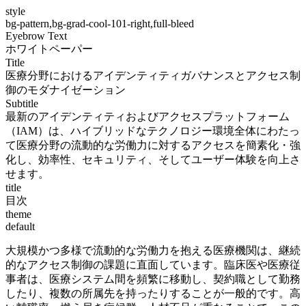
style
bg-pattern,bg-grad-cool-101-right,full-bleed
Eyebrow Text
ホワイトペーパー
Title
医療分野におけるアイデンティティガバナンスとアクセス制
御のモダナイゼーション
Subtitle
最新のアイデンティティおよびアクセスプラットフォーム
（IAM）は、ハイブリッドなテクノロジー環境全体にわたっ
て医療分野の流動的な労働力に対するアクセスを簡素化・強
化し、効率性、セキュリティ、そしてユーザー体験を向上さ
せます。
title
目次
theme
default
大規模かつ多様で流動的な労働力を抱える医療機関は、継続
的なアクセス制御の課題に直面しています。臨床医や医療従
事者は、医療システム間を頻繁に移動し、契約職として勤務
したり、複数の所属先を持ったりすることが一般的です。高