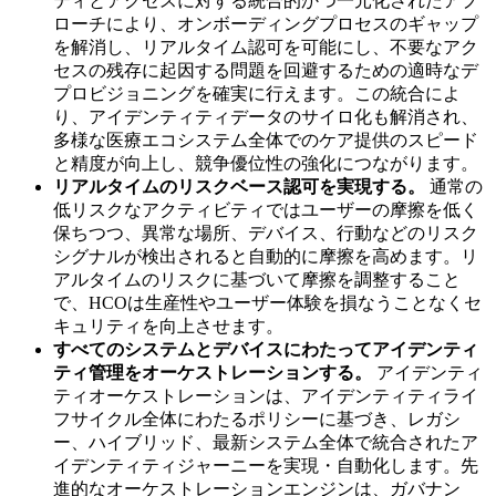
ティとアクセスに対する統合的かつ一元化されたアプ
ローチにより、オンボーディングプロセスのギャップ
を解消し、リアルタイム認可を可能にし、不要なアク
セスの残存に起因する問題を回避するための適時なデ
プロビジョニングを確実に行えます。この統合によ
り、アイデンティティデータのサイロ化も解消され、
多様な医療エコシステム全体でのケア提供のスピード
と精度が向上し、競争優位性の強化につながります。
リアルタイムのリスクベース認可を実現する。
通常の
低リスクなアクティビティではユーザーの摩擦を低く
保ちつつ、異常な場所、デバイス、行動などのリスク
シグナルが検出されると自動的に摩擦を高めます。リ
アルタイムのリスクに基づいて摩擦を調整すること
で、HCOは生産性やユーザー体験を損なうことなくセ
キュリティを向上させます。
すべてのシステムとデバイスにわたってアイデンティ
ティ管理をオーケストレーションする。
アイデンティ
ティオーケストレーションは、アイデンティティライ
フサイクル全体にわたるポリシーに基づき、レガシ
ー、ハイブリッド、最新システム全体で統合されたア
イデンティティジャーニーを実現・自動化します。先
進的なオーケストレーションエンジンは、ガバナン