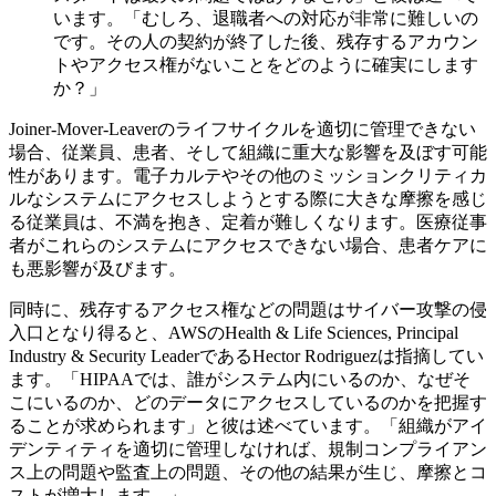
います。「むしろ、退職者への対応が非常に難しいの
です。その人の契約が終了した後、残存するアカウン
トやアクセス権がないことをどのように確実にします
か？」
Joiner-Mover-Leaverのライフサイクルを適切に管理できない
場合、従業員、患者、そして組織に重大な影響を及ぼす可能
性があります。電子カルテやその他のミッションクリティカ
ルなシステムにアクセスしようとする際に大きな摩擦を感じ
る従業員は、不満を抱き、定着が難しくなります。医療従事
者がこれらのシステムにアクセスできない場合、患者ケアに
も悪影響が及びます。
同時に、残存するアクセス権などの問題はサイバー攻撃の侵
入口となり得ると、AWSのHealth & Life Sciences, Principal
Industry & Security LeaderであるHector Rodriguezは指摘してい
ます。「HIPAAでは、誰がシステム内にいるのか、なぜそ
こにいるのか、どのデータにアクセスしているのかを把握す
ることが求められます」と彼は述べています。「組織がアイ
デンティティを適切に管理しなければ、規制コンプライアン
ス上の問題や監査上の問題、その他の結果が生じ、摩擦とコ
ストが増大します。」