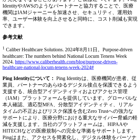
IdentityやAWSのようなパートナーと協力することで、医療
機関はIAMジャーニーを加速させ、セキュリティ、運用効
率、ユーザー体験を向上させると同時に、コスト削減も実現
できます。
参考文献
1
Caliber Healthcare Solutions. 2024年8月11日。Purpose-driven
healthcare: The numbers behind National Locum Tenens Week
2024.
https://www.caliberhealth.com/blog/purpose-driven-
healthcare-national-locum-tenens-week-2024#
Ping Identityについて：
Ping Identityは、医療機関が患者、従
業員、パートナーのあらゆるデジタル接点を保護できるよう
支援する、統合型アイデンティティおよびアクセス管理
（IAM）プラットフォームを提供しています。グローバルな
本人確認、適応型MFA、分散型アイデンティティ、リアル
タイムの不正およびリスク保護を含むZero Trustへの強力な
サポートにより、医療分野における重大なサイバー脅威の軽
減を支援します。当社のプラットフォームは、HIPAAや
HITECHなどの医療規制への完全な準拠をサポートします。
Pingはまた、アクセスを簡素化し、デジタル体験をパーソナ