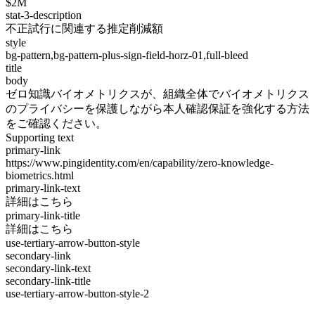
$2M
stat-3-description
不正試行に関連する推定削減額
style
bg-pattern,bg-pattern-plus-sign-field-horz-01,full-bleed
title
body
ゼロ知識バイオメトリクスが、組織全体でバイオメトリクス
のプライバシーを保護しながら本人確認保証を強化する方法
をご確認ください。
Supporting text
primary-link
https://www.pingidentity.com/en/capability/zero-knowledge-
biometrics.html
primary-link-text
詳細はこちら
primary-link-title
詳細はこちら
use-tertiary-arrow-button-style
secondary-link
secondary-link-text
secondary-link-title
use-tertiary-arrow-button-style-2