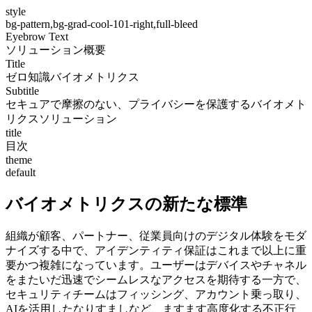
style
bg-pattern,bg-grad-cool-101-right,full-bleed
Eyebrow Text
ソリューション概要
Title
ゼロ知識バイオメトリクス
Subtitle
セキュアで摩擦のない、プライバシーを保護するバイオメト
リクスソリューション
title
目次
theme
default
バイオメトリクスの新たな標準
組織が顧客、パートナー、従業員向けのデジタル体験をモダ
ナイズする中で、アイデンティティ保証はこれまで以上に重
要かつ複雑になっています。ユーザーはデバイスやチャネル
をまたいだ迅速でシームレスなアクセスを期待する一方で、
セキュリティチームはフィッシング、アカウント乗っ取り、
AIを活用したなりすましなど、ますます高度化する不正行