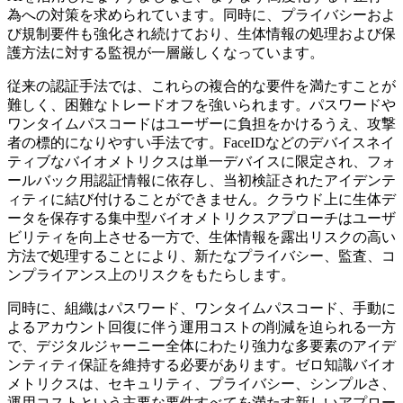
為への対策を求められています。同時に、プライバシーおよ
び規制要件も強化され続けており、生体情報の処理および保
護方法に対する監視が一層厳しくなっています。
従来の認証手法では、これらの複合的な要件を満たすことが
難しく、困難なトレードオフを強いられます。パスワードや
ワンタイムパスコードはユーザーに負担をかけるうえ、攻撃
者の標的になりやすい手法です。FaceIDなどのデバイスネイ
ティブなバイオメトリクスは単一デバイスに限定され、フォ
ールバック用認証情報に依存し、当初検証されたアイデンテ
ィティに結び付けることができません。クラウド上に生体デ
ータを保存する集中型バイオメトリクスアプローチはユーザ
ビリティを向上させる一方で、生体情報を露出リスクの高い
方法で処理することにより、新たなプライバシー、監査、コ
ンプライアンス上のリスクをもたらします。
同時に、組織はパスワード、ワンタイムパスコード、手動に
よるアカウント回復に伴う運用コストの削減を迫られる一方
で、デジタルジャーニー全体にわたり強力な多要素のアイデ
ンティティ保証を維持する必要があります。ゼロ知識バイオ
メトリクスは、セキュリティ、プライバシー、シンプルさ、
運用コストという主要な要件すべてを満たす新しいアプロー