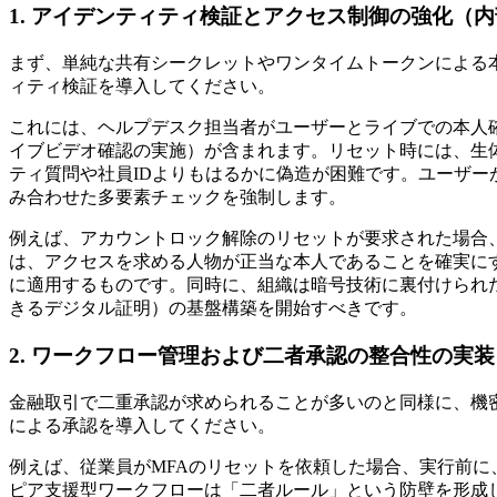
1. アイデンティティ検証とアクセス制御の強化（
まず、単純な共有シークレットやワンタイムトークンによる
ィティ検証を導入してください。
これには、ヘルプデスク担当者がユーザーとライブでの本人
イブビデオ確認の実施）が含まれます。リセット時には、生
ティ質問や社員IDよりもはるかに偽造が困難です。ユーザー
み合わせた多要素チェックを強制します。
例えば、アカウントロック解除のリセットが要求された場合
は、アクセスを求める人物が正当な本人であることを確実にする
に適用するものです。同時に、組織は暗号技術に裏付けられ
きるデジタル証明）の基盤構築を開始すべきです。
2. ワークフロー管理および二者承認の整合性の実
金融取引で二重承認が求められることが多いのと同様に、機
による承認を導入してください。
例えば、従業員がMFAのリセットを依頼した場合、実行前
ピア支援型ワークフローは「二者ルール」という防壁を形成