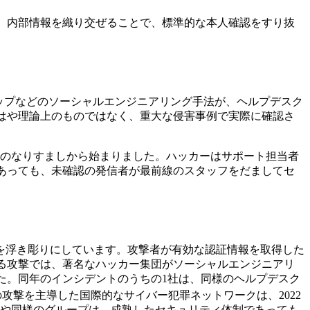
した）内部情報を織り交ぜることで、標準的な本人確認をすり抜
ワップなどのソーシャルエンジニアリング手法が、ヘルプデスク
はや理論上のものではなく、重大な侵害事例で実際に確認さ
へのなりすましから始まりました。ハッカーはサポート担当者
あっても、未確認の発信者が最前線のスタッフをだましてセ
を浮き彫りにしています。攻撃者が有効な認証情報を取得した
ある攻撃では、著名なハッカー集団がソーシャルエンジニアリ
た。同年のインシデントのうちの1社は、同様のヘルプデスク
攻撃を主導した国際的なサイバー犯罪ネットワークは、2022
らや同様のグループは、成熟したセキュリティ体制であっても