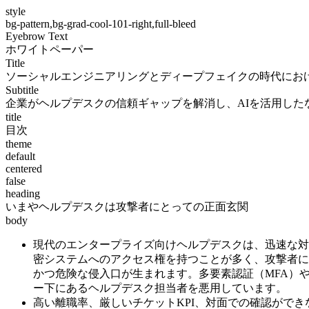
style
bg-pattern,bg-grad-cool-101-right,full-bleed
Eyebrow Text
ホワイトペーパー
Title
ソーシャルエンジニアリングとディープフェイクの時代にお
Subtitle
企業がヘルプデスクの信頼ギャップを解消し、AIを活用し
title
目次
theme
default
centered
false
heading
いまやヘルプデスクは攻撃者にとっての正面玄関
body
現代のエンタープライズ向けヘルプデスクは、迅速な対
密システムへのアクセス権を持つことが多く、攻撃者に
かつ危険な侵入口が生まれます。多要素認証（MFA）
ー下にあるヘルプデスク担当者を悪用しています。
高い離職率、厳しいチケットKPI、対面での確認がで