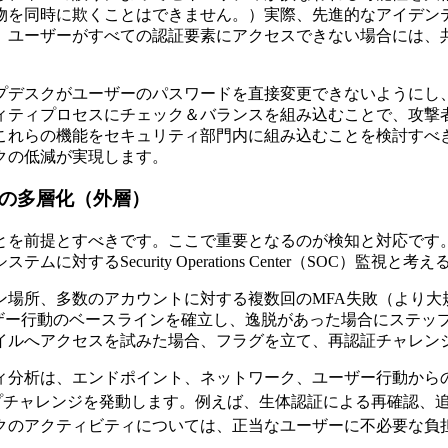
物を同時に欺くことはできません。）実際、先進的なアイデン
。ユーザーがすべての認証要素にアクセスできない場合には、
プデスクがユーザーのパスワードを直接変更できないようにし
ィティプロセスにチェック＆バランスを組み込むことで、攻撃
これらの機能をセキュリティ部門内に組み込むことを検討すべ
クの低減が実現します。
知の多層化（外層）
です。ここで重要となるのが検知と対応です。Identity Threat
るSecurity Operations Center（SOC）監視と
場所、多数のアカウントに対する複数回のMFA失敗（より大
ーザー行動のベースラインを確立し、逸脱があった場合にステ
イルへアクセスを試みた場合、フラグを立て、再認証チャレン
ィ分析は、エンドポイント、ネットワーク、ユーザー行動から
プチャレンジを発動します。例えば、生体認証による再確認、
クのアクティビティについては、正当なユーザーに不必要な負