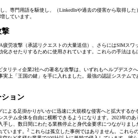
、専門用語を駆使し、（LinkedInや過去の侵害から取得
増しています。
攻撃
A疲労攻撃（承認リクエストの大量送信）、さらにはSIMス
無効化させたりするために使用されています。これらの手法はも
スピタリティ企業2社への著名な攻撃は、いずれもヘルプデスク
、事実上「王国の鍵」を手に入れました。最強の認証システムで
ーション
グによる足掛かりがいかに迅速に大規模な侵害へと拡大するか
システム全体を自由に横断できるようになります。2023年の
を入手し、数日間にわたる業務停止と身代金要求につながりまし
2
れています。
これらは孤立した事例ではありません。これらの
空など多様な業界で100社以上に単独で侵入しています。彼