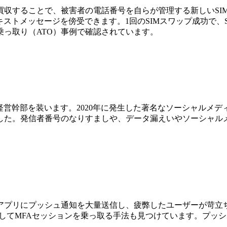
収することで、被害者の電話番号を自らが管理する新しいSIM
ストメッセージを傍受できます。1回のSIMスワップ成功で、
っ取り（ATO）事例で確認されています。
経営幹部を装います。2020年に発生した著名なソーシャルメ
した。発信者番号のなりすましや、データ漏えいやソーシャル
プリにプッシュ通知を大量送信し、疲弊したユーザーが苛立ちや
などしてMFAセッションを乗っ取る手法も見つけています。プッ