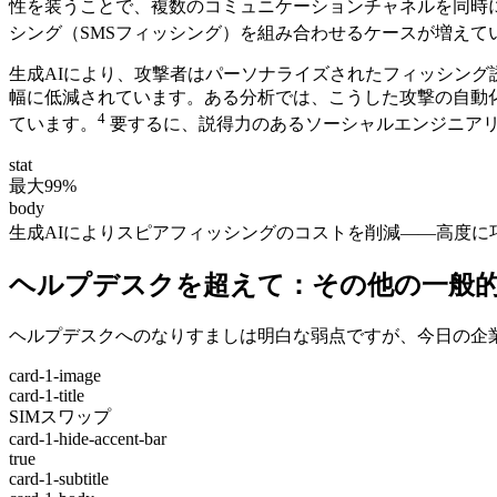
性を装うことで、複数のコミュニケーションチャネルを同時
シング（SMSフィッシング）を組み合わせるケースが増えて
生成AIにより、攻撃者はパーソナライズされたフィッシン
幅に低減されています。ある分析では、こうした攻撃の自動
4
ています。
要するに、説得力のあるソーシャルエンジニア
stat
最大99%
body
生成AIによりスピアフィッシングのコストを削減――高度に
ヘルプデスクを超えて：その他の一般
ヘルプデスクへのなりすましは明白な弱点ですが、今日の企
card-1-image
card-1-title
SIMスワップ
card-1-hide-accent-bar
true
card-1-subtitle