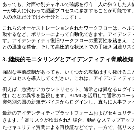
あっても、対面や別チャネルで確認を行う二人の独立した人
ーが本人に代わって認証プロセスに参加することが可能です
人の承認だけでは不十分とします）。
これらのオーケストレーションされたワークフローは、ヘル
動するなど、ポリシーによって自動化できます。アイデンテ
す。アイデンティティ復旧ワークフローの重要性を踏まえ、
との迅速な整合、そして高圧的な状況下での手続き回避リス
3. 継続的モニタリングとアイデンティティ脅威検
強固な事前統制があっても、いくつかの攻撃はすり抜けることを前提とすべき
とプロセスを導入してください。これは、アイデンティティシステムに対す
例えば、急激なアカウントリセット、通常とは異なるログイン
性）などの異常を監視します。AI/MLを活用して通常のユ
突然別の国の新規デバイスからログインし、直ちに人事ファ
最新のアイデンティティプラットフォームおよびセキュリテ
5
きます。
高リスクが検出された場合、動的なステップアッ
たセキュリティ質問による再検証などです。一方で、低リス