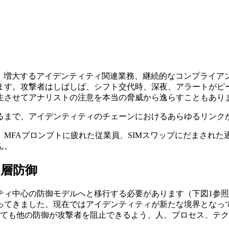
す。増大するアイデンティティ関連業務、継続的なコンプライア
ます。攻撃者はしばしば、シフト交代時、深夜、アラートがピ
生させてアナリストの注意を本当の脅威から逸らすこともあり
るまで、アイデンティティのチェーンにおけるあらゆるリンク
MFAプロンプトに疲れた従業員、SIMスワップにだまされ
ん。
層防御
ティ中心の防御モデルへと移行する必要があります（下図1参
ってきました。現在ではアイデンティティが新たな境界となっ
れても他の防御が攻撃者を阻止できるよう、人、プロセス、テ