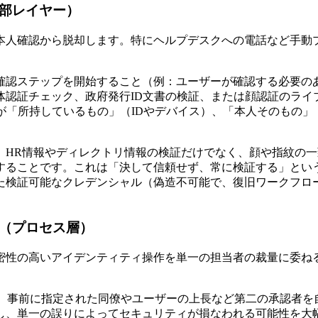
内部レイヤー）
本人確認から脱却します。特にヘルプデスクへの電話など手動
確認ステップを開始すること（例：ユーザーが確認する必要の
体認証チェック、政府発行ID文書の検証、または顔認証のライ
が「所持しているもの」（IDやデバイス）、「本人そのもの
、HR情報やディレクトリ情報の検証だけでなく、顔や指紋の
ことです。これは「決して信頼せず、常に検証する」というZer
た検証可能なクレデンシャル（偽造不可能で、復旧ワークフロ
装（プロセス層）
密性の高いアイデンティティ操作を単一の担当者の裁量に委ね
に、事前に指定された同僚やユーザーの上長など第二の承認者を
し、単一の誤りによってセキュリティが損なわれる可能性を大