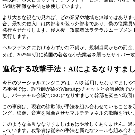
防御が困難な手法を駆使しています。
より大きな視点で見れば、どの業界や地域も無縁ではありませ
合、最初の侵入口は内部者を装う外部者であり、偽の従業員
発行させたりします。侵入後、攻撃者はラテラルムーブメン
実行します。
ヘルプデスクにおけるわずかな不備が、規制当局からの罰金
えば、2025年5月に英国の著名な小売業者を襲ったサイバ
進化する攻撃手法：AIによるなりすま
今日のソーシャルエンジニアは、AIを活用したなりすまし
る事例では、詐欺師が偽のWhatsAppチャットと会議通話
し、バーチャル会議でCEOになりすまして幹部を架空の取
この事例は、現在の詐欺師が手法を組み合わせていることを示
ング、映像、音声を融合させたマルチチャネルの欺瞞を行い
このような高度ななりすましはもはや珍しくありません。過
いています。攻撃者は従来の手法と新たなツールも組み合わ