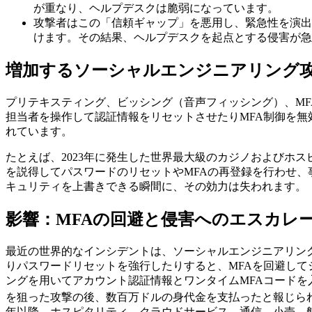
が重なり、ヘルプデスクは脆弱になっています。
攻撃者はこの「信頼ギャップ」を悪用し、緊急性を演出し
けます。その結果、ヘルプデスクを起点とする侵害が急
増加するソーシャルエンジニアリング
プリテキスティング、ビッシング（音声フィッシング）、MF
担当者を操作して認証情報をリセットさせたりMFA制御を
れています。
たとえば、2023年に発生した世界最大級のカジノおよびホ
を説得してパスワードのリセットやMFAの再登録を行わせ
キュリティを上書きできる瞬間に、その効力は失われます。
影響：MFAの回避と侵害へのエスカレ
最近の世界的なインシデントは、ソーシャルエンジニアリン
りパスワードリセットを強行したりすると、MFAを回避して
ングを用いてアカウント認証情報とワンタイムMFAコード
を狙った攻撃の後、数百万ドルの身代金を支払ったと報じら
年以降、ホスピタリティ、クラウドサービス、通信、小売、航