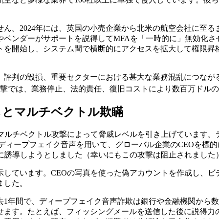
ん。2024年には、英国の小売企業から北米の航空会社に至
やベンダーがサポートを説得してMFAを「一時的に」無効化さ
トを開始し、システム間で横断的にアクセスを拡大して権限昇
、評判の毀損、重要セクターにおける甚大な業務混乱につなが
ー攻撃では、業務停止、法的責任、復旧コストにより数百万ドル
しとマルチベクトル欺瞞
やマルチベクトル攻撃によって脅威レベルを引き上げています。
でのディープフェイク音声を用いて、グローバル企業のCEOを
引に誘導しようとしました（幸いにもこの攻撃は阻止されました
しています。CEOの写真を使った偽アカウントを作成し、ビ
ました。
去1年間で、ディープフェイク音声詐欺は銀行や金融機関から
せます。たとえば、フィッシングメールを送信した後に説得力