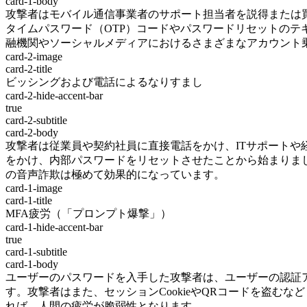
card-1-body
攻撃者はモバイル通信事業者のサポート担当者を説得または買
タイムパスワード（OTP）コードやパスワードリセットのテキ
融機関やソーシャルメディアにおけるさまざまなアカウント乗
card-2-image
card-2-title
ビッシングおよび電話によるなりすまし
card-2-hide-accent-bar
true
card-2-subtitle
card-2-body
攻撃者は従業員や契約社員に直接電話をかけ、ITサポートや
をかけ、内部パスワードをリセットさせたことから始まりま
の音声詐欺は極めて効果的になっています。
card-1-image
card-1-title
MFA疲労（「プロンプト爆撃」）
card-1-hide-accent-bar
true
card-1-subtitle
card-1-body
ユーザーのパスワードを入手した攻撃者は、ユーザーの認証ア
す。攻撃者はまた、セッションCookieやQRコードを盗む
れば、人間の疲労が脆弱性となります。