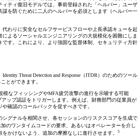
ティティ復旧モデルでは、事前登録された「ヘルパー」ユーザ
共謀を防ぐために二人のヘルパーを必須とします（ヘルパー一
、代わりに安全なセルフサービスフローや上長承認キューを起
者によるソーシャルエンジニアリングの大規模化を困難にしま
きです。これにより、より強固な監督体制、セキュリティ方針
 Detection and Response（ITDR）のためのツール
考えることができます。
規模なフィッシングやMFA疲労攻撃の進行を示唆する可能
ップアップ認証をトリガーします。例えば、財務部門の従業員が
ジや確認のコールバックを促すべきです。
のシグナルを相関させ、各セッションのリスクスコアを生成で
追加のワンタイムコードの要求、あるいはオペレーターを介し
5
担をかけないよう、追加の摩擦なしに進行させます。