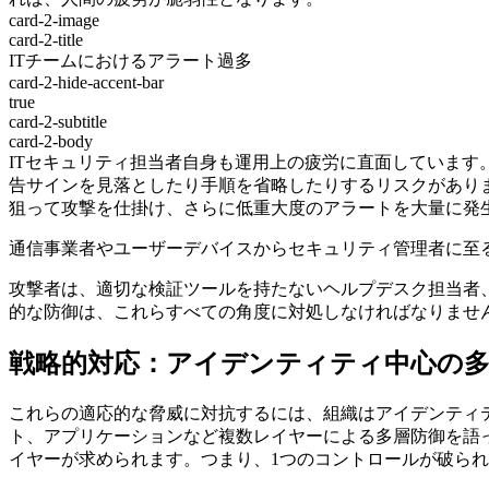
card-2-image
card-2-title
ITチームにおけるアラート過多
card-2-hide-accent-bar
true
card-2-subtitle
card-2-body
ITセキュリティ担当者自身も運用上の疲労に直面していま
告サインを見落としたり手順を省略したりするリスクがあり
狙って攻撃を仕掛け、さらに低重大度のアラートを大量に発
通信事業者やユーザーデバイスからセキュリティ管理者に至
攻撃者は、適切な検証ツールを持たないヘルプデスク担当者、
的な防御は、これらすべての角度に対処しなければなりませ
戦略的対応：アイデンティティ中心の多
これらの適応的な脅威に対抗するには、組織はアイデンティ
ト、アプリケーションなど複数レイヤーによる多層防御を語
イヤーが求められます。つまり、1つのコントロールが破ら