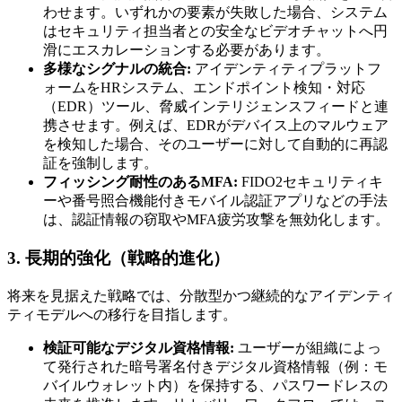
わせます。いずれかの要素が失敗した場合、システム
はセキュリティ担当者との安全なビデオチャットへ円
滑にエスカレーションする必要があります。
多様なシグナルの統合:
アイデンティティプラットフ
ォームをHRシステム、エンドポイント検知・対応
（EDR）ツール、脅威インテリジェンスフィードと連
携させます。例えば、EDRがデバイス上のマルウェア
を検知した場合、そのユーザーに対して自動的に再認
証を強制します。
フィッシング耐性のあるMFA:
FIDO2セキュリティキ
ーや番号照合機能付きモバイル認証アプリなどの手法
は、認証情報の窃取やMFA疲労攻撃を無効化します。
3. 長期的強化（戦略的進化）
将来を見据えた戦略では、分散型かつ継続的なアイデンティ
ティモデルへの移行を目指します。
検証可能なデジタル資格情報:
ユーザーが組織によっ
て発行された暗号署名付きデジタル資格情報（例：モ
バイルウォレット内）を保持する、パスワードレスの