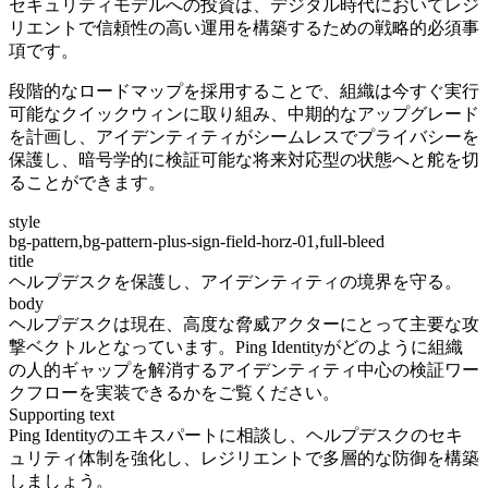
セキュリティモデルへの投資は、デジタル時代においてレジ
リエントで信頼性の高い運用を構築するための戦略的必須事
項です。
段階的なロードマップを採用することで、組織は今すぐ実行
可能なクイックウィンに取り組み、中期的なアップグレード
を計画し、アイデンティティがシームレスでプライバシーを
保護し、暗号学的に検証可能な将来対応型の状態へと舵を切
ることができます。
style
bg-pattern,bg-pattern-plus-sign-field-horz-01,full-bleed
title
ヘルプデスクを保護し、アイデンティティの境界を守る。
body
ヘルプデスクは現在、高度な脅威アクターにとって主要な攻
撃ベクトルとなっています。Ping Identityがどのように組織
の人的ギャップを解消するアイデンティティ中心の検証ワー
クフローを実装できるかをご覧ください。
Supporting text
Ping Identityのエキスパートに相談し、ヘルプデスクのセキ
ュリティ体制を強化し、レジリエントで多層的な防御を構築
しましょう。