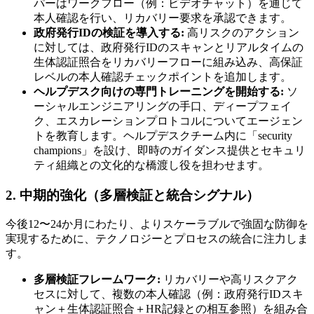
パーはワークフロー（例：ビデオチャット）を通じて
本人確認を行い、リカバリー要求を承認できます。
政府発行IDの検証を導入する:
高リスクのアクション
に対しては、政府発行IDのスキャンとリアルタイムの
生体認証照合をリカバリーフローに組み込み、高保証
レベルの本人確認チェックポイントを追加します。
ヘルプデスク向けの専門トレーニングを開始する:
ソ
ーシャルエンジニアリングの手口、ディープフェイ
ク、エスカレーションプロトコルについてエージェン
トを教育します。ヘルプデスクチーム内に「security
champions」を設け、即時のガイダンス提供とセキュリ
ティ組織との文化的な橋渡し役を担わせます。
2. 中期的強化（多層検証と統合シグナル）
今後12〜24か月にわたり、よりスケーラブルで強固な防御を
実現するために、テクノロジーとプロセスの統合に注力しま
す。
多層検証フレームワーク:
リカバリーや高リスクアク
セスに対して、複数の本人確認（例：政府発行IDスキ
ャン＋生体認証照合＋HR記録との相互参照）を組み合