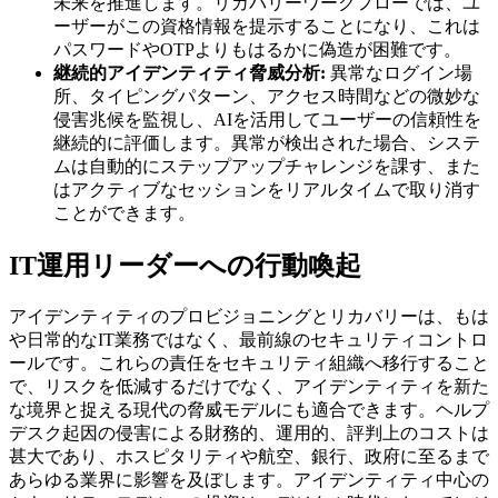
未来を推進します。リカバリーワークフローでは、ユ
ーザーがこの資格情報を提示することになり、これは
パスワードやOTPよりもはるかに偽造が困難です。
継続的アイデンティティ脅威分析:
異常なログイン場
所、タイピングパターン、アクセス時間などの微妙な
侵害兆候を監視し、AIを活用してユーザーの信頼性を
継続的に評価します。異常が検出された場合、システ
ムは自動的にステップアップチャレンジを課す、また
はアクティブなセッションをリアルタイムで取り消す
ことができます。
IT運用リーダーへの行動喚起
アイデンティティのプロビジョニングとリカバリーは、もは
や日常的なIT業務ではなく、最前線のセキュリティコントロ
ールです。これらの責任をセキュリティ組織へ移行すること
で、リスクを低減するだけでなく、アイデンティティを新た
な境界と捉える現代の脅威モデルにも適合できます。ヘルプ
デスク起因の侵害による財務的、運用的、評判上のコストは
甚大であり、ホスピタリティや航空、銀行、政府に至るまで
あらゆる業界に影響を及ぼします。アイデンティティ中心の