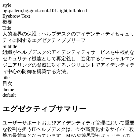
style
bg-pattern,bg-grad-cool-101-right,full-bleed
Eyebrow Text
概要
Title
人的境界の保護：ヘルプデスクのアイデンティティセキュリ
ティに関するエグゼクティブブリーフ
Subtitle
組織がヘルプデスクのアイデンティティサービスを中核的な
セキュリティ機能として再定義し、進化するソーシャルエン
ジニアリングの脅威に対するレジリエントでアイデンティテ
ィ中心の防御を構築する方法。
title
目次
theme
default
エグゼクティブサマリー
ユーザーサポートおよびアイデンティティ管理において重要
な役割を担うITヘルプデスクは、今や高度化するサイバー攻
撃の最前線となっています。MFAや境界型セキュリティの