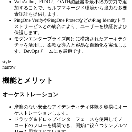
WebAuthn、FIDO2、OATH認証器を最小限の労力で追
加することで、セルフマネージド環境から強力な多要
素認証を提供します。
PingOne VerifyやPingOne ProtectなどのPing Identityトラ
ストサービスとの統合により、ユーザーを検証および
保護します。
モダンエンタープライズ向けに構築されたアーキテク
チャを活用し、柔軟な導入と容易な自動化を実現しま
す。DevOpsチームにも最適です。
style
narrow
機能とメリット
オーケストレーション
摩擦のない安全なアイデンティティ体験を容易にオー
ケストレーションします。
ドラッグ＆ドロップインターフェースを使用してノー
コードのフローを構築でき、開始に役立つサンプルツ
リーも用意されています。