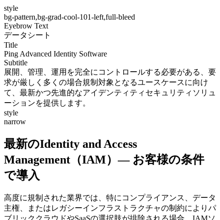
style
bg-pattern,bg-grad-cool-101-left,full-bleed
Eyebrow Text
データシート
Title
Ping Advanced Identity Software
Subtitle
展開、管理、運用を完全にコントロールする必要がある、要
求が厳しく多くの場合規制対象となるユースケースに向け
て、最新かつ先進的なアイデンティティセキュリティソリュ
ーションを提供します。
style
narrow
最新のIdentity and Access
Management（IAM）— お客様の条件
で導入
高度に規制された業界では、特にコンプライアンス、データ
主権、またはレガシーインフラストラクチャの制約によりパ
ブリッククラウドやSaaSの選択肢が排除される場合、IAMソ