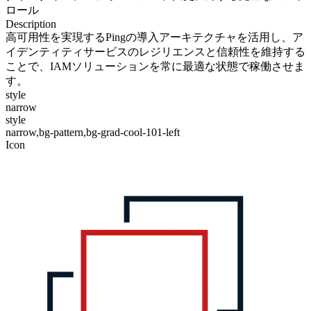
ロール
Description
高可用性を実現するPingの導入アーキテクチャを活用し、ア
イデンティティサービスのレジリエンスと信頼性を維持する
ことで、IAMソリューションを常に最適な状態で稼働させま
す。
style
narrow
style
narrow,bg-pattern,bg-grad-cool-101-left
Icon