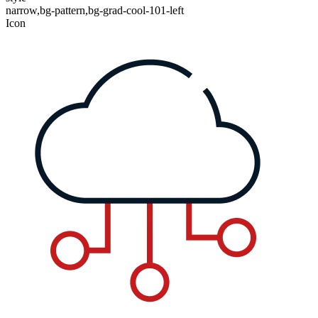
narrow,bg-pattern,bg-grad-cool-101-left
Icon