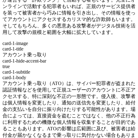
ンラインで活動する犯罪者もいれば、正規のサービス提供者
を装って被害者から巧みに情報を引き出し、その情報を使っ
てアカウントにアクセスするカリスマ的な詐欺師もいます。
そしてもちろん、多くの悪意ある攻撃者がデジタル技術を活
用して攻撃の規模と範囲を大幅に拡大しています。
card-1-image
card-1-title
アカウント乗っ取り
card-1-hide-accent-bar
true
card-1-subtitle
card-1-body
アカウント乗っ取り（ATO）は、サイバー犯罪者が盗まれた
認証情報などを使用して正規ユーザーのアカウントに不正ア
クセスする、特に深刻な不正の一形態です。侵入後、攻撃者
は個人情報を変更したり、通知の送信先を変更したり、給付
金の支払いを自分に振り向けたりする可能性があります。場
合によっては、直接資金を盗むことではなく、他の不正行為
に利用するための機微な個人情報を収集することが目的であ
ることもあります。ATOの影響は広範囲に及び、被害者は給
付金が届かなくなるまで乗っ取りに気付かない場合もありま