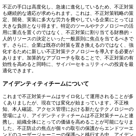
不正の手口は高度化し、急速に進化しているため、不正対策
も継続的な適応が求められます。これは、不正対策戦略の策
定、開発、実装に多大な労力を費やしている企業にとっては
大きな負担となり得ます。特定のツールやテクノロジーの活
用に重点を置くのではなく、不正対策に割り当てる財務的・
人的リソースの決定といった一般原則に焦点を当てるべきで
す。さらに、企業は既存の対策を置き換えるのではなく、強
化するために新しい不正対策テクノロジーを導入する必要が
あります。加算的なアプローチを取ることで、不正対策の有
効性を高めると同時に、サイバーセキュリティへの投資を最
適化できます。
アイデンティティチームについて
これまで不正対策チームはサイロ化して運用されることが多
くありましたが、現在では変化が始まっています。不正検
知、本人確認、アクセス管理における新たなテクノロジーの
登場により、アイデンティティチームは不正対策チームと連
携し、組織全体にとっての価値を高めることが可能になりま
した。不正防止の焦点が個々の取引の保護からエンドツーエ
ンドのユーザージャーニーの保護へと移行する中、アイデン