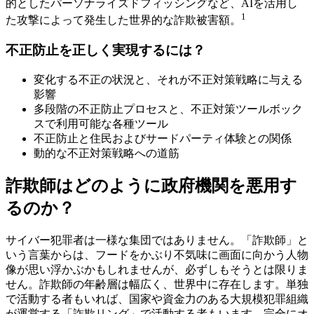
的としたパーソナライズドフィッシングなど、AIを活用し
1
た攻撃によって発生した世界的な詐欺被害額。
不正防止を正しく実現するには？
変化する不正の状況と、それが不正対策戦略に与える
影響
多段階の不正防止プロセスと、不正対策ツールボック
スで利用可能な各種ツール
不正防止と住民およびサードパーティ体験との関係
動的な不正対策戦略への道筋
詐欺師はどのように政府機関を悪用す
るのか？
サイバー犯罪者は一様な集団ではありません。「詐欺師」と
いう言葉からは、フードをかぶり不気味に画面に向かう人物
像が思い浮かぶかもしれませんが、必ずしもそうとは限りま
せん。詐欺師の年齢層は幅広く、世界中に存在します。単独
で活動する者もいれば、国家や資金力のある大規模犯罪組織
が運営する「詐欺リング」で活動する者もいます。完全にオ