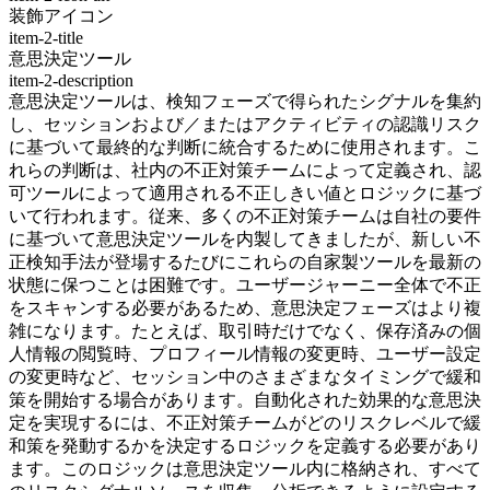
装飾アイコン
item-2-title
意思決定ツール
item-2-description
意思決定ツールは、検知フェーズで得られたシグナルを集約
し、セッションおよび／またはアクティビティの認識リスク
に基づいて最終的な判断に統合するために使用されます。こ
れらの判断は、社内の不正対策チームによって定義され、認
可ツールによって適用される不正しきい値とロジックに基づ
いて行われます。従来、多くの不正対策チームは自社の要件
に基づいて意思決定ツールを内製してきましたが、新しい不
正検知手法が登場するたびにこれらの自家製ツールを最新の
状態に保つことは困難です。ユーザージャーニー全体で不正
をスキャンする必要があるため、意思決定フェーズはより複
雑になります。たとえば、取引時だけでなく、保存済みの個
人情報の閲覧時、プロフィール情報の変更時、ユーザー設定
の変更時など、セッション中のさまざまなタイミングで緩和
策を開始する場合があります。自動化された効果的な意思決
定を実現するには、不正対策チームがどのリスクレベルで緩
和策を発動するかを決定するロジックを定義する必要があり
ます。このロジックは意思決定ツール内に格納され、すべて