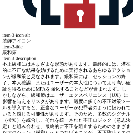
item-3-icon-alt
装飾アイコン
item-3-title
緩和策
item-3-description
不正緩和にはさまざまな形態があります。最終的には、潜在
的に不正な結果を妨げるために実行されるあらゆるアクショ
ンが緩和策と見なされます。緩和策には、セッションの終
了、本人確認、またはユーザーの本人性についてより高い確
証を得るためにMFAを強化することなどが含まれます。し
かしながら、緩和策はユーザーエクスペリエンス（UX）に
影響を与えるリスクがあります。過度に多くの不正対策ツー
ルを導入すると、正当なユーザーが犯罪者のように扱われて
いると感じる可能性があります。そのため、多数のシグナル
（検知）を統合し、それを統一された不正ロジック（意思決
定）と組み合わせ、最終的に不正を阻止するためのさまざま
なアクション（緩和）へとつなげることが、不正防止とエク