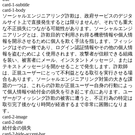
card-1-subtitle
card-1-body
ソーシャルエンジニアリング詐欺は、政府サービスのデジタ
ルサイト上で直接発生するとは限りませんが、それでも重大
な不正損失につながる可能性があります。ソーシャルエンジ
ニアリングとは、詐欺目的で利用され得る機密情報や個人情
報を開示させるために個人を欺く手法を指します。フィッシ
ングはその一種であり、ログイン認証情報やその他の個人情
報を盗むためによく使用されます。攻撃者が信頼できる組織
を装い、被害者にメール、インスタントメッセージ、または
テキストメッセージを開かせることで発生します。詐欺師
は、正規ユーザーにとって不利益となる取引を実行させる場
合もあります。ソーシャルエンジニアリング対策の大きな課
題の一つは、これらの詐欺が正規ユーザー自身の行動によっ
て個人情報や給付金の損失を引き起こす点にあります。ユー
ザーがフィッシング詐欺の被害に遭うと、不正行為の特定は
取引完了後かなり時間が経過するまで非常に困難になりま
す。
card-2-image
card-2-title
給付金の損失
card-2-hide-accent-bar