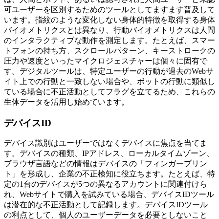
可ユーザーを区別するためのツールとしてますます普及して
います。指紋のような変化しない身体的特徴を取得する身体
バイオメトリクスとは異なり、行動バイオメトリクスは人間
のインタラクティブな動作を測定します。たとえば、スマー
トフォンの持ち方、スクロールパターン、キーストロークの
圧力や速度といったマイクロジェスチャーは個々に固有で
す。デジタルツールは、特定ユーザーの行動が過去のWebサ
イト上での行動と一致しない場合や、ボットの行動に類似し
ている場合に不正活動としてフラグを立てるため、これらの
生体データを活用し始めています。
デバイスID
デバイス識別はユーザーではなくデバイスに焦点を当てま
す。デバイスの種類、IPアドレス、ローカルタイムゾーン、
ブラウザ言語などの情報はデバイスの「フィンガープリン
ト」を形成し、企業の不正検知に役立ちます。たとえば、特
定の1台のデバイスが5つの異なるアカウントに関連付けら
れ、Webサイトで購入を試みている場合、デバイスIDツール
は潜在的な不正活動として記録します。デバイスIDツール
の利点として、個人のユーザーデータを必要としないこと