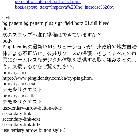
percent-of-internet-traffic-is-from-
bots.aspx#:~:text=Imperva%20Inc.,increase%20ov
style
bg-pattern,bg-pattern-plus-sign-field-horz-01,full-bleed
title
次のステップへ進む準備はできていますか？
body
Ping Identityの最新IAMソリューションが、州政府や地方自治
体による不正防止、公共リソースの保護、そしてすべての市
民にシームレスなデジタル体験を提供する取り組みをどのよ
うに支援するかをご覧ください。
primary-link
https://www.pingidentity.com/en/try-ping.html
primary-link-text
デモをリクエスト
primary-link-title
デモをリクエスト
use-tertiary-arrow-button-style
secondary-link
secondary-link-text
secondary-link-title
use-tertiary-arrow-button-style-2