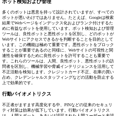
ボット検知および管理
多くのボットは悪意を持って設計されていますが、すべての
ボットが悪いわけではありません。たとえば、Googleは検索
結果でWebページをインデックス化およびランク付けするた
めに有益なボットを使用しています。ボット検知および管理
ツールは、良性ボットと悪性ボットを区別し、どのボットが
Webサイトにアクセスできるかを判断することを目的として
います。この機能は極めて重要です。悪性ボットをブロック
することが重要であるのと同様に、Webサイトの可視性と関
連性を確保するために良性ボットを許可することも重要で
す。これらのツールは、人間、良性ボット、悪性ボットの訪
問者を区別し、機械学習や脅威インテリジェンスを活用して
不正活動を検知します。クレジットカード不正、在庫の買い
占め、クレデンシャルスタッフィングなどの活動を防止する
上で効果的です。
行動バイオメトリクス
不正者がますます高度化する中、PINなどの従来のセキュリ
ティ対策は効果が低下しています。行動バイオメトリクス
は、人間とボット、あるいは認可された人間ユーザーと未認