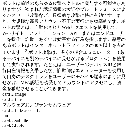
ボットは前述のあらゆる攻撃ベクトルに関与する可能性があ
りますが、盗まれた認証情報の検証やブルートフォースによ
るパスワード攻撃など、反復的な攻撃に特に有効です。ま
た、大規模な新規アカウント不正の実行にも効率的です。ボ
ット攻撃とは、自動化されたWebリクエストを使用して、
Webサイト、アプリケーション、API、またはエンドユーザ
ーを操作、詐取、あるいは妨害する行為を指します。悪意の
あるボットはインターネットトラフィックの30％以上を占め
2
ています。
ボット攻撃は、多くの場合エミュレーター（あ
るデバイスを別のデバイスに見せかけるプログラム）を使用
して実行されます。たとえば、ユーザーのデバイスIDと銀
行口座情報を入手した後、詐欺師はエミュレーターを使用し
て自身のデスクトップをユーザーのモバイル端末のように見
せかけ、MFA認証を傍受してアカウントにアクセスし、資
金を移動させることができます。
card-2-image
card-2-title
マルウェアおよびランサムウェア
card-2-hide-accent-bar
true
card-2-subtitle
card-2-body