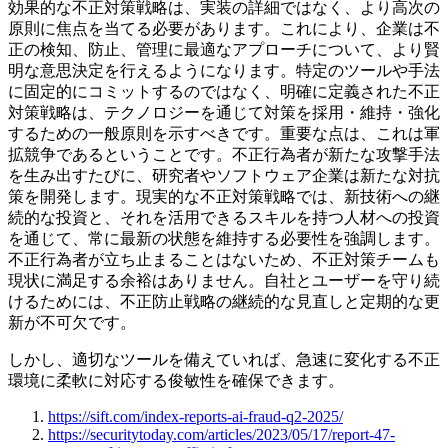
効果的な不正対策戦略は、実装の詳細ではなく、より高次の
原則に焦点を当てる必要があります。これにより、企業は不
正の検知、防止、管理に最適なアプローチについて、より賢
明な意思決定を行えるようになります。特定のツールや手法
に固定的にコミットするのではなく、明確に定義された不正
対策戦略は、テクノロジーを通じて対策を採用・維持・強化
するための一般原則を示すべきです。重要な点は、これは軍
拡競争であるということです。不正行為者が新たな攻撃手法
を生み出すたびに、研究者やソフトウェア企業は新たな対抗
策を開発します。現実的な不正対策戦略では、新技術への継
続的な投資と、それを活用できるスキルを持つ人材への投資
を通じて、常に最新の状態を維持する必要性を強調します。
不正行為者が立ち止まることはないため、不正対策チームも
現状に満足する余裕はありません。自社とユーザーを守り続
けるためには、不正防止戦略の継続的な見直しと定期的な更
新が不可欠です。
しかし、適切なツールを備えていれば、急速に変化する不正
環境に柔軟に対応する俊敏性を確保できます。
https://sift.com/index-reports-ai-fraud-q2-2025/
https://securitytoday.com/articles/2023/05/17/report-47-