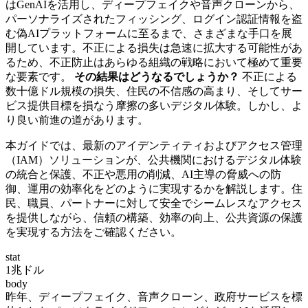
はGenAIを活用し、ディープフェイクや音声クローンから、
パーソナライズされたフィッシング、ログイン認証情報を盗
む偽AIプラットフォームに至るまで、さまざまな手口を展
開しています。不正による損失は急速に拡大する可能性があ
るため、不正防止はあらゆる組織の戦略において極めて重要
な要素です。
その結果はどうなるでしょうか？
不正による
数十億ドル規模の損失、住民の不信感の高まり、そしてサー
ビス提供目標を損なう摩擦の多いデジタル体験。しかし、よ
り良い前進の道があります。
本ガイドでは、最新のアイデンティティおよびアクセス管理
（IAM）ソリューションが、公共機関におけるデジタル体験
の統合と保護、不正や悪用の削減、AI主導の脅威への防
御、運用の効率化をどのように実現するかを解説します。住
民、職員、パートナーに対して安全でシームレスなアクセス
を提供しながら、信頼の構築、効率の向上、公共資源の保護
を実現する方法をご確認ください。
stat
1兆ドル
body
昨年、ディープフェイク、音声クローン、政府サービスを標