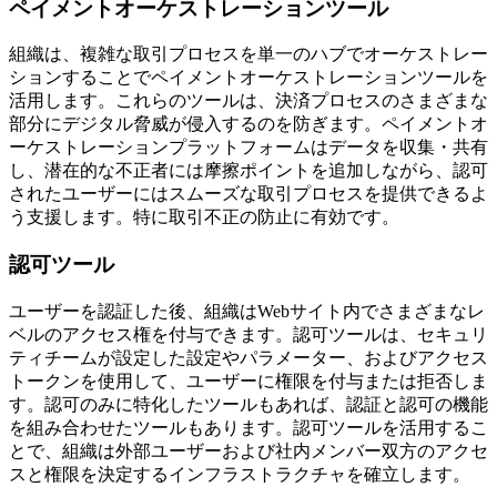
ペイメントオーケストレーションツール
組織は、複雑な取引プロセスを単一のハブでオーケストレー
ションすることでペイメントオーケストレーションツールを
活用します。これらのツールは、決済プロセスのさまざまな
部分にデジタル脅威が侵入するのを防ぎます。ペイメントオ
ーケストレーションプラットフォームはデータを収集・共有
し、潜在的な不正者には摩擦ポイントを追加しながら、認可
されたユーザーにはスムーズな取引プロセスを提供できるよ
う支援します。特に取引不正の防止に有効です。
認可ツール
ユーザーを認証した後、組織はWebサイト内でさまざまなレ
ベルのアクセス権を付与できます。認可ツールは、セキュリ
ティチームが設定した設定やパラメーター、およびアクセス
トークンを使用して、ユーザーに権限を付与または拒否しま
す。認可のみに特化したツールもあれば、認証と認可の機能
を組み合わせたツールもあります。認可ツールを活用するこ
とで、組織は外部ユーザーおよび社内メンバー双方のアクセ
スと権限を決定するインフラストラクチャを確立します。