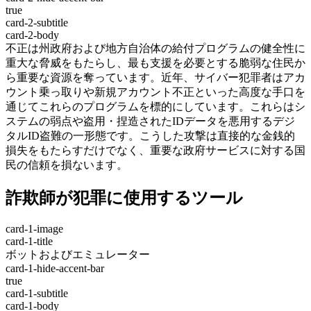
true
card-2-subtitle
card-2-body
不正は州政府および地方自治体の給付プログラムの健全性に
重大な脅威をもたらし、最も支援を必要とする脆弱な住民か
ら重要な資源を奪っています。近年、サイバー犯罪者はアカ
ウント乗っ取りや新規アカウント不正といった高度な手口を
通じてこれらのプログラムを標的にしています。これらはシ
ステムの弱点や盗用・捏造されたIDデータを悪用するデジ
タルID盗難の一形態です。こうした攻撃は直接的な金銭的
損失をもたらすだけでなく、重要な政府サービスに対する国
民の信頼を損ないます。
詐欺師が犯罪に使用するツール
card-1-image
card-1-title
ボットおよびエミュレーター
card-1-hide-accent-bar
true
card-1-subtitle
card-1-body