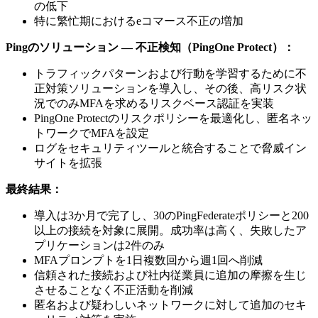
の低下
特に繁忙期におけるeコマース不正の増加
Pingのソリューション — 不正検知（PingOne Protect）：
トラフィックパターンおよび行動を学習するために不
正対策ソリューションを導入し、その後、高リスク状
況でのみMFAを求めるリスクベース認証を実装
PingOne Protectのリスクポリシーを最適化し、匿名ネッ
トワークでMFAを設定
ログをセキュリティツールと統合することで脅威イン
サイトを拡張
最終結果：
導入は3か月で完了し、30のPingFederateポリシーと200
以上の接続を対象に展開。成功率は高く、失敗したア
プリケーションは2件のみ
MFAプロンプトを1日複数回から週1回へ削減
信頼された接続および社内従業員に追加の摩擦を生じ
させることなく不正活動を削減
匿名および疑わしいネットワークに対して追加のセキ