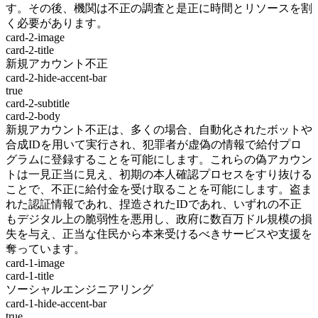
す。その後、機関は不正の調査と是正に時間とリソースを割
く必要があります。
card-2-image
card-2-title
新規アカウント不正
card-2-hide-accent-bar
true
card-2-subtitle
card-2-body
新規アカウント不正は、多くの場合、自動化されたボットや
合成IDを用いて実行され、犯罪者が虚偽の情報で給付プロ
グラムに登録することを可能にします。これらの偽アカウン
トは一見正当に見え、初期の本人確認プロセスをすり抜ける
ことで、不正に給付金を受け取ることを可能にします。盗ま
れた認証情報であれ、捏造されたIDであれ、いずれの不正
もデジタル上の脆弱性を悪用し、政府に数百万ドル規模の損
失を与え、正当な住民から本来受けるべきサービスや支援を
奪っています。
card-1-image
card-1-title
ソーシャルエンジニアリング
card-1-hide-accent-bar
true