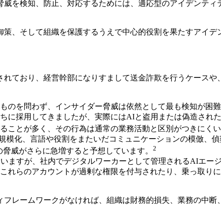
脅威を検知、防止、対応するためには、適応型のアイデンティ
御策、そして組織を保護するうえで中心的役割を果たすアイデ
されており、経営幹部になりすまして送金詐欺を行うケースや
のを問わず、インサイダー脅威は依然として最も検知が困難なリスク
ちに採用してきましたが、実際にはAIと盗用または偽造され
ることが多く、その行為は通常の業務活動と区別がつきにくい
グの大規模化、言語や役割をまたいだコミュニケーションの模倣、
2
導の脅威がさらに急増すると予想しています。
ていますが、社内でデジタルワーカーとして管理されるAIエー
これらのアカウントが過剰な権限を付与されたり、乗っ取りに
ィフレームワークがなければ、組織は財務的損失、業務の中断