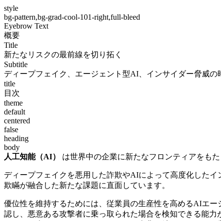
style
bg-pattern,bg-grad-cool-101-right,full-bleed
Eyebrow Text
概要
Title
新たなリスクの最前線を切り拓く
Subtitle
ディープフェイク、エージェント型AI、インサイダー脅威の
title
目次
theme
default
centered
false
heading
body
人工知能（AI）
は世界中の企業に新たなフロンティアをもた
ディープフェイクを悪用した詐欺やAIによって高度化したイン
欺瞞が融合した新たな課題に直面しています。
優位性を維持するためには、従業員の生産性を高めるAIエ
認し、悪意ある攻撃者に乗っ取られた場合を検知できる能力