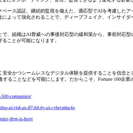
クベース認証、継続的監視を備えた、適応型でAIを考慮したア
化によって強化されることで、ディープフェイク、インサイダ
とで、組織はAI脅威への事後対応型の緩和策から、事前対応型
守ることが可能になります。
することなく安全かつシームレスなデジタル体験を提供することを
することなどを可能にします。だからこそ、Fortune 100企業の半
ne-500-companies/
ng-ai-risk-as-87-hit-by-ai-cyberattacks
ntier-firm-is-born