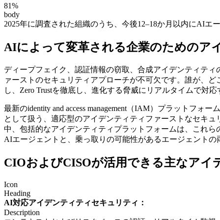
81%
body
2025年に調査された組織のうち、今後12–18か月以内にAI
AIによって変革される企業のためのア
ディープフェイク、認証情報の窃取、合成アイデンティティ
ァーストのセキュリティアプローチが不可欠です。誰が、どこ
し、Zero Trustを徹底し、進化する脅威にリアルタイム
最新のidentity and access management（I
として扱う、適応型のアイデンティティファーストなセキュ
中、包括的なアイデンティティプラットフォームは、これら
AIエージェントと、乗っ取りの可能性があるエージェントの
CIOおよびCISOが活用できる主なア
Icon
Heading
AI対応アイデンティティセキュリティ：
Description