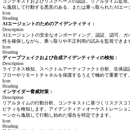
コンテキストおよびリスクベースの認証、リアルタイム監視
ら逸脱して行動する悪意のある、または乗っ取られたAIエー
Icon
Heading
AIエージェントのためのアイデンティティ：
Description
AIエージェントの安全なオンボーディング、認証、認可、
性を確保しながら、乗っ取りや不正利用の試みを監視できま
Icon
Heading
ディープフェイクおよび合成アイデンティティの検知：
Description
ライフネス検知、スペクトルアーティファクト分析、生体認
フローやリモートチャネルを保護するうえで極めて重要です
Icon
Heading
インサイダー脅威対策：
Description
リアルタイムの行動分析、コンテキストに基づくリスクスコ
ビティを検知します。アイデンティティオーケストレーショ
ーンから逸脱して行動し始めた場合を特定できます。
Icon
Heading