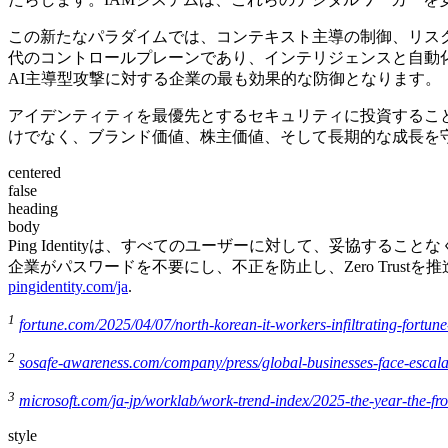
この新たなパラダイムでは、コンテキスト主導の制御、リス
代のコントロールプレーンであり、インテリジェンスと自動
AI主導型攻撃に対する企業の最も効果的な防御となります。
アイデンティティを最優先とするセキュリティに投資するこ
けでなく、ブランド価値、株主価値、そして長期的な成長を
centered
false
heading
body
Ping Identityは、すべてのユーザーに対して、妥協
企業がパスワードを不要にし、不正を防止し、Zero Trustを推進
pingidentity.com/ja
.
1
fortune.com/2025/04/07/north-korean-it-workers-infiltrating-fortu
2
sosafe-awareness.com/company/press/global-businesses-face-escalati
3
microsoft.com/ja-jp/worklab/work-trend-index/2025-the-year-the-fro
style