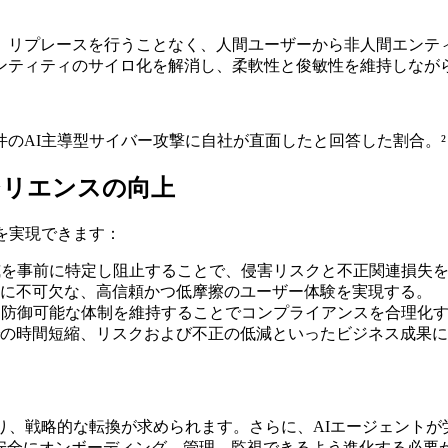
、リプレースを行うことなく、人間ユーザーから非人間エンテ
ンティティのサイロ化を解消し、柔軟性と俊敏性を維持しなが
件のAI主導型サイバー攻撃に自社が直面したと回答した割合。²
ジリエンスの向上
とを実現できます：
威を事前に特定し阻止することで、侵害リスクと不正関連損失
に不可欠な、高信頼かつ低摩擦のユーザー体験を実現する。
、防御可能な体制を維持することでコンプライアンスを合理化
の時間短縮、リスクおよび不正の低減といったビジネス成果に
り、戦略的な転換が求められます。さらに、AIエージェント
を安全にオンボーディング、管理、監視できるよう進化する必要