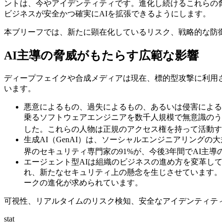
ントは、今やアイデンティティです。進化し続けるこれらの
ビジネスが安全かつ確実にAIを拡張できるようにします。
本ブリーフでは、新たに顕在化しているリスク、戦略的な防
AI主導の脅威がもたらす広範な影響
ディープフェイクや合成メディアは現在、標的型攻撃に利用
います。
悪意によるもの、過失によるもの、あるいは侵害によるも
乗るソフトウェアエンジニアを数千人規模で無意識のう
した。これらの人物は正規のアクセス権を持って活動す
生成AI（GenAI）は、ソーシャルエンジニアリン
界のセキュリティ専門家の91%が、今後3年間でAI主
エージェント型AIは組織のビジネスの進め方を変革し
れ、新たなセキュリティ上の懸念を生じさせています。
ークの進化が求められています。
可視性、リアルタイムのリスク検知、安全なアイデンティテ
stat