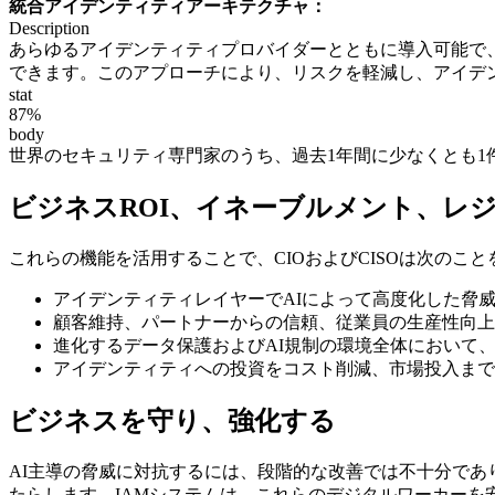
統合アイデンティティアーキテクチャ：
Description
あらゆるアイデンティティプロバイダーとともに導入可能で
できます。このアプローチにより、リスクを軽減し、アイデ
stat
87%
body
世界のセキュリティ専門家のうち、過去1年間に少なくとも1
ビジネスROI、イネーブルメント、レ
これらの機能を活用することで、CIOおよびCISOは次のこ
アイデンティティレイヤーでAIによって高度化した脅
顧客維持、パートナーからの信頼、従業員の生産性向上
進化するデータ保護およびAI規制の環境全体において
アイデンティティへの投資をコスト削減、市場投入まで
ビジネスを守り、強化する
AI主導の脅威に対抗するには、段階的な改善では不十分であ
たらします。IAMシステムは、これらのデジタルワーカー