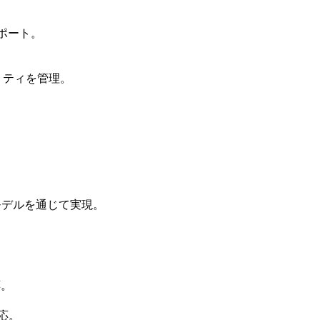
サポート。
リティを管理。
C）モデルを通じて実現。
応。
対応。