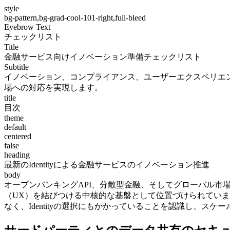
style
bg-pattern,bg-grad-cool-101-right,full-bleed
Eyebrow Text
チェックリスト
Title
金融サービス向けイノベーション準備チェックリスト
Subtitle
イノベーション、コンプライアンス、ユーザーエクスペリエンスを結びつ
場への対応を実現します。
title
目次
theme
default
centered
false
heading
最新のIdentityによる金融サービスのイノベーション推進
body
オープンバンキングAPI、分散型金融、そしてグローバル市場の拡大に伴
（UX）を結びつける中核的な基盤として位置づけられていま
なく、Identityの選択にもかかっていることを認識し、