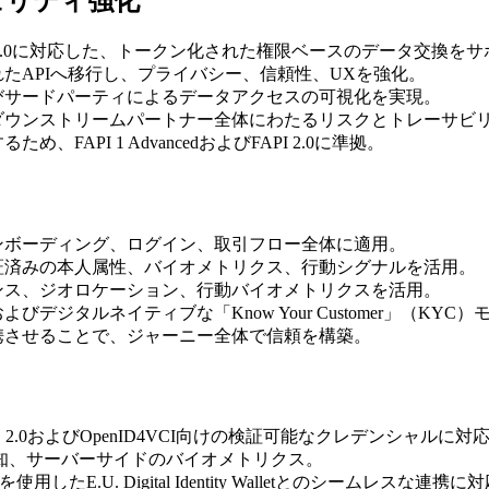
ュリティ強化
I 2.0に対応した、トークン化された権限ベースのデータ交換を
たAPIへ移行し、プライバシー、信頼性、UXを強化。
びサードパーティによるデータアクセスの可視化を実現。
ダウンストリームパートナー全体にわたるリスクとトレーサビ
API 1 AdvancedおよびFAPI 2.0に準拠。
ンボーディング、ログイン、取引フロー全体に適用。
証済みの本人属性、バイオメトリクス、行動シグナルを活用。
ンス、ジオロケーション、行動バイオメトリクスを活用。
デジタルネイティブな「Know Your Customer」（KY
可を連携させることで、ジャーニー全体で信頼を構築。
AS 2.0およびOpenID4VCI向けの検証可能なクレデンシャルに対
検知、サーバーサイドのバイオメトリクス。
Iを使用したE.U. Digital Identity Walletとのシームレスな連携に