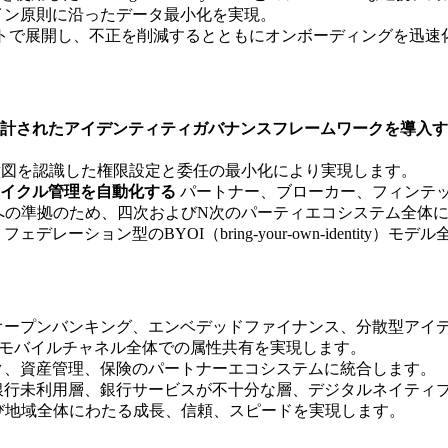
イン原則に沿ったデータ最小化を実現。
トで展開し、不正を削減するとともにオンボーディングを迅速
計されたアイデンティティガバナンスフレームワークを導入す
図を認識した権限設定と委任の最小化により実現します。
イクル管理を自動化する
パートナー、ブローカー、フィンテ
IDAへの準拠のため、四次およびN次のパーティエコシステム全体
フェデレーション型のBYOI（bring-your-own-identity）
オープンバンキング、エンベデッドファイナンス、分散型アイ
、モバイルチャネル全体での属性共有を実現します。
ク、資産管理、保険のパートナーエコシステムに統合します。
銀行未利用層、銀行サービスが不十分な層、デジタルネイティ
び地域全体にわたる成長、信頼、スピードを実現します。