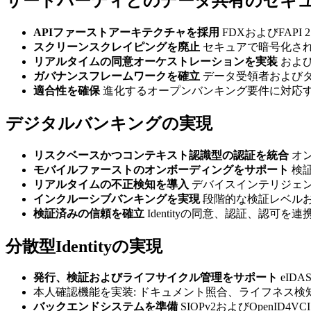
サードパーティとのデータ共有のセキ
APIファーストアーキテクチャを採用
FDXおよびFAP
スクリーンスクレイピングを廃止
セキュアで暗号化され
リアルタイムの同意オーケストレーションを実装
およ
ガバナンスフレームワークを確立
データ受領者および
適合性を確保
進化するオープンバンキング要件に対応するため、F
デジタルバンキングの実現
リスクベースかつコンテキスト認識型の認証を統合
オ
モバイルファーストのオンボーディングをサポート
検
リアルタイムの不正検知を導入
デバイスインテリジェ
インクルーシブバンキングを実現
段階的な検証レベルおよび
検証済みの信頼を確立
Identityの同意、認証、認
分散型Identityの実現
発行、検証およびライフサイクル管理をサポート
eID
本人確認機能を実装: ドキュメント照合、ライフネス
バックエンドシステムを準備
SIOPv2およびOpenID4VC