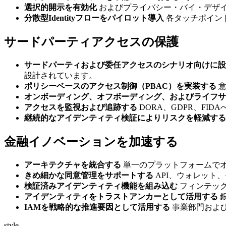
選択的開示を有効化
およびプライバシー・バイ・デザ
分散型Identityフローをパイロット導入
各タッチポイン
サードパーティアクセスの保護
サードパーティおよび委任アクセスのシナリオ向けに設
設計されています。
ポリシーベースのアクセス制御（PBAC）を実装する
意
オンボーディング、オフボーディング、およびライフサ
アクセスを監視および追跡する
DORA、GDPR、F
継続的なアイデンティティ検証によりリスクを軽減する
金融イノベーションを加速する
アーキテクチャを統合する
単一のプラットフォームで
きめ細かな同意管理をサポートする
API、ウォレット
検証済みアイデンティティ機能を組み込む
フィンテッ
アイデンティティをトラストアンカーとして活用する
IAMを戦略的な推進要因として活用する
事業部門およ
style