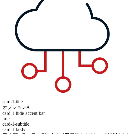
card-1-title
オプションA
card-1-hide-accent-bar
true
card-1-subtitle
card-1-body