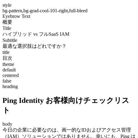
style
bg-pattern,bg-grad-cool-101-right,full-bleed
Eyebrow Text
概要
Title
ハイブリッド vs フルSaaS IAM
Subtitle
最適な選択肢はどれですか？
title
目次
theme
default
centered
false
heading
Ping Identity お客様向けチェックリス
ト
body
今日の企業に必要なのは、画一的なIDおよびアクセス管理
（IAM）ソリューションではありません。幸いにも、Ping は