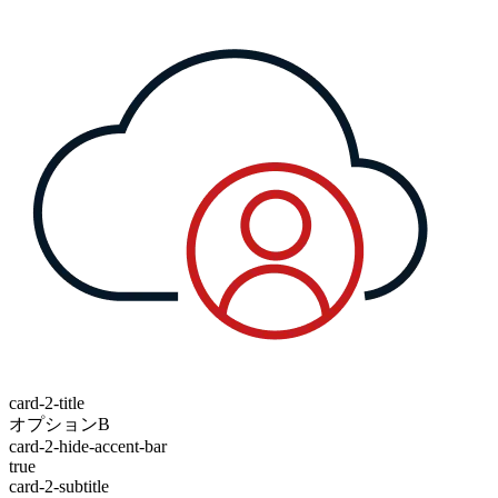
card-2-title
オプションB
card-2-hide-accent-bar
true
card-2-subtitle