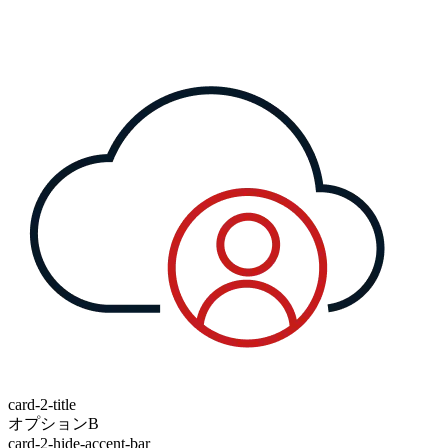
card-2-title
オプションB
card-2-hide-accent-bar