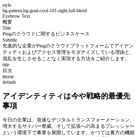
style
bg-pattern,bg-grad-cool-101-right,full-bleed
Eyebrow Text
概要
Title
Pingのクラウドに関するビジネスケース
Subtitle
先進的な企業がPingのクラウドプラットフォームでアイデン
ティティおよびアクセス管理をモダナイズしている理由と、
混乱を生じさせることなく実現する方法をご紹介します。
title
目次
theme
default
アイデンティティは今や戦略的最優先
事項
今日の企業は、急速なデジタルトランスフォーメーション、
増大するサイバー脅威、そして拡張への高まるプレッシャー
という環境下で事業を展開しています。かつては裏方の機能