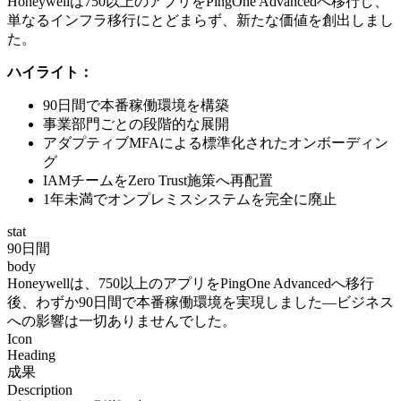
Honeywellは750以上のアプリをPingOne Advancedへ移行し、
単なるインフラ移行にとどまらず、新たな価値を創出しまし
た。
ハイライト：
90日間で本番稼働環境を構築
事業部門ごとの段階的な展開
アダプティブMFAによる標準化されたオンボーディン
グ
IAMチームをZero Trust施策へ再配置
1年未満でオンプレミスシステムを完全に廃止
stat
90日間
body
Honeywellは、750以上のアプリをPingOne Advancedへ移行
後、わずか90日間で本番稼働環境を実現しました—ビジネス
への影響は一切ありませんでした。
Icon
Heading
成果
Description