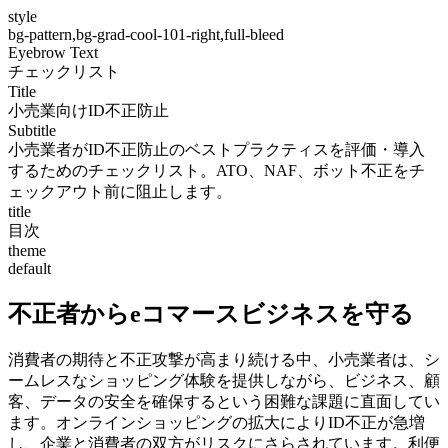
style
bg-pattern,bg-grad-cool-101-right,full-bleed
Eyebrow Text
チェックリスト
Title
小売業向けID不正防止
Subtitle
小売業者がID不正防止のベストプラクティスを評価・導入
するためのチェックリスト。ATO、NAF、ボット不正をチ
ェックアウト前に阻止します。
title
目次
theme
default
不正者からeコマースビジネスを守る
消費者の期待と不正攻撃が高まり続ける中、小売業者は、シ
ームレスなショッピング体験を提供しながら、ビジネス、顧
客、データの安全を確保するという困難な課題に直面してい
ます。オンラインショッピングの拡大によりID不正が急増
し、企業と消費者の双方がリスクにさらされています。利便