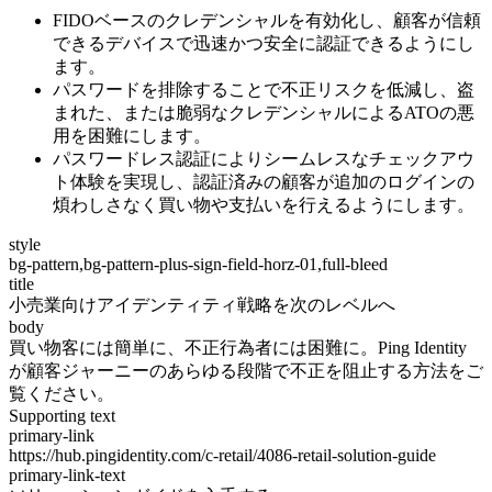
FIDOベースのクレデンシャルを有効化し、顧客が信頼
できるデバイスで迅速かつ安全に認証できるようにし
ます。
パスワードを排除することで不正リスクを低減し、盗
まれた、または脆弱なクレデンシャルによるATOの悪
用を困難にします。
パスワードレス認証によりシームレスなチェックアウ
ト体験を実現し、認証済みの顧客が追加のログインの
煩わしさなく買い物や支払いを行えるようにします。
style
bg-pattern,bg-pattern-plus-sign-field-horz-01,full-bleed
title
小売業向けアイデンティティ戦略を次のレベルへ
body
買い物客には簡単に、不正行為者には困難に。Ping Identity
が顧客ジャーニーのあらゆる段階で不正を阻止する方法をご
覧ください。
Supporting text
primary-link
https://hub.pingidentity.com/c-retail/4086-retail-solution-guide
primary-link-text