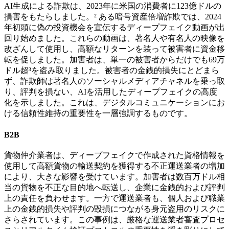
AI生成による詐欺は、2023年に米国の消費者に123億ドルの
損害をもたらしました。² ある暗号資産倍増詐欺では、2024
年初頭に偽の投資機会を宣伝するディープフェイク動画が出
回り始めました。これらの動画は、著名人や有名人の映像を
改ざんして使用し、高額なリターンを装って被害者に資金移
転を促しました。加害者は、単一の被害者からだけでも69万
ドル超³を盗み取りました。被害者の金銭的損失にとどまら
ず、詐欺師は著名人のソーシャルメディアチャネルを乗っ取
り、評判を損ない、AIを活用したディープフェイクの高度
化を示しました。これは、デジタルコミュニケーションにお
ける信頼性維持の重要性を一層強調するものです。
B2B
貨物仲介業者は、ディープフェイクで作成された資格情報を
使用して高額貨物の輸送契約を獲得する不正運送業者の増加
により、大きな影響を受けています。加害者は数百万ドル相
当の貨物を不正な目的地へ転送し、企業に金銭的および評判
上の責任を負わせます。一方で運送業者も、個人および職業
上の金銭的損失や評判の毀損につながる身元盗用のリスクに
さらされています。この事例は、厳格な運送業者審査プロセ