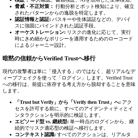
脅威・不正対策：
行動分析とボット検知により、確立
されたパターンからの逸脱を特定します。
認証情報と認証:
パスキーや生体認証などの、デバイ
スに強固にバインドされた認証手段。
オーケストレーション:
リスクの進化に応じて、実行
時にきめ細かなポリシーを適用するためのローコード
によるジャーニー設計。
暗黙の信頼からVerified Trustへ移行
現代の攻撃者は単に「侵入する」のではなく、超リアルなデ
ィープフェイクを使って「ログイン」します。Verified Trust
への移行は、前提に依存する考え方から脱却することを意味
します。
「Trust but Verify」から「Verify then Trust」へ:
アク
セスを許可する前に、すべてのアイデンティティとイ
ンタラクションを明示的に検証します。
エピソード型 vs. 継続型:
単一時点のログインから、継
続的でリスク適応型の検証へ移行します。
コンテキスト認識:
すべてのアクションは、リアルタ