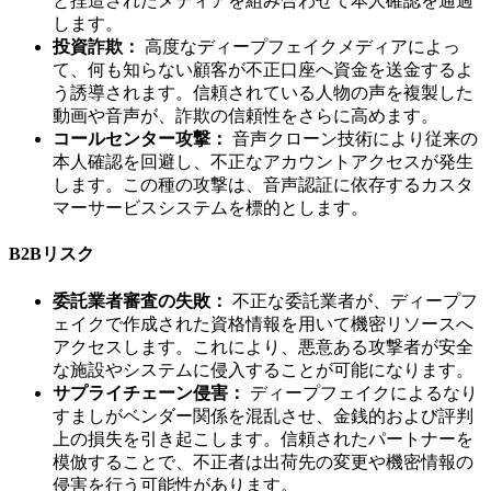
と捏造されたメディアを組み合わせて本人確認を通過
します。
投資詐欺：
高度なディープフェイクメディアによっ
て、何も知らない顧客が不正口座へ資金を送金するよ
う誘導されます。信頼されている人物の声を複製した
動画や音声が、詐欺の信頼性をさらに高めます。
コールセンター攻撃：
音声クローン技術により従来の
本人確認を回避し、不正なアカウントアクセスが発生
します。この種の攻撃は、音声認証に依存するカスタ
マーサービスシステムを標的とします。
B2Bリスク
委託業者審査の失敗：
不正な委託業者が、ディープフ
ェイクで作成された資格情報を用いて機密リソースへ
アクセスします。これにより、悪意ある攻撃者が安全
な施設やシステムに侵入することが可能になります。
サプライチェーン侵害：
ディープフェイクによるなり
すましがベンダー関係を混乱させ、金銭的および評判
上の損失を引き起こします。信頼されたパートナーを
模倣することで、不正者は出荷先の変更や機密情報の
侵害を行う可能性があります。