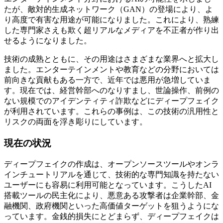
たが、敵対的生成ネットワーク（GAN）の登場により、よ
り高度で有害な用途が可能になりました。これにより、熟練
した専門家さえも欺く超リアルなメディアを不正者が作り出
せるようになりました。
技術の成熟とともに、その用途はさまざまな業界へと拡大し
ました。エンターテインメントや教育などの分野においては
前向きな貢献もある一方で、近年では悪用が急増していま
す。現在では、経営幹部へのなりすまし、世論操作、前例の
ない規模でのアイデンティティ詐欺などにディープフェイク
が利用されています。これらの事例は、この技術の汎用性と
リスクの両面を浮き彫りにしています。
現在の状況
ディープフェイクの作成は、オープンソースツールやオンラ
インチュートリアルを通じて、技術的な専門知識を持たない
ユーザーにも容易に利用可能となっています。こうしたAI
搭載ツールの民主化により、悪意ある攻撃者は企業幹部、金
融機関、政府機関といった高価値ターゲットを狙うようにな
っています。金銭的損失にとどまらず、ディープフェイクは