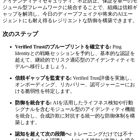
アイデンティティセキュリティ、不正防止、保証を単一のモ
ジュール型フレームワークに統合することで、組織は信頼ギ
ャップを解消し、今日のディープフェイクや将来のAIエー
ジェントにも耐え得るレジリエントな防御を構築できます。
次のステップ
Verified Trustのブループリントを確立する:
Ping
Identityとの戦略セッションを予約し、基本的な認証を
超えて、継続的でリスク適応型のアイデンティティモ
デルへ移行しましょう。
信頼ギャップを監査する:
Verified Trust評価を実施し、
オンボーディング、リカバリー、認可ジャーニーにお
ける脆弱性を特定します。
防御を統合する:
AIを活用したライフネス検知や行動
シグナルを含むモジュール型のアイデンティティ機能
を統合し、合成詐欺に対抗する統一的な防御体制を構
築します。
認知を超えて次の段階へ:
トレーニングだけでは不十