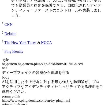
分であることを認識し、人による検知が失敗した場合
でも従業員と顧客を保護できる、自動化されたアイデ
ンティティ・ファーストのコントロールを実装しまし
ょう。
1
CNN
2
Deloitte
3
The New York Times
&
NOCA
4
Ping Identity
style
bg-pattern,bg-pattern-plus-sign-field-horz-01,full-bleed
title
ディープフェイクの脅威から組織を守る
body
AIを活用した不正行為に対する最も強力な防御策が、プロ
アクティブなアイデンティティセキュリティである理由をご
体験ください。
primary-link
https://www.pingidentity.com/en/try-ping.html
primary-link-text