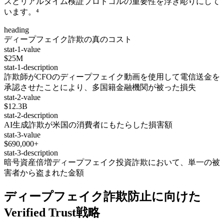
スとリアルタイム検証プロトコルの重要性を浮き彫りにして
います。⁴
heading
ディープフェイク詐欺の真のコスト
stat-1-value
$25M
stat-1-description
詐欺師がCFOのディープフェイク動画を使用して電信送金を
承認させたことにより、多国籍金融機関が被った損失
stat-2-value
$12.3B
stat-2-description
AI生成詐欺が米国の消費者にもたらした損害額
stat-3-value
$690,000+
stat-3-description
暗号資産倍増ディープフェイク投資詐欺において、単一の被
害者から盗まれた金額
ディープフェイク詐欺防止に向けた
Verified Trust戦略