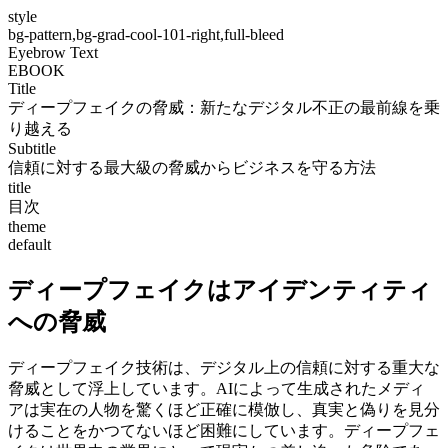
style
bg-pattern,bg-grad-cool-101-right,full-bleed
Eyebrow Text
EBOOK
Title
ディープフェイクの脅威：新たなデジタル不正の最前線を乗
り越える
Subtitle
信頼に対する最大級の脅威からビジネスを守る方法
title
目次
theme
default
ディープフェイクはアイデンティティ
への脅威
ディープフェイク技術は、デジタル上の信頼に対する重大な
脅威として浮上しています。AIによって生成されたメディ
アは実在の人物を驚くほど正確に模倣し、真実と偽りを見分
けることをかつてないほど困難にしています。ディープフェ