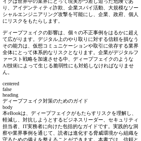
イクは世界中の業界にとって現実かつ差し迫った危険であ
り、アイデンティティ詐欺、企業スパイ活動、大規模なソー
シャルエンジニアリング攻撃を可能にし、企業、政府、個人
にリスクをもたらします。
ディープフェイクの影響は、個々の不正事例をはるかに超え
て広がります。デジタル上のやり取りに対する信頼を損なう
その能力は、仮想コミュニケーションや取引に依存する業界
全体にとって体系的なリスクとなります。企業がデジタルフ
ァースト戦略を加速させる中、ディープフェイクのような
AI技術によって生じる脆弱性にも対処しなければなりませ
ん。
centered
false
heading
ディープフェイク対策のためのガイド
body
本eBookは、ディープフェイクがもたらすリスクを理解し、
軽減し、対抗しようとするビジネスリーダー、セキュリティ
担当者、IT実務者に向けた包括的なガイドです。実践的な洞
察や業界事例を通じて、読者は進化する脅威環境から組織を
守るための備えを整えることができます。本書では、信頼と