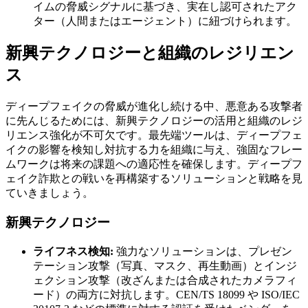
イムの脅威シグナルに基づき、実在し認可されたアク
ター（人間またはエージェント）に紐づけられます。
新興テクノロジーと組織のレジリエン
ス
ディープフェイクの脅威が進化し続ける中、悪意ある攻撃者
に先んじるためには、新興テクノロジーの活用と組織のレジ
リエンス強化が不可欠です。最先端ツールは、ディープフェ
イクの影響を検知し対抗する力を組織に与え、強固なフレー
ムワークは将来の課題への適応性を確保します。ディープフ
ェイク詐欺との戦いを再構築するソリューションと戦略を見
ていきましょう。
新興テクノロジー
ライフネス検知:
強力なソリューションは、プレゼン
テーション攻撃（写真、マスク、再生動画）とインジ
ェクション攻撃（改ざんまたは合成されたカメラフィ
ード）の両方に対抗します。CEN/TS 18099 や ISO/IEC