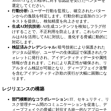
30107-3 などの標準に対する認証を受けたベンダーを
選定してください。
行動分析:
ユーザー行動を監視し、確立されたパター
ンからの逸脱を特定します。行動分析は追加のコンテ
キストを提供し、検知精度を向上させます。
生成AI対抗技術:
AI生成コンテンツを検知しフラグ付
けすることで、不正利用を防止します。これらのツー
ルはAIを活用してAIに対抗し、進化する脅威に動的に
対応します。
検証済みクレデンシャル:
暗号技術により保護された
デジタル証明が、ユーザーの生体認証で保護されたウ
ォレットに発行され、アイデンティティデータや属性
情報が含まれます。これにより真正性が確保され、リ
アルタイム検証が可能となり、ディープフェイク攻撃
を含むアイデンティティ詐欺の実行が大幅に困難にな
ります。
レジリエンスの構築
部門横断的なコラボレーション:
IT、セキュリティ、リ
スク管理チーム間のコミュニケーションを促進し、デ
ィープフェイクの脅威に対抗する統一的なアプローチ