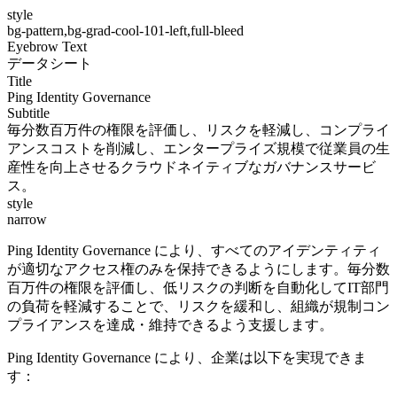
style
bg-pattern,bg-grad-cool-101-left,full-bleed
Eyebrow Text
データシート
Title
Ping Identity Governance
Subtitle
毎分数百万件の権限を評価し、リスクを軽減し、コンプライ
アンスコストを削減し、エンタープライズ規模で従業員の生
産性を向上させるクラウドネイティブなガバナンスサービ
ス。
style
narrow
Ping Identity Governance により、すべてのアイデンティティ
が適切なアクセス権のみを保持できるようにします。毎分数
百万件の権限を評価し、低リスクの判断を自動化してIT部門
の負荷を軽減することで、リスクを緩和し、組織が規制コン
プライアンスを達成・維持できるよう支援します。
Ping Identity Governance により、企業は以下を実現できま
す：