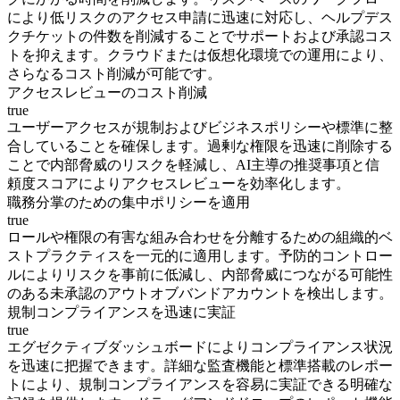
により低リスクのアクセス申請に迅速に対応し、ヘルプデス
クチケットの件数を削減することでサポートおよび承認コス
トを抑えます。クラウドまたは仮想化環境での運用により、
さらなるコスト削減が可能です。
アクセスレビューのコスト削減
true
ユーザーアクセスが規制およびビジネスポリシーや標準に整
合していることを確保します。過剰な権限を迅速に削除する
ことで内部脅威のリスクを軽減し、AI主導の推奨事項と信
頼度スコアによりアクセスレビューを効率化します。
職務分掌のための集中ポリシーを適用
true
ロールや権限の有害な組み合わせを分離するための組織的ベ
ストプラクティスを一元的に適用します。予防的コントロー
ルによりリスクを事前に低減し、内部脅威につながる可能性
のある未承認のアウトオブバンドアカウントを検出します。
規制コンプライアンスを迅速に実証
true
エグゼクティブダッシュボードによりコンプライアンス状況
を迅速に把握できます。詳細な監査機能と標準搭載のレポー
トにより、規制コンプライアンスを容易に実証できる明確な