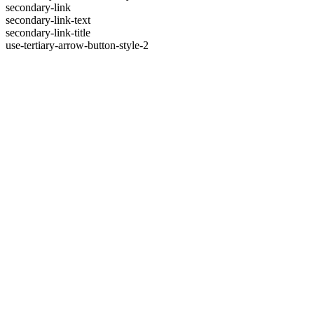
secondary-link
secondary-link-text
secondary-link-title
use-tertiary-arrow-button-style-2